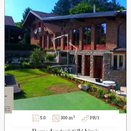
2
5.0
300 m
PR/1