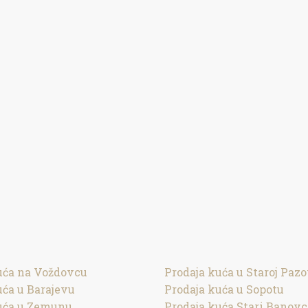
uća na Voždovcu
Prodaja kuća u Staroj Pazo
uća u Barajevu
Prodaja kuća u Sopotu
uća u Zemunu
Prodaja kuća Stari Banovc