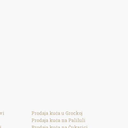
vi
Prodaja kuća u Grockoj
Prodaja kuća na Paliluli
i
Prodaja kuća na Čukarici