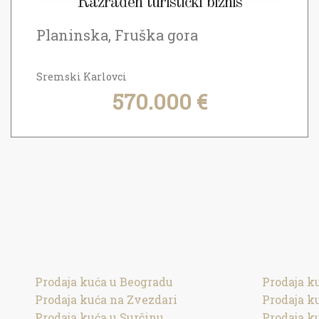
Razrađen turistički biznis
Planinska, Fruška gora
Sremski Karlovci
570.000 €
Prodaja kuća u Beogradu
Prodaja k
Prodaja kuća na Zvezdari
Prodaja k
Prodaja kuća u Surčinu
Prodaja k