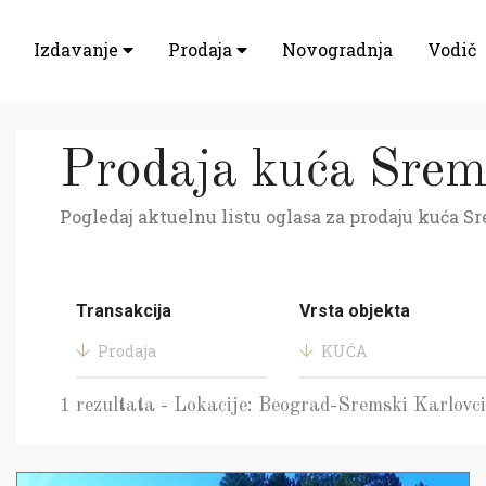
Izdavanje
Prodaja
Novogradnja
Vodič
Prodaja kuća Srem
Pogledaj aktuelnu listu oglasa za prodaju kuća Sr
Transakcija
Vrsta objekta
Prodaja
KUĆA
1 rezultata - Lokacije: Beograd-Sremski Karlovci