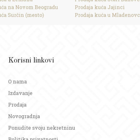
uća na Novom Beogradu
Prodaja kuća Jajinci
uća Surčin (mesto)
Prodaja kuća u Mladenov
Korisni linkovi
O nama
Izdavanje
Prodaja
Novogradnja
Ponudite svoju nekretninu
Politika privatnosti