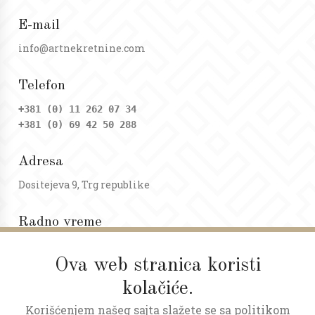
E-mail
info@artnekretnine.com
Telefon
+381 (0) 11 262 07 34
+381 (0) 69 42 50 288
Adresa
Dositejeva 9, Trg republike
Radno vreme
Ponedeljak - petak: 09 - 20h
Subota: 09 - 17h
Ova web stranica koristi
kolačiće.
Korišćenjem našeg sajta slažete se sa politikom