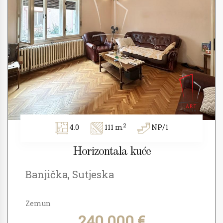
2
4.0
111 m
NP/1
Horizontala kuće
Banjička, Sutjeska
Zemun
240.000 €