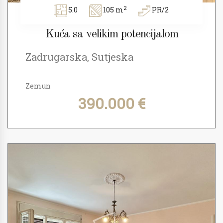
2
5.0
105 m
PR/2
Kuća sa velikim potencijalom
Zadrugarska, Sutjeska
Zemun
390.000 €