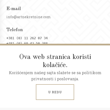
E-mail
info@artnekretnine.com
Telefon
+381 (0) 11 262 07 34
+381 (0) 69 42 50 288
Ova web stranica koristi
Adresa
kolačiće.
Dositejeva 9, Trg republike
Korišćenjem našeg sajta slažete se sa politikom
Radno vreme
privatnosti i poslovanja.
Ponedeljak - petak: 09 - 20h
Subota: 09 - 17h
U REDU