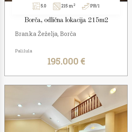
2
5.0
215 m
PR/1
Borča, odlična lokacija 215m2
Branka Žeželja, Borča
Palilula
195.000 €