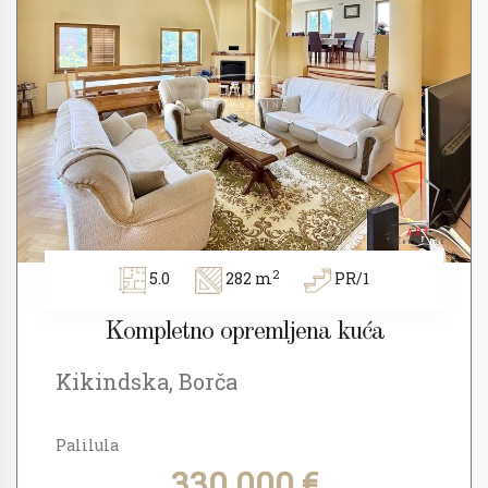
2
5.0
282 m
PR/1
Kompletno opremljena kuća
Kikindska, Borča
Palilula
330.000 €