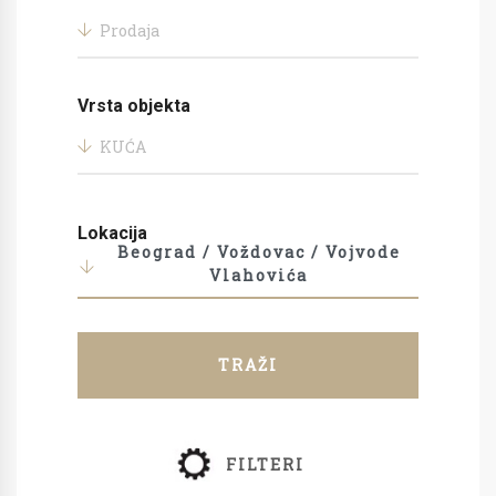
Prodaja
Vrsta objekta
KUĆA
Lokacija
Beograd / Voždovac / Vojvode
Vlahovića
TRAŽI
FILTERI