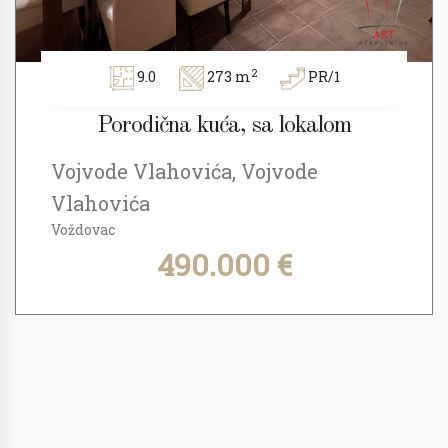
2
9.0
273 m
PR/1
Porodična kuća, sa lokalom
Vojvode Vlahovića, Vojvode
Vlahovića
Voždovac
490.000 €