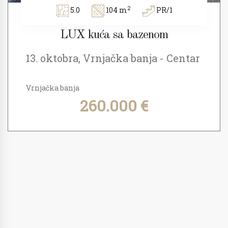
2
5.0
104 m
PR/1
LUX kuća sa bazenom
13. oktobra, Vrnjačka banja - Centar
Vrnjačka banja
260.000 €