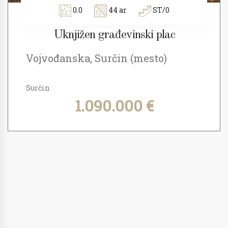
0.0
44 ar
ST/0
Uknjižen građevinski plac
Vojvođanska, Surčin (mesto)
Surčin
1.090.000 €