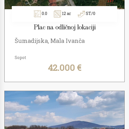
0.0
12 ar
ST/0
Plac na odličnoj lokaciji
Šumadijska, Mala Ivanča
Sopot
42.000 €