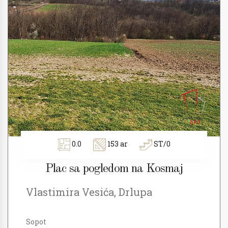
0.0
153 ar
ST/0
Plac sa pogledom na Kosmaj
Vlastimira Vesića, Drlupa
Sopot