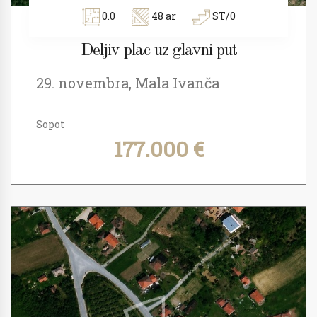
0.0
48 ar
ST/0
Deljiv plac uz glavni put
29. novembra, Mala Ivanča
Sopot
177.000 €