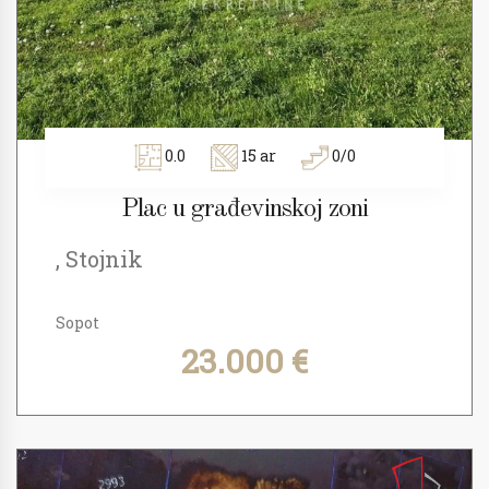
0.0
15 ar
0/0
Plac u građevinskoj zoni
, Stojnik
Sopot
23.000 €