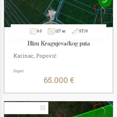
0.0
127 ar
ST/0
Blizu Kragujevačkog puta
Karinac, Popović
Sopot
65.000 €