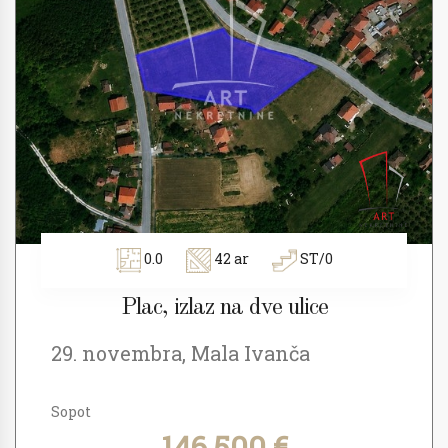
0.0
42 ar
ST/0
Plac, izlaz na dve ulice
29. novembra, Mala Ivanča
Sopot
146.500 €