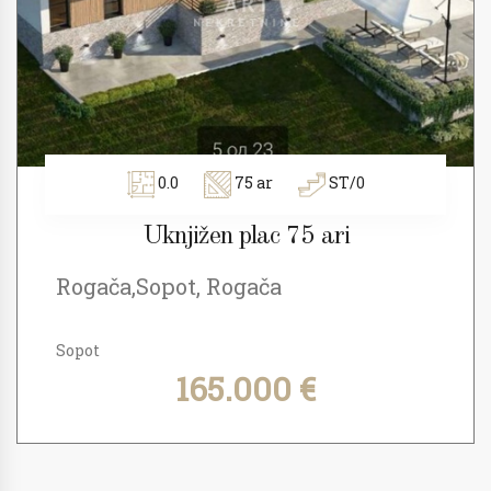
0.0
75 ar
ST/0
Uknjižen plac 75 ari
Rogača,Sopot, Rogača
Sopot
165.000 €