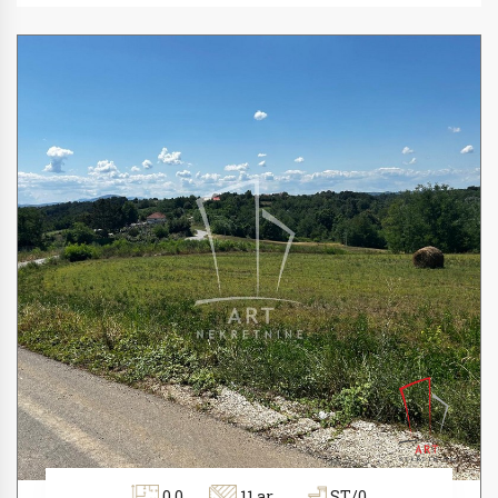
0.0
11 ar
ST/0