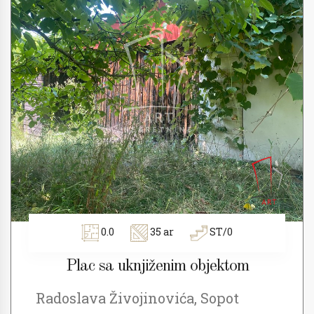
0.0
35 ar
ST/0
Plac sa uknjiženim objektom
Radoslava Živojinovića, Sopot