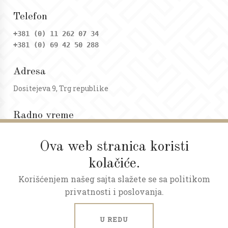
Telefon
+381 (0) 11 262 07 34
+381 (0) 69 42 50 288
Adresa
Dositejeva 9, Trg republike
Radno vreme
Ponedeljak - petak: 09 - 20h
Subota: 09 - 17h
Ova web stranica koristi
kolačiće.
Korišćenjem našeg sajta slažete se sa politikom
privatnosti i poslovanja.
U REDU
ART NEKRETNINE © 2026.