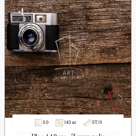
0.0
143 ar
ST/0