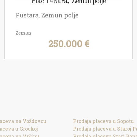
Plac 143ara, Zemun polje
Pustara, Zemun polje
Zemun
250.000 €
laceva na Voždovcu
Prodaja placeva u Sopotu
laceva u Grockoj
Prodaja placeva u Staroj P
laceva na Vrčinu
Prodaja placeva Stari Ban