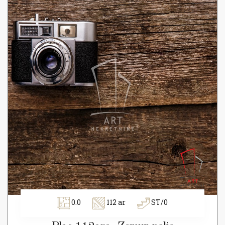
0.0
112 ar
ST/0