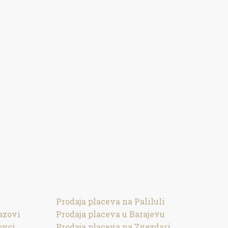
Prodaja placeva na Paliluli
azovi
Prodaja placeva u Barajevu
ovci
Prodaja placeva na Zvezdari