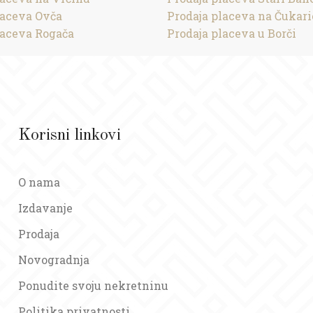
laceva Ovča
Prodaja placeva na Čukari
laceva Rogača
Prodaja placeva u Borči
Korisni linkovi
O nama
Izdavanje
Prodaja
Novogradnja
Ponudite svoju nekretninu
Politika privatnosti