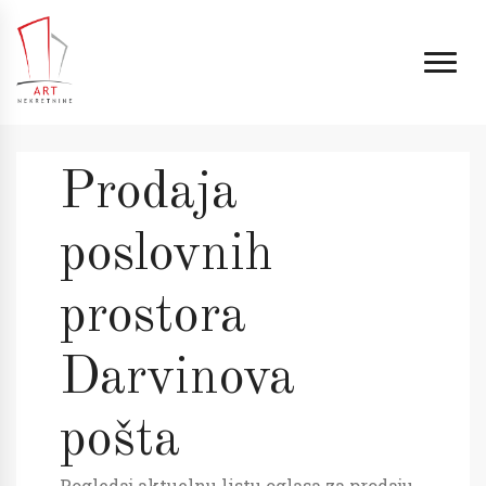
Prodaja
poslovnih
prostora
Darvinova
pošta
Pogledaj aktuelnu listu oglasa za prodaju