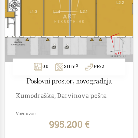
2
0.0
311 m
PR/2
Poslovni prostor, novogradnja
Kumodraška, Darvinova pošta
Voždovac
995.200 €