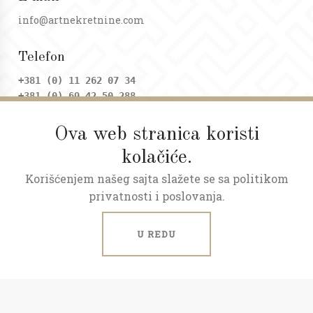
info@artnekretnine.com
Telefon
+381 (0) 11 262 07 34
+381 (0) 69 42 50 288
Ova web stranica koristi
Adresa
kolačiće.
Dositejeva 9, Trg republike
Korišćenjem našeg sajta slažete se sa politikom
Radno vreme
privatnosti i poslovanja.
Ponedeljak - petak: 09 - 20h
Subota: 09 - 17h
U REDU