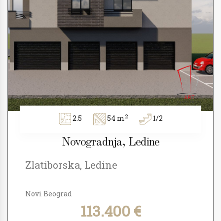
2
2.5
54 m
1/2
Novogradnja, Ledine
Zlatiborska, Ledine
Novi Beograd
113.400 €