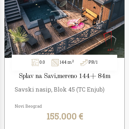
2
0.0
144 m
PR/1
Splav na Savi,mereno 144+ 84m
Savski nasip, Blok 45 (TC Enjub)
Novi Beograd
155.000 €