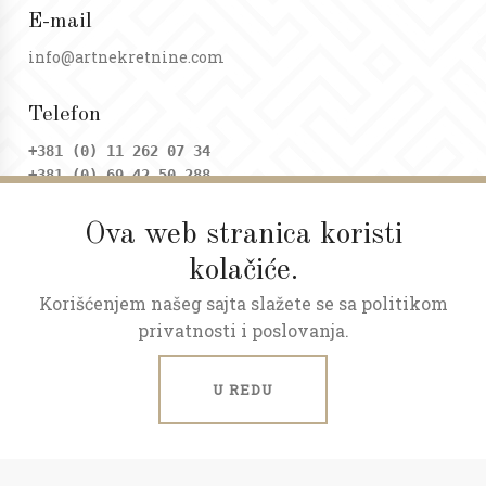
E-mail
info@artnekretnine.com
Telefon
+381 (0) 11 262 07 34
+381 (0) 69 42 50 288
Ova web stranica koristi
Adresa
kolačiće.
Dositejeva 9, Trg republike
Korišćenjem našeg sajta slažete se sa politikom
Radno vreme
privatnosti i poslovanja.
Ponedeljak - petak: 09 - 20h
Subota: 09 - 17h
U REDU