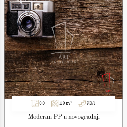
2
0.0
118 m
PR/1
Moderan PP u novogradnji