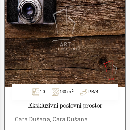
2
1.0
150 m
PR/4
Ekskluzivni poslovni prostor
Cara Dušana, Cara Dušana