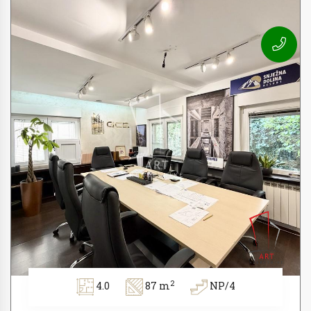
2
4.0
87 m
NP/4