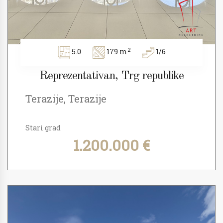
2
5.0
179 m
1/6
Reprezentativan, Trg republike
Terazije, Terazije
Stari grad
1.200.000 €