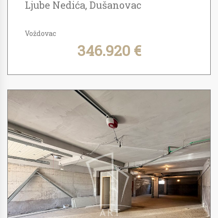
Ljube Nedića, Dušanovac
Voždovac
346.920 €