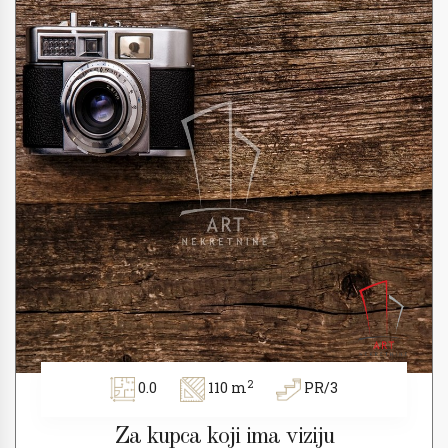
2
0.0
110 m
PR/3
Za kupca koji ima viziju