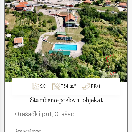
2
9.0
754 m
PR/1
Stambeno-poslovni objekat
Orašački put, Orašac
Aranđelovac