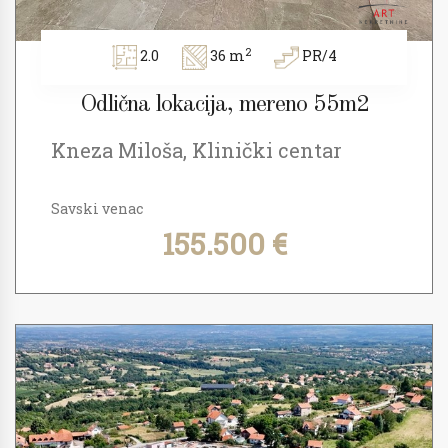
2
2.0
36 m
PR/4
Odlična lokacija, mereno 55m2
Kneza Miloša, Klinički centar
Savski venac
155.500 €