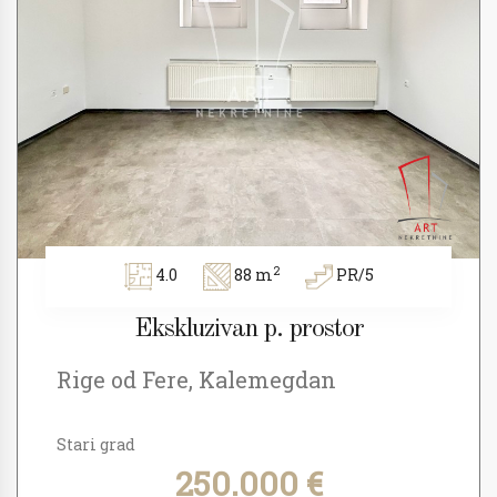
2
4.0
88 m
PR/5
Ekskluzivan p. prostor
Rige od Fere, Kalemegdan
Stari grad
250.000 €