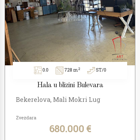
2
0.0
728 m
ST/0
Hala u blizini Bulevara
Bekerelova, Mali Mokri Lug
Zvezdara
680.000 €