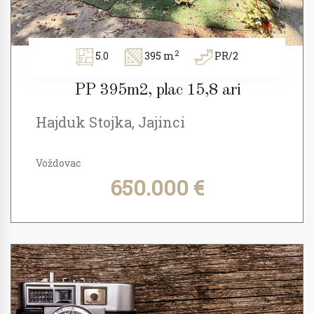
2
5.0
395 m
PR/2
PP 395m2, plac 15,8 ari
Hajduk Stojka, Jajinci
Voždovac
650.000 €