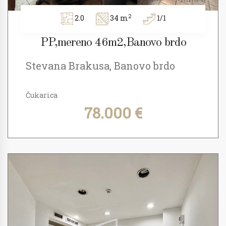
2
2.0
34 m
1/1
PP,mereno 46m2,Banovo brdo
Stevana Brakusa, Banovo brdo
Čukarica
78.000 €