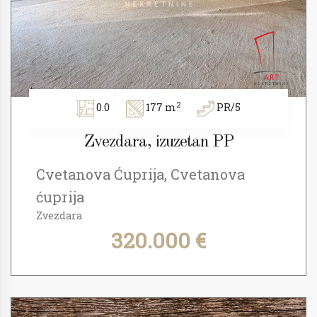
2
0.0
177 m
PR/5
Zvezdara, izuzetan PP
Cvetanova Ćuprija, Cvetanova
ćuprija
Zvezdara
320.000 €