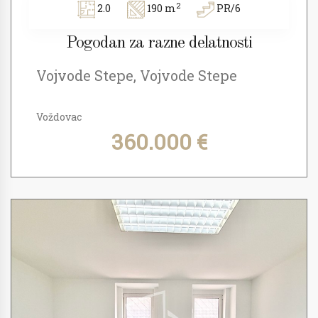
2
2.0
190 m
PR/6
Pogodan za razne delatnosti
Vojvode Stepe, Vojvode Stepe
Voždovac
360.000 €