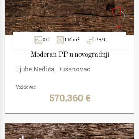
2
0.0
194 m
PR/1
Moderan PP u novogradnji
Ljube Nedića, Dušanovac
Voždovac
570.360 €