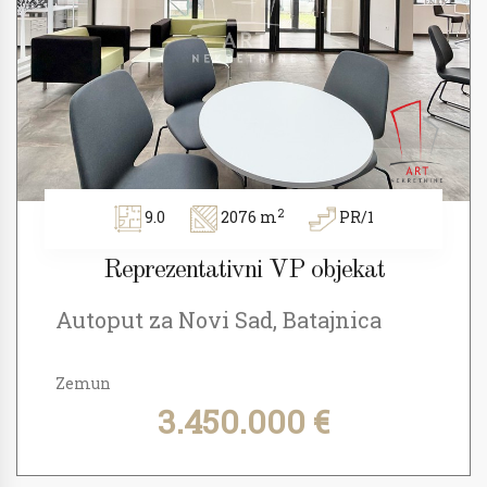
2
9.0
2076 m
PR/1
Reprezentativni VP objekat
Autoput za Novi Sad, Batajnica
Zemun
3.450.000 €