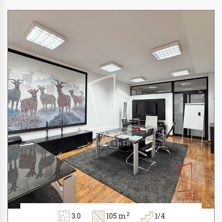
2
3.0
105 m
1/4