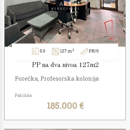
2
5.0
127 m
PR/0
PP na dva nivoa 127m2
Porečka, Profesorska kolonija
Palilula
185.000 €