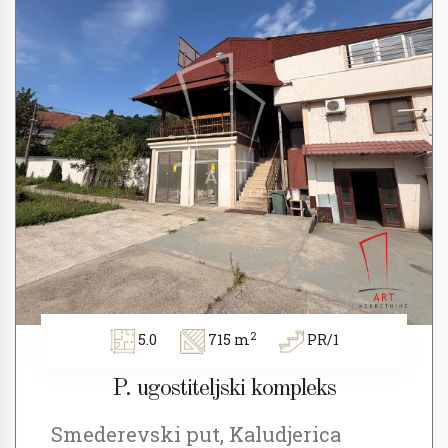
2
5.0
715 m
PR/1
P. ugostiteljski kompleks
Smederevski put, Kaludjerica