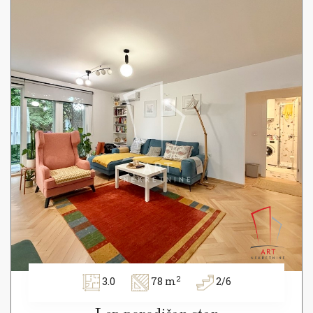
2
3.0
78 m
2/6