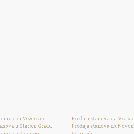
tanova na Voždovcu
Prodaja stanova na Vrača
tanova u Starom Gradu
Prodaja stanova na Novo
tanova u Zemunu
Beogradu