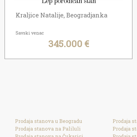
Lep porodičan stan
Kraljice Natalije, Beogradjanka
Savski venac
345.000 €
Prodaja stanova u Beogradu
Prodaja s
Prodaja stanova na Paliluli
Prodaja s
Prodaja stanova na Čukarici
Prodaja s