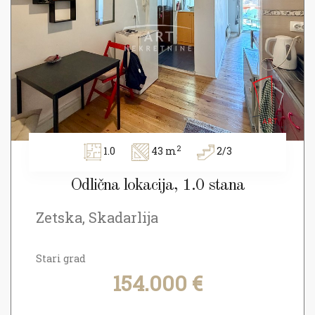
2
1.0
43 m
2/3
Odlična lokacija, 1.0 stana
Zetska, Skadarlija
Stari grad
154.000 €