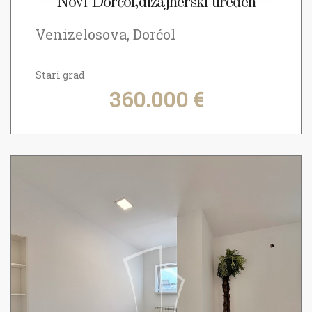
Novi Dorćol,dizajnerski uređen
Venizelosova, Dorćol
Stari grad
360.000 €