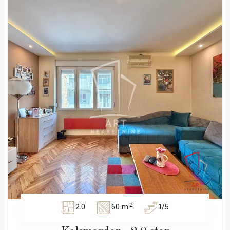
2
2.0
60 m
1/5