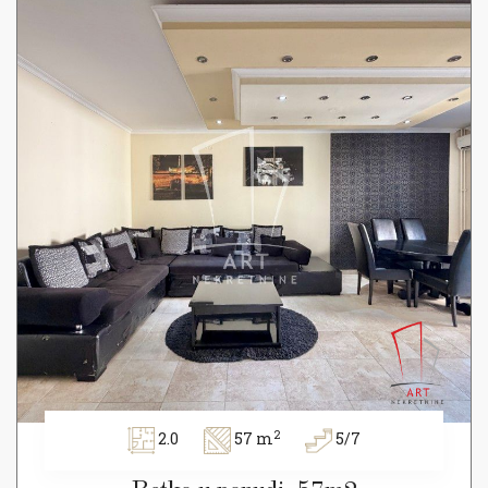
2
2.0
57 m
5/7