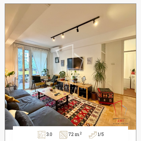
2
3.0
72 m
1/5