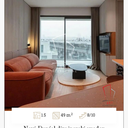
2
1.5
49 m
8/10