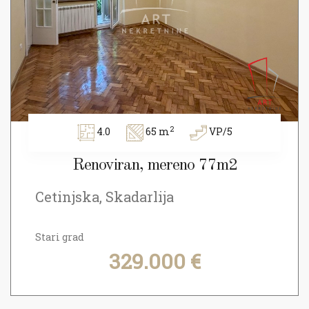
2
4.0
65 m
VP/5
Renoviran, mereno 77m2
Cetinjska, Skadarlija
Stari grad
329.000 €