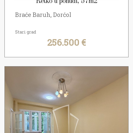
Retko u ponudi, 57m2
Braće Baruh, Dorćol
Stari grad
256.500 €