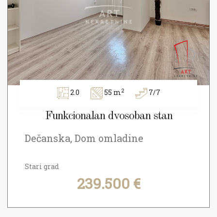
2
2.0
55 m
7/7
Funkcionalan dvosoban stan
Dečanska, Dom omladine
Stari grad
239.500 €