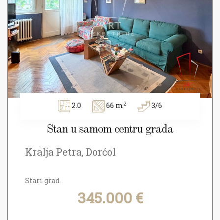
2
2.0
66 m
3/6
Stan u samom centru grada
Kralja Petra, Dorćol
Stari grad
345.000 €