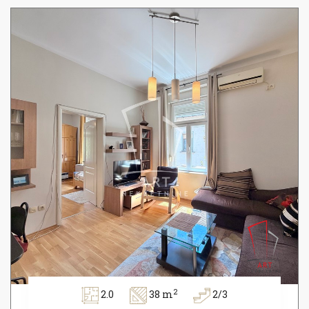
2
2.0
38 m
2/3