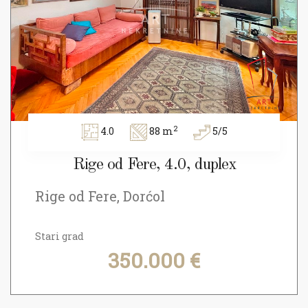
2
4.0
88 m
5/5
Rige od Fere, 4.0, duplex
Rige od Fere, Dorćol
Stari grad
350.000 €