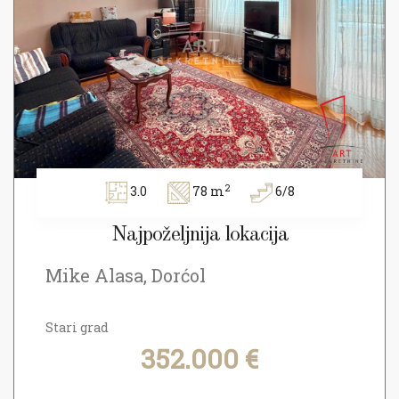
2
3.0
78 m
6/8
Najpoželjnija lokacija
Mike Alasa, Dorćol
Stari grad
352.000 €