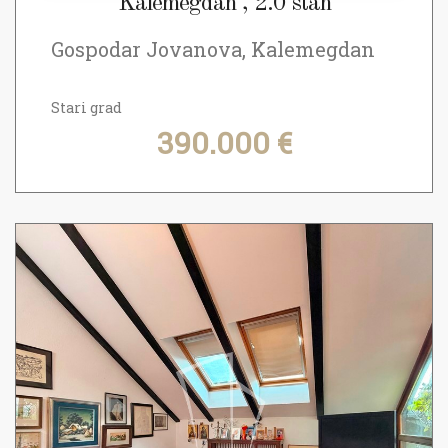
Kalemegdan , 2.0 stan
Gospodar Jovanova, Kalemegdan
Stari grad
390.000 €