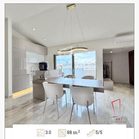
2
3.0
88 m
5/5