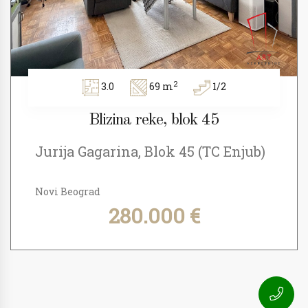
2
3.0
69 m
1/2
Blizina reke, blok 45
Jurija Gagarina, Blok 45 (TC Enjub)
Novi Beograd
280.000 €