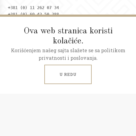
+381 (0) 11 262 07 34
+381 (0) 69 42 50 288
Ova web stranica koristi
Adresa
kolačiće.
Dositejeva 9, Trg republike
Korišćenjem našeg sajta slažete se sa politikom
Radno vreme
privatnosti i poslovanja.
Ponedeljak - petak: 09 - 20h
Subota: 09 - 17h
U REDU
ART NEKRETNINE © 2026.