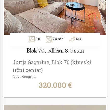
2
3.0
74 m
4/4
Blok 70, odličan 3.0 stan
Jurija Gagarina, Blok 70 (kineski
tržni centar)
Novi Beograd
320.000 €