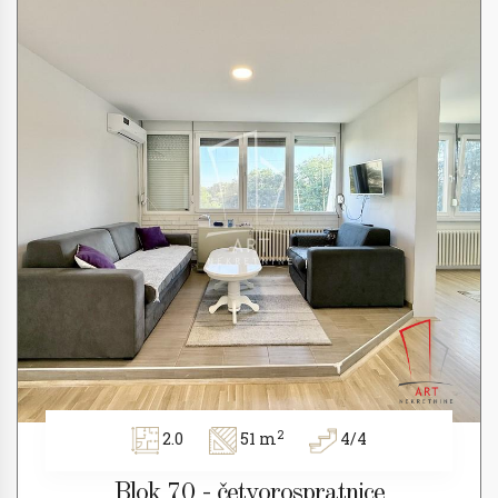
2
2.0
51 m
4/4
Blok 70 - četvorospratnice