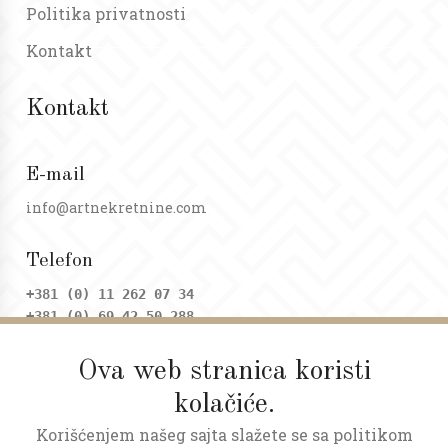
Politika privatnosti
Kontakt
Kontakt
E-mail
info@artnekretnine.com
Telefon
+381 (0) 11 262 07 34
+381 (0) 69 42 50 288
Ova web stranica koristi
Adresa
kolačiće.
Dositejeva 9, Trg republike
Korišćenjem našeg sajta slažete se sa politikom