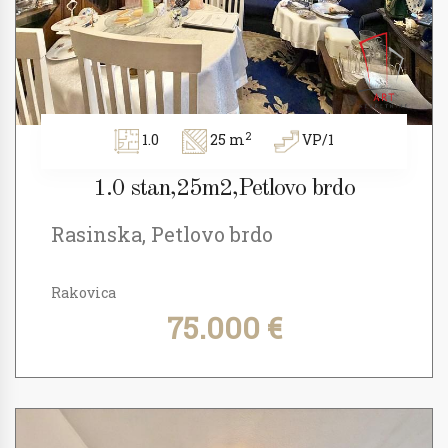
2
1.0
25 m
VP/1
1.0 stan,25m2,Petlovo brdo
Rasinska, Petlovo brdo
Rakovica
75.000 €