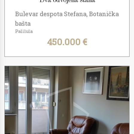
Dva odvojena stana
Bulevar despota Stefana, Botanička
bašta
Palilula
450.000 €