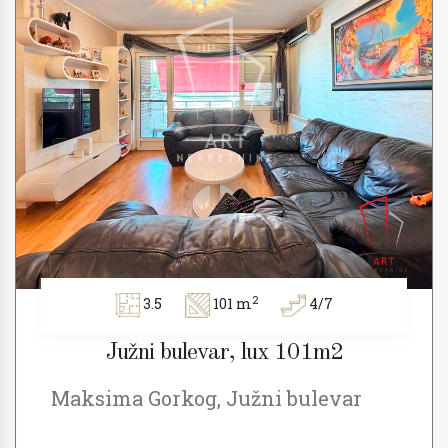
2
3.5
101 m
4/7
Južni bulevar, lux 101m2
Maksima Gorkog, Južni bulevar