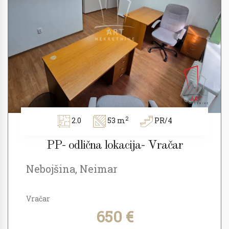
2
2.0
53 m
PR/4
PP- odlična lokacija- Vračar
Nebojšina, Neimar
Vračar
650 €