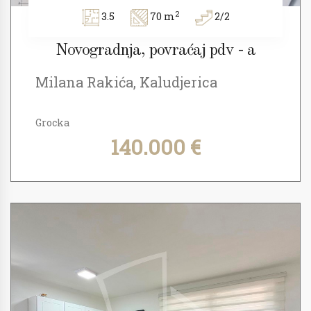
2
3.5
70 m
2/2
Novogradnja, povraćaj pdv - a
Milana Rakića, Kaludjerica
Grocka
140.000 €