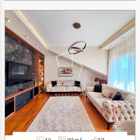
2
4.0
103 m
3/3