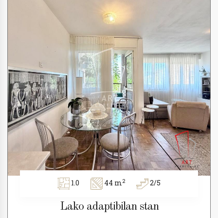
2
1.0
44 m
2/5
Lako adaptibilan stan