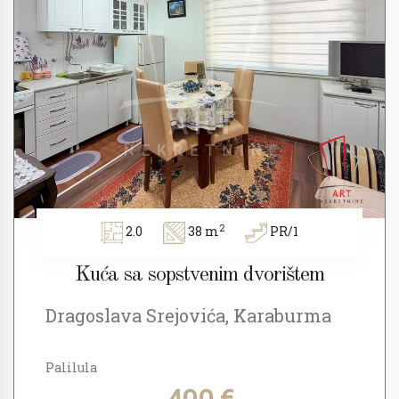
2
2.0
38 m
PR/1
Kuća sa sopstvenim dvorištem
Dragoslava Srejovića, Karaburma
Palilula
400 €