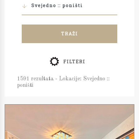
Svejedno :: poništi
TRAŽI
FILTERI
1591 rezultata - Lokacije: Svejedno ::
poništi