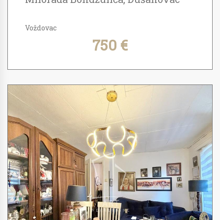
Voždovac
750 €