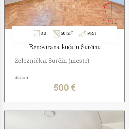
2
3.0
50 m
PR/1
Renovirana kuća u Surčinu
Železnička, Surčin (mesto)
Surčin
500 €