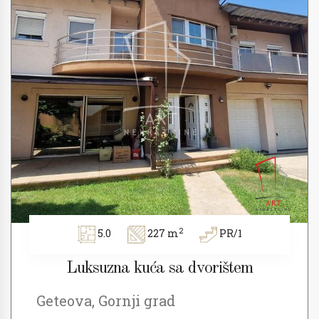
2
5.0
227 m
PR/1
Luksuzna kuća sa dvorištem
Geteova, Gornji grad