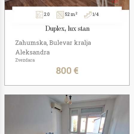
2
2.0
52 m
1/4
Duplex, lux stan
Zahumska, Bulevar kralja
Aleksandra
Zvezdara
800 €