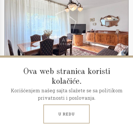
Ova web stranica koristi
kolačiće.
Korišćenjem našeg sajta slažete se sa politikom
2
3.0
72 m
8/10
privatnosti i poslovanja.
Stan na odličnoj lokaciji
U REDU
Drenovačka, Karaburma