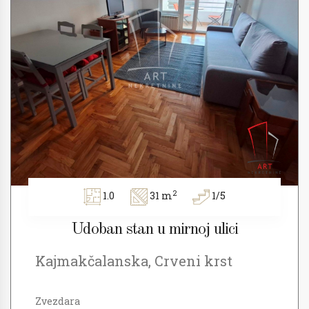
2
1.0
31 m
1/5
Udoban stan u mirnoj ulici
Kajmakčalanska, Crveni krst
Zvezdara