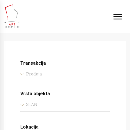
Transakcija
Prodaja
Vrsta objekta
STAN
Lokacija