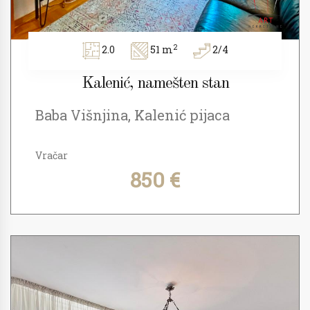
2
2.0
51 m
2/4
Kalenić, namešten stan
Baba Višnjina, Kalenić pijaca
Vračar
850 €