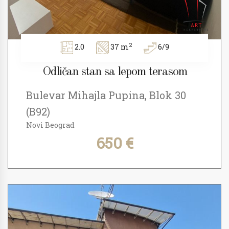
2
2.0
37 m
6/9
Odličan stan sa lepom terasom
Bulevar Mihajla Pupina, Blok 30
(B92)
Novi Beograd
650 €