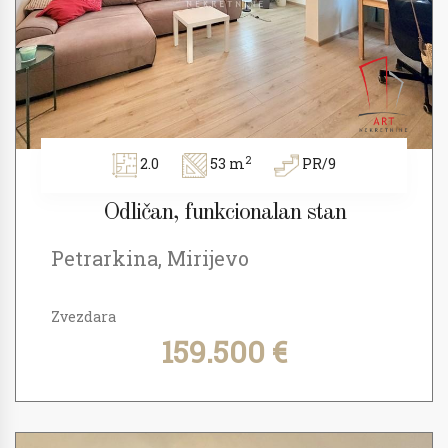
2
2.0
53 m
PR/9
Odličan, funkcionalan stan
Petrarkina, Mirijevo
Zvezdara
159.500 €