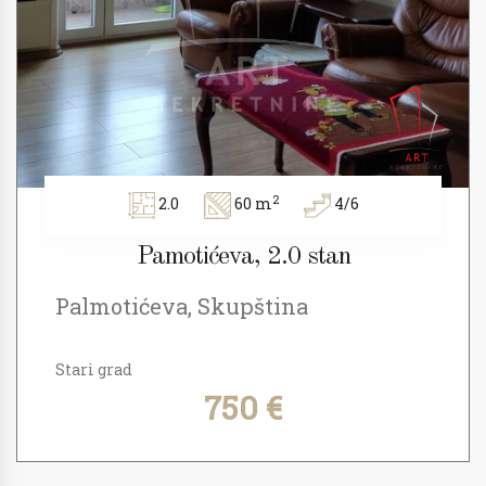
2
2.0
60 m
4/6
Pamotićeva, 2.0 stan
Palmotićeva, Skupština
Stari grad
750 €