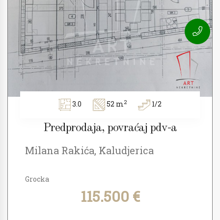
2
3.0
52 m
1/2
Predprodaja, povraćaj pdv-a
Milana Rakića, Kaludjerica
Grocka
115.500 €