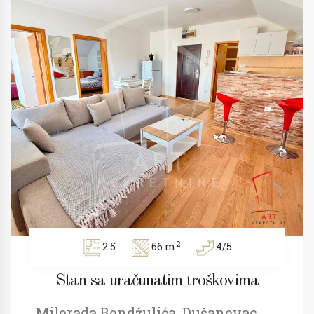
2
2.5
66 m
4/5
Stan sa uračunatim troškovima
Milorada Bondžulića, Dušanovac