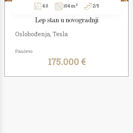
2
4.0
104 m
2/5
Lep stan u novogradnji
Oslobođenja, Tesla
Pančevo
175.000 €