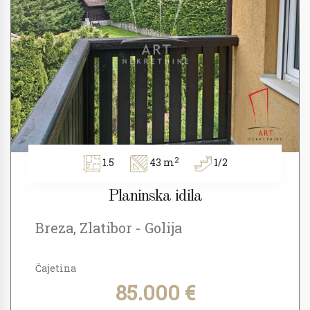
2
1.5
43 m
1/2
Planinska idila
Breza, Zlatibor - Golija
Čajetina
85.000 €