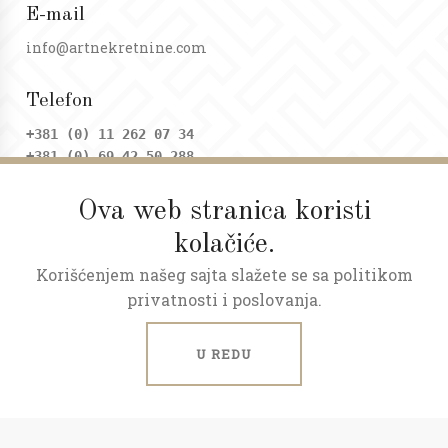
E-mail
info@artnekretnine.com
Telefon
+381 (0) 11 262 07 34
+381 (0) 69 42 50 288
Ova web stranica koristi
Adresa
kolačiće.
Dositejeva 9, Trg republike
Korišćenjem našeg sajta slažete se sa politikom
Radno vreme
privatnosti i poslovanja.
Ponedeljak - petak: 09 - 20h
Subota: 09 - 17h
U REDU