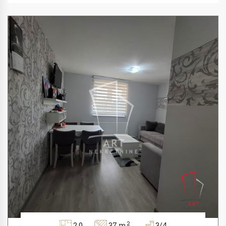
2
2.0
37 m
3/4