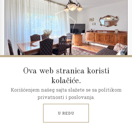
Ova web stranica koristi
kolačiće.
Korišćenjem našeg sajta slažete se sa politikom
2
3.0
72 m
8/10
privatnosti i poslovanja.
Stan na odličnoj lokaciji
U REDU
Drenovačka, Karaburma