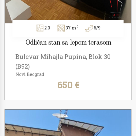
2
2.0
37 m
6/9
Odličan stan sa lepom terasom
Bulevar Mihajla Pupina, Blok 30
(B92)
Novi Beograd
650 €