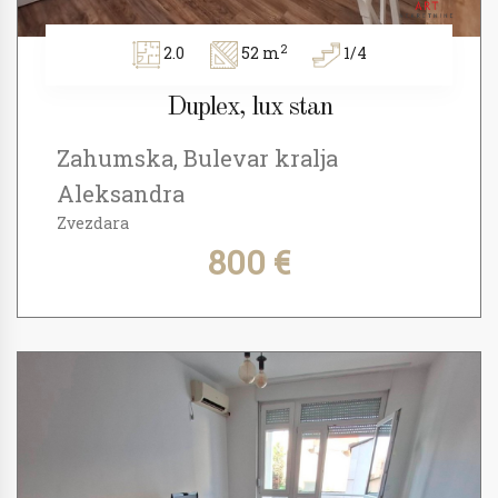
2
2.0
52 m
1/4
Duplex, lux stan
Zahumska, Bulevar kralja
Aleksandra
Zvezdara
800 €