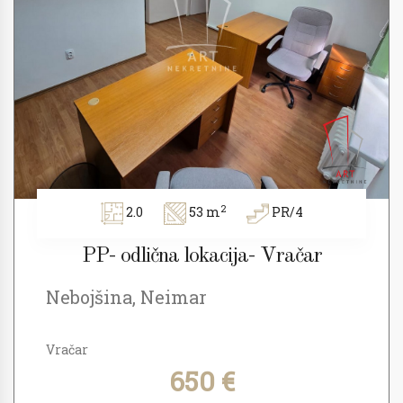
2
2.0
53 m
PR/4
PP- odlična lokacija- Vračar
Nebojšina, Neimar
Vračar
650 €