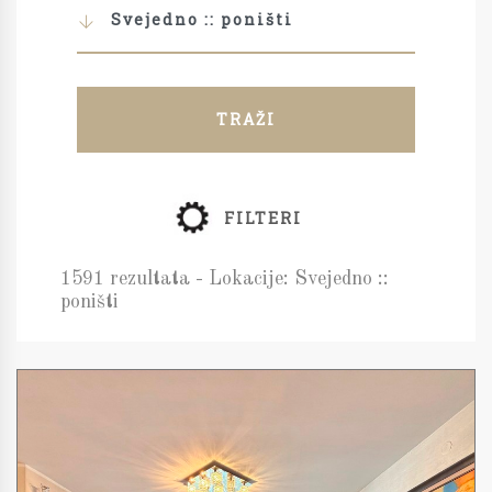
Svejedno :: poništi
TRAŽI
FILTERI
1591 rezultata - Lokacije: Svejedno ::
poništi