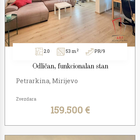
2
2.0
53 m
PR/9
Odličan, funkcionalan stan
Petrarkina, Mirijevo
Zvezdara
159.500 €