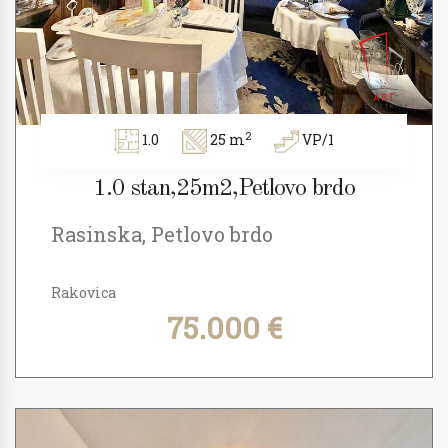
2
1.0
25 m
VP/1
1.0 stan,25m2,Petlovo brdo
Rasinska, Petlovo brdo
Rakovica
75.000 €