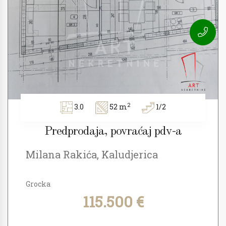
2
3.0
52 m
1/2
Predprodaja, povraćaj pdv-a
Milana Rakića, Kaludjerica
Grocka
115.500 €