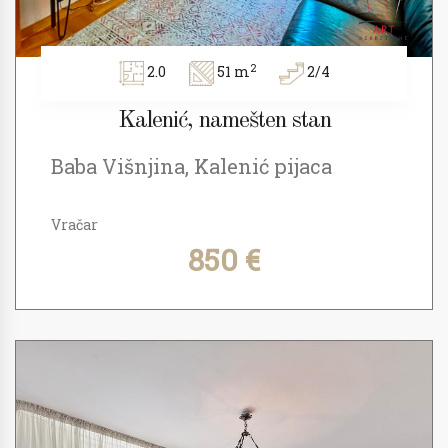
2
2.0
51 m
2/4
Kalenić, namešten stan
Baba Višnjina, Kalenić pijaca
Vračar
850 €