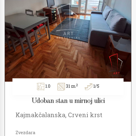
2
1.0
31 m
1/5
Udoban stan u mirnoj ulici
Kajmakčalanska, Crveni krst
Zvezdara