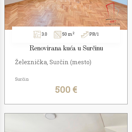
2
3.0
50 m
PR/1
Renovirana kuća u Surčinu
Železnička, Surčin (mesto)
Surčin
500 €