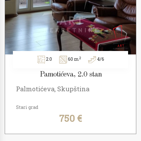
2
2.0
60 m
4/6
Pamotićeva, 2.0 stan
Palmotićeva, Skupština
Stari grad
750 €