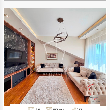
2
4.0
103 m
3/3