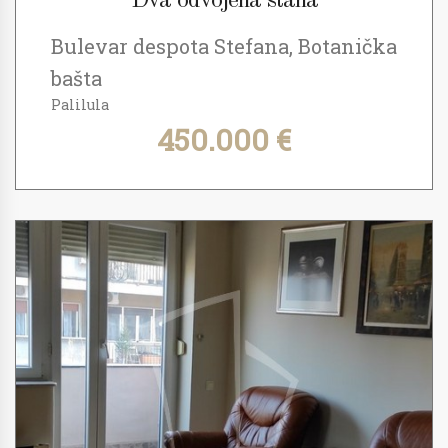
Dva odvojena stana
Bulevar despota Stefana, Botanička
bašta
Palilula
450.000 €