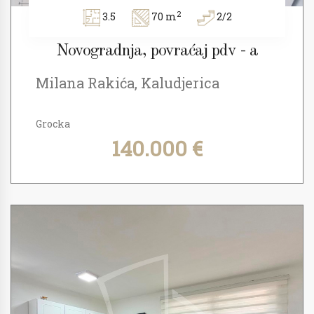
2
3.5
70 m
2/2
Novogradnja, povraćaj pdv - a
Milana Rakića, Kaludjerica
Grocka
140.000 €