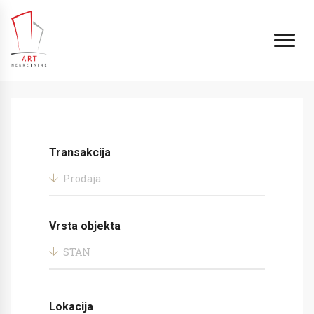
Transakcija
Prodaja
Vrsta objekta
STAN
Lokacija