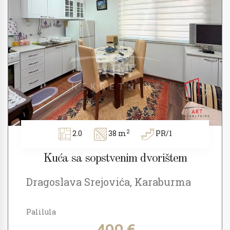
2
2.0
38 m
PR/1
Kuća sa sopstvenim dvorištem
Dragoslava Srejovića, Karaburma
Palilula
400 €