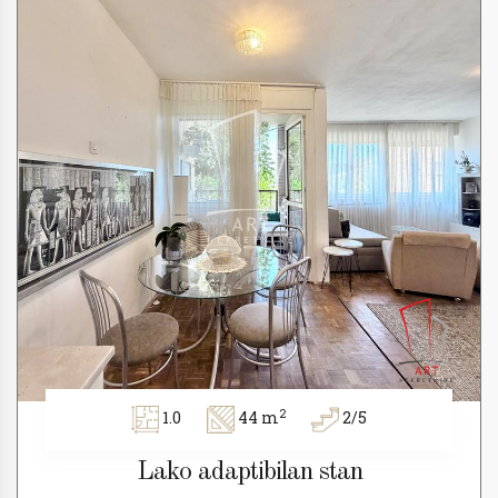
2
1.0
44 m
2/5
Lako adaptibilan stan