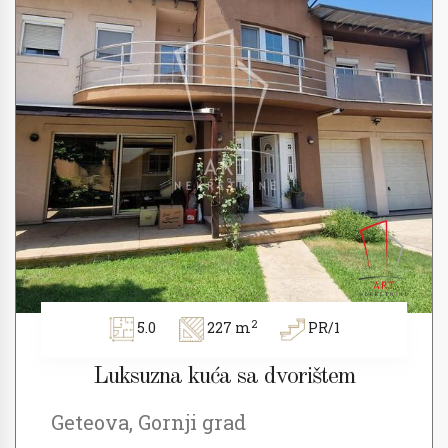
2
5.0
227 m
PR/1
Luksuzna kuća sa dvorištem
Geteova, Gornji grad