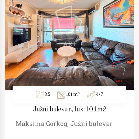
2
3.5
101 m
4/7
Južni bulevar, lux 101m2
Maksima Gorkog, Južni bulevar