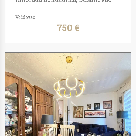
Voždovac
750 €