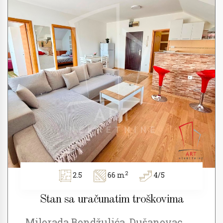
2
2.5
66 m
4/5
Stan sa uračunatim troškovima
Milorada Bondžulića, Dušanovac