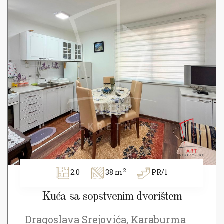
2
2.0
38 m
PR/1
Kuća sa sopstvenim dvorištem
Dragoslava Srejovića, Karaburma