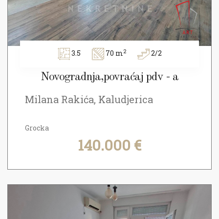
2
3.5
70 m
2/2
Novogradnja,povraćaj pdv - a
Milana Rakića, Kaludjerica
Grocka
140.000 €