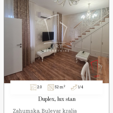
2
2.0
52 m
1/4
Duplex, lux stan
Zahumska, Bulevar kralja