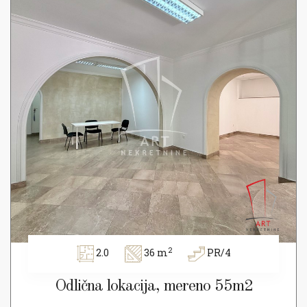
2
2.0
36 m
PR/4
Odlična lokacija, mereno 55m2