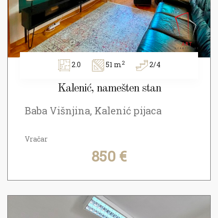
2
2.0
51 m
2/4
Kalenić, namešten stan
Baba Višnjina, Kalenić pijaca
Vračar
850 €