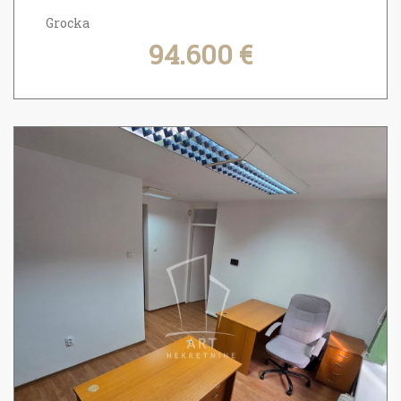
Grocka
94.600 €