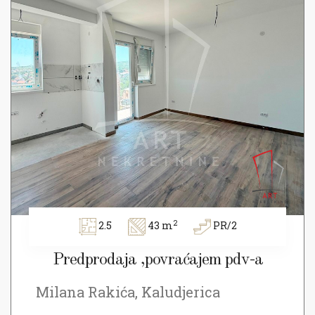
2
2.5
43 m
PR/2
Predprodaja ,povraćajem pdv-a
Milana Rakića, Kaludjerica