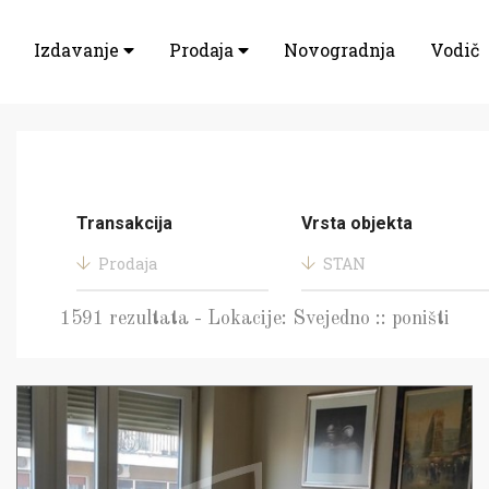
Izdavanje
Prodaja
Novogradnja
Vodič
Transakcija
Vrsta objekta
Prodaja
STAN
1591 rezultata - Lokacije: Svejedno :: poništi