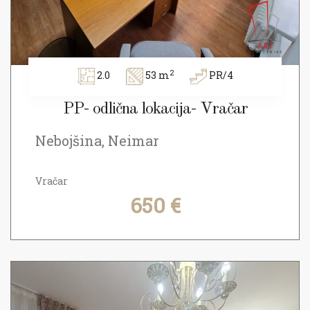
2
2.0
53 m
PR/4
PP- odlična lokacija- Vračar
Nebojšina, Neimar
Vračar
650 €