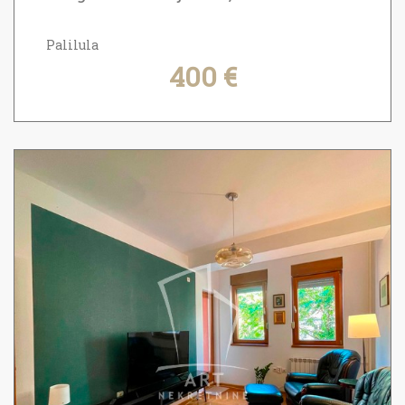
Palilula
400 €