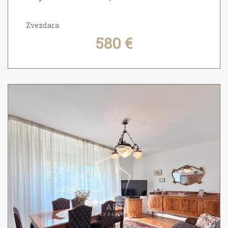
Zvezdara
580 €