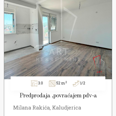
2
3.0
52 m
1/2
Predprodaja ,povraćajem pdv-a
Milana Rakića, Kaludjerica