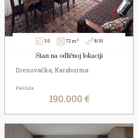
2
3.0
72 m
8/10
Stan na odličnoj lokaciji
Drenovačka, Karaburma
Palilula
190.000 €