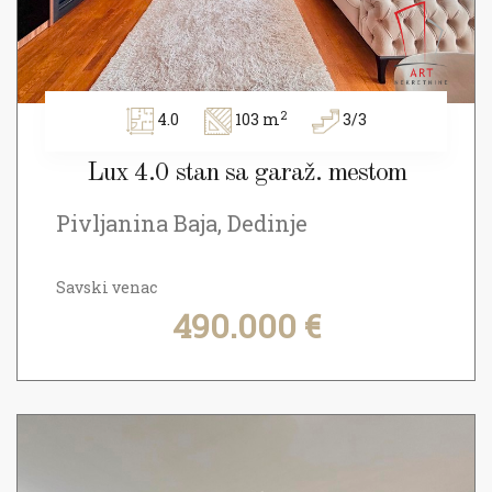
2
4.0
103 m
3/3
Lux 4.0 stan sa garaž. mestom
Pivljanina Baja, Dedinje
Savski venac
490.000 €