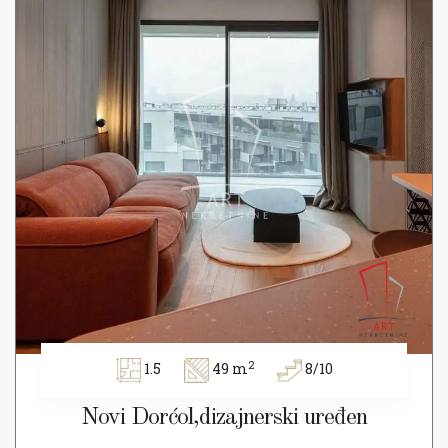
2
1.5
49 m
8/10
Novi Dorćol,dizajnerski uređen