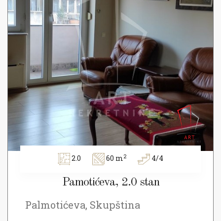
2
2.0
60 m
4/4
Pamotićeva, 2.0 stan
Palmotićeva, Skupština