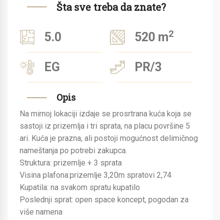
Šta sve treba da znate?
2
5.0
520 m
EG
PR/3
Opis
Na mirnoj lokaciji izdaje se prosrtrana kuća koja se
sastoji iz prizemlja i tri sprata, na placu površine 5
ari. Kuća je prazna, ali postoji mogućnost delimičnog
nameštanja po potrebi zakupca.
Struktura: prizemlje + 3 sprata
Visina plafona:prizemlje 3,20m spratovi 2,74
Kupatila: na svakom spratu kupatilo
Poslednji sprat: open space koncept, pogodan za
više namena