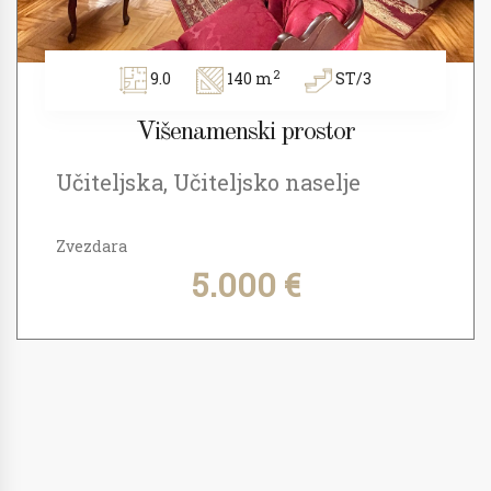
2
9.0
140 m
ST/3
Višenamenski prostor
Učiteljska, Učiteljsko naselje
Zvezdara
5.000 €