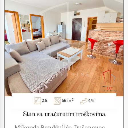
2
2.5
66 m
4/5
Stan sa uračunatim troškovima
Milorada Bondžulića, Dušanovac