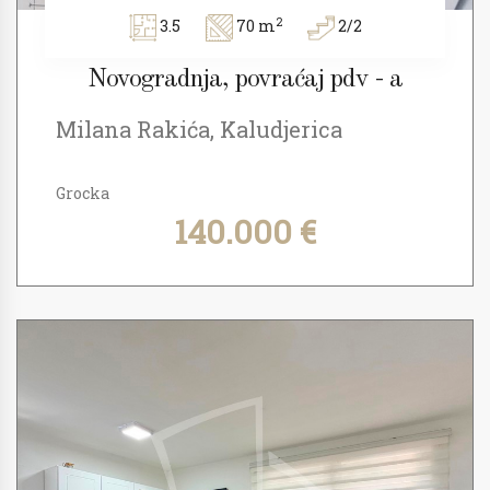
2
3.5
70 m
2/2
Novogradnja, povraćaj pdv - a
Milana Rakića, Kaludjerica
Grocka
140.000 €