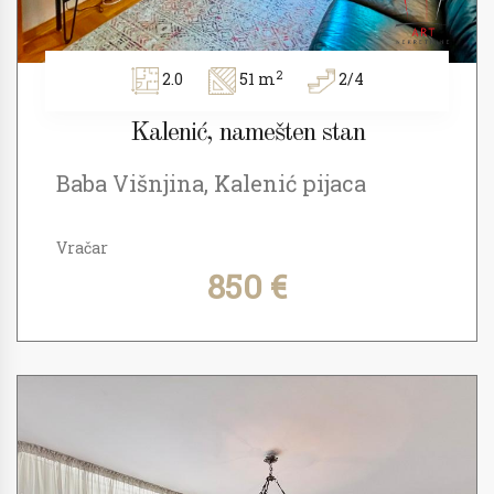
2
2.0
51 m
2/4
Kalenić, namešten stan
Baba Višnjina, Kalenić pijaca
Vračar
850 €