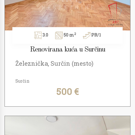
2
3.0
50 m
PR/1
Renovirana kuća u Surčinu
Železnička, Surčin (mesto)
Surčin
500 €