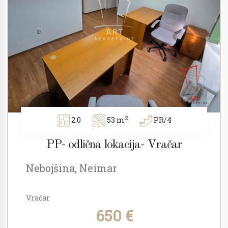
2
2.0
53 m
PR/4
PP- odlična lokacija- Vračar
Nebojšina, Neimar
Vračar
650 €