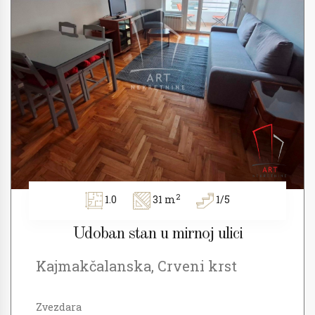
2
1.0
31 m
1/5
Udoban stan u mirnoj ulici
Kajmakčalanska, Crveni krst
Zvezdara