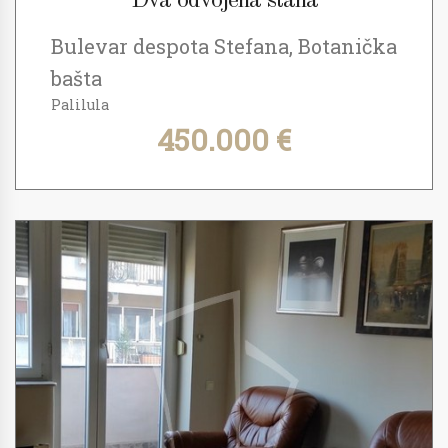
Dva odvojena stana
Bulevar despota Stefana, Botanička
bašta
Palilula
450.000 €