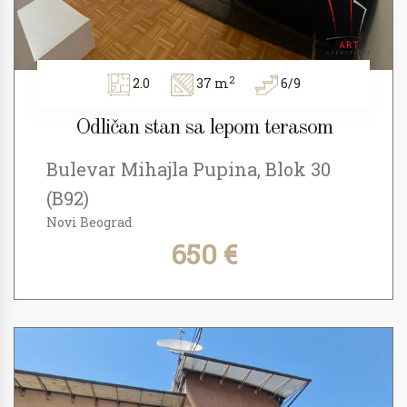
2
2.0
37 m
6/9
Odličan stan sa lepom terasom
Bulevar Mihajla Pupina, Blok 30
(B92)
Novi Beograd
650 €