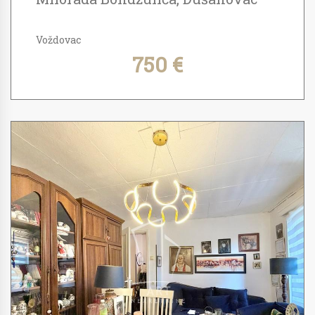
Voždovac
750 €