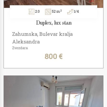
2
2.0
52 m
1/4
Duplex, lux stan
Zahumska, Bulevar kralja
Aleksandra
Zvezdara
800 €