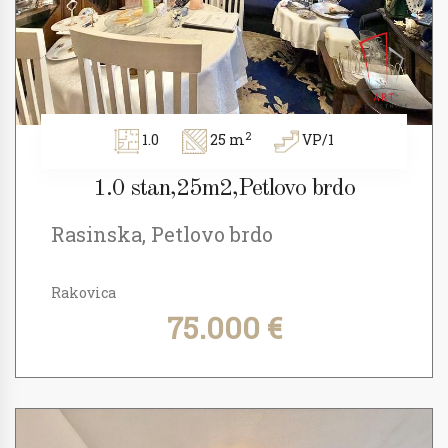
2
1.0
25 m
VP/1
1.0 stan,25m2,Petlovo brdo
Rasinska, Petlovo brdo
Rakovica
75.000 €