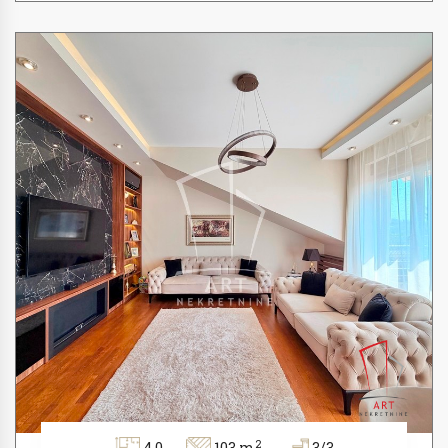
2
4.0
103 m
3/3