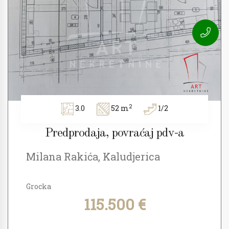
2
3.0
52 m
1/2
Predprodaja, povraćaj pdv-a
Milana Rakića, Kaludjerica
Grocka
115.500 €