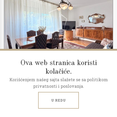
Ova web stranica koristi
kolačiće.
Korišćenjem našeg sajta slažete se sa politikom
2
3.0
72 m
8/10
privatnosti i poslovanja.
Stan na odličnoj lokaciji
U REDU
Drenovačka, Karaburma