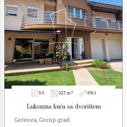
2
5.0
227 m
PR/1
Luksuzna kuća sa dvorištem
Geteova, Gornji grad