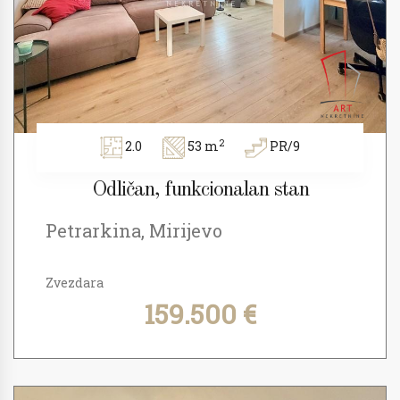
2
2.0
53 m
PR/9
Odličan, funkcionalan stan
Petrarkina, Mirijevo
Zvezdara
159.500 €