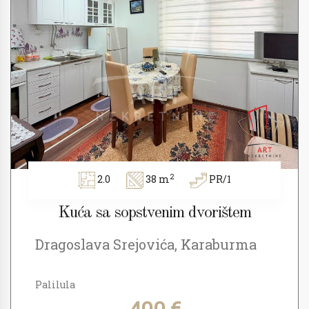
2
2.0
38 m
PR/1
Kuća sa sopstvenim dvorištem
Dragoslava Srejovića, Karaburma
Palilula
400 €