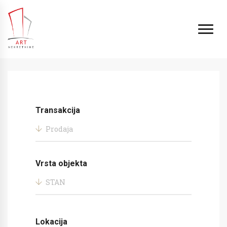
Transakcija
Prodaja
Vrsta objekta
STAN
Lokacija