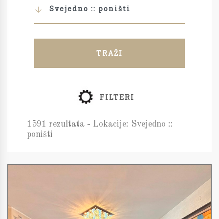
Svejedno :: poništi
TRAŽI
FILTERI
1591 rezultata - Lokacije: Svejedno ::
poništi