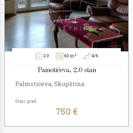
2
2.0
60 m
4/6
Pamotićeva, 2.0 stan
Palmotićeva, Skupština
Stari grad
750 €