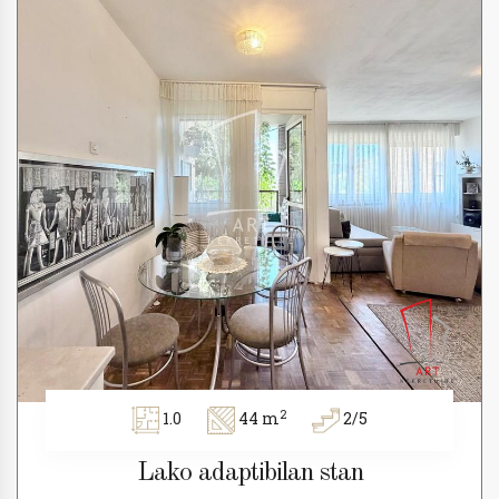
2
1.0
44 m
2/5
Lako adaptibilan stan