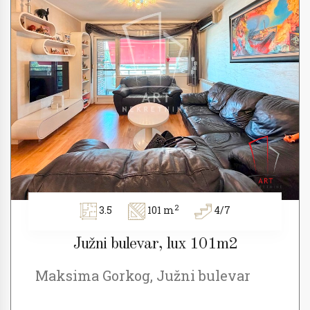
2
3.5
101 m
4/7
Južni bulevar, lux 101m2
Maksima Gorkog, Južni bulevar