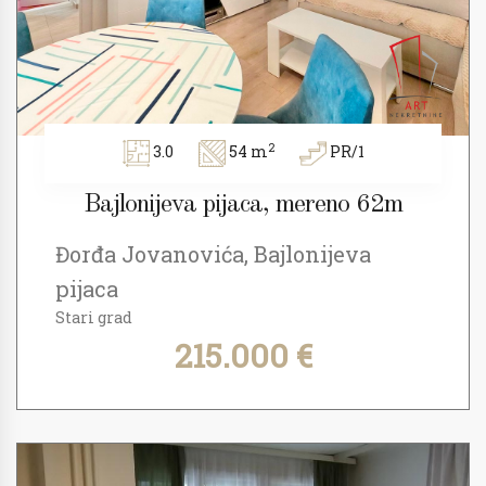
2
3.0
54 m
PR/1
Bajlonijeva pijaca, mereno 62m
Đorđa Jovanovića, Bajlonijeva
pijaca
Stari grad
215.000 €