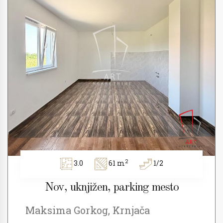
2
3.0
61 m
1/2
Nov, uknjižen, parking mesto
Maksima Gorkog, Krnjača