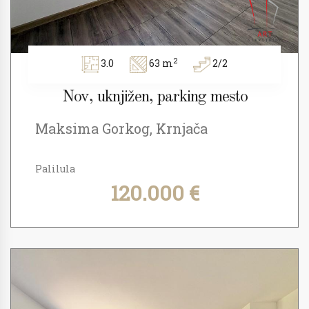
2
3.0
63 m
2/2
Nov, uknjižen, parking mesto
Maksima Gorkog, Krnjača
Palilula
120.000 €