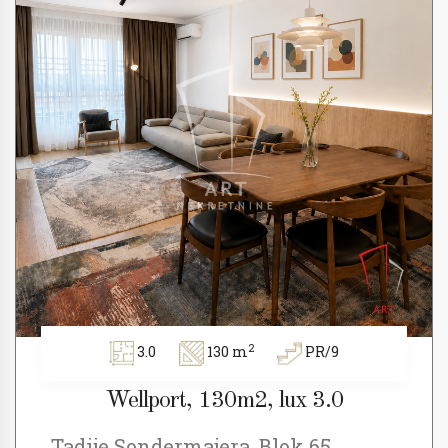
2
3.0
130 m
PR/9
Wellport, 130m2, lux 3.0
Tadije Sondermajera, Blok 65