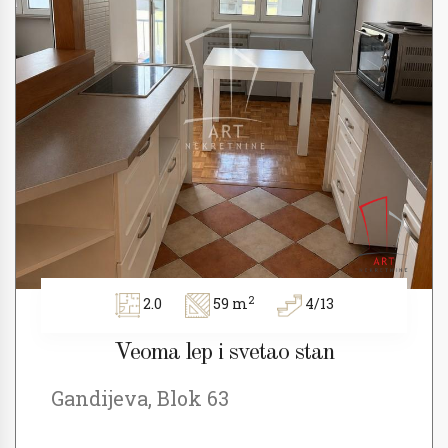
2
2.0
59 m
4/13
Veoma lep i svetao stan
Gandijeva, Blok 63