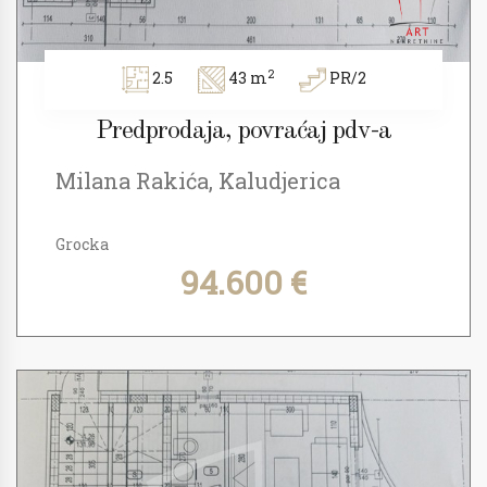
2
2.5
43 m
PR/2
Predprodaja, povraćaj pdv-a
Milana Rakića, Kaludjerica
Grocka
94.600 €