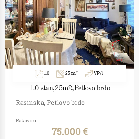
2
1.0
25 m
VP/1
1.0 stan,25m2,Petlovo brdo
Rasinska, Petlovo brdo
Rakovica
75.000 €