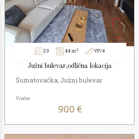
2
2.0
44 m
VP/4
Južni bulevar,odlična lokacija
Šumatovačka, Južni bulevar
Vračar
900 €