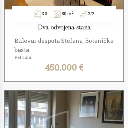
2
3.0
80 m
2/2
Dva odvojena stana
Bulevar despota Stefana, Botanička
bašta
Palilula
450.000 €