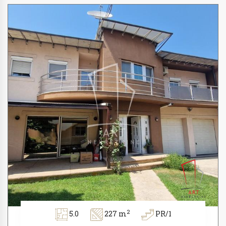
2
5.0
227 m
PR/1