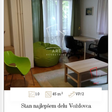
2
1.0
45 m
VP/2
Stan najlepšem delu Voždovca