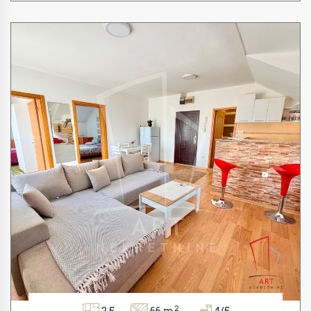
2
2.5
66 m
4/5