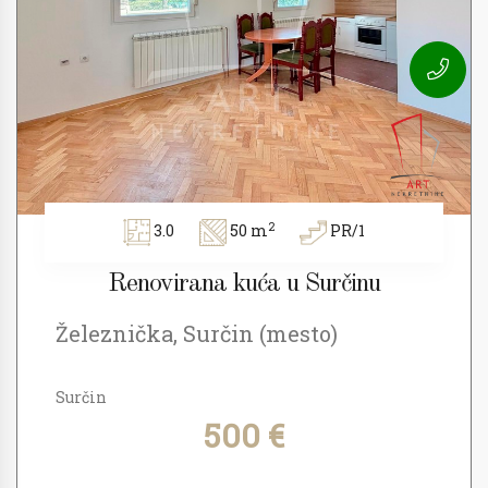
2
3.0
50 m
PR/1
Renovirana kuća u Surčinu
Železnička, Surčin (mesto)
Surčin
500 €