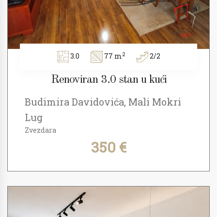
2
3.0
77 m
2/2
Renoviran 3.0 stan u kući
Budimira Davidovića, Mali Mokri
Lug
Zvezdara
350 €