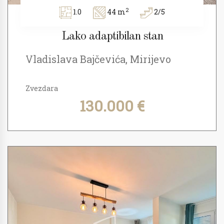
2
1.0
44 m
2/5
Lako adaptibilan stan
Vladislava Bajčevića, Mirijevo
Zvezdara
130.000 €