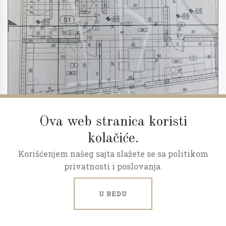
Ova web stranica koristi
kolačiće.
Korišćenjem našeg sajta slažete se sa politikom
2
3.0
52 m
1/2
privatnosti i poslovanja.
Predprodaja, povraćaj pdv-a
U REDU
Milana Rakića, Kaludjerica