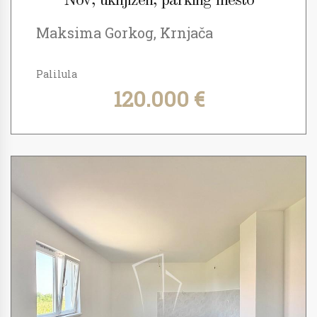
Nov, uknjižen, parking mesto
Maksima Gorkog, Krnjača
Palilula
120.000 €