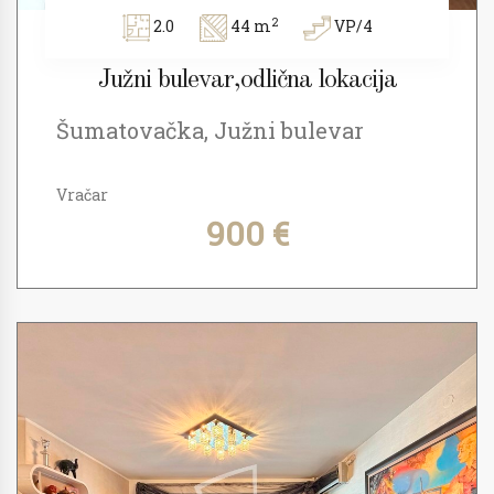
2
2.0
44 m
VP/4
Južni bulevar,odlična lokacija
Šumatovačka, Južni bulevar
Vračar
900 €