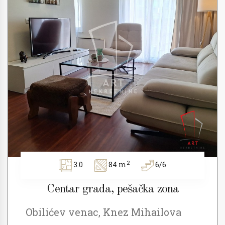
2
3.0
84 m
6/6
Centar grada, pešačka zona
Obilićev venac, Knez Mihailova