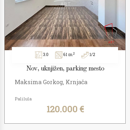
2
3.0
61 m
1/2
Nov, uknjižen, parking mesto
Maksima Gorkog, Krnjača
Palilula
120.000 €