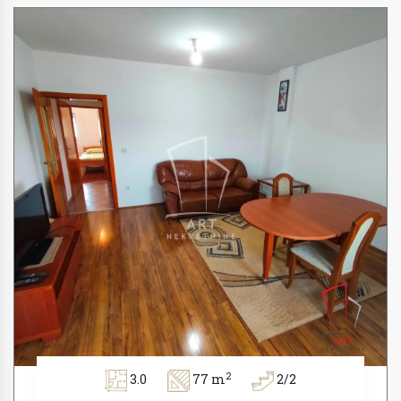
2
3.0
77 m
2/2