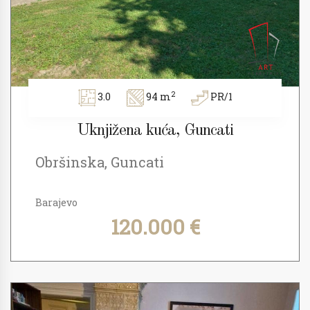
2
3.0
94 m
PR/1
Uknjižena kuća, Guncati
Obršinska, Guncati
Barajevo
120.000 €