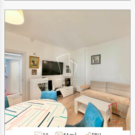
2
3.0
54 m
PR/1