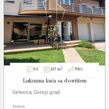
2
5.0
227 m
PR/1
Luksuzna kuća sa dvorištem
Geteova, Gornji grad
Zemun