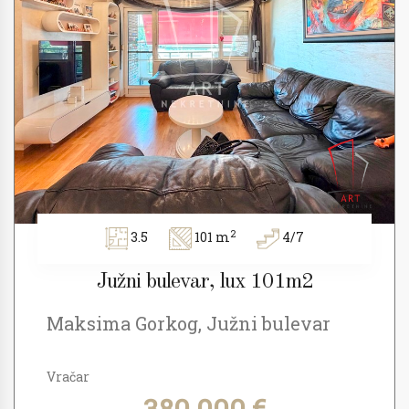
2
3.5
101 m
4/7
Južni bulevar, lux 101m2
Maksima Gorkog, Južni bulevar
Vračar
380.000 €