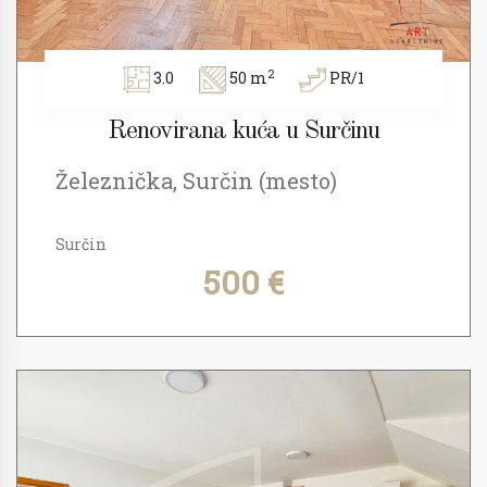
2
3.0
50 m
PR/1
Renovirana kuća u Surčinu
Železnička, Surčin (mesto)
Surčin
500 €