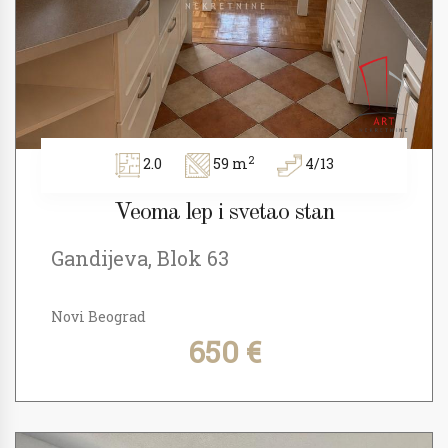
2
2.0
59 m
4/13
Veoma lep i svetao stan
Gandijeva, Blok 63
Novi Beograd
650 €