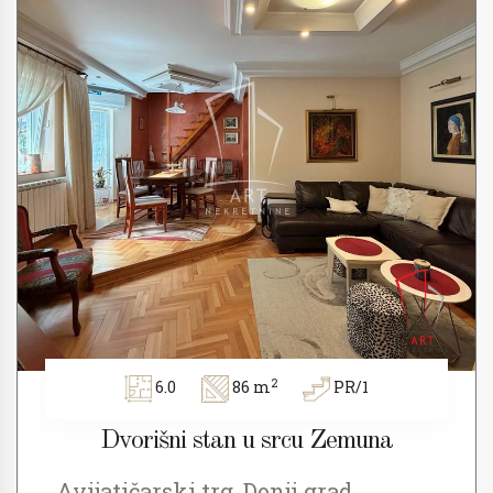
2
6.0
86 m
PR/1
Dvorišni stan u srcu Zemuna
Avijatičarski trg, Donji grad