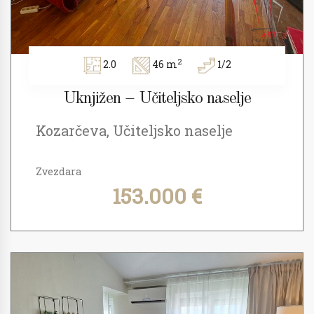
2
2.0
46 m
1/2
Uknjižen – Učiteljsko naselje
Kozarčeva, Učiteljsko naselje
Zvezdara
153.000 €