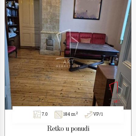
2
7.0
184 m
VP/1
Retko u ponudi