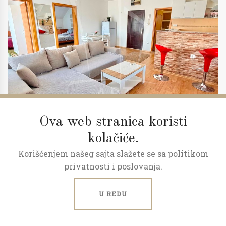
Ova web stranica koristi
kolačiće.
Korišćenjem našeg sajta slažete se sa politikom
2
2.5
66 m
4/5
privatnosti i poslovanja.
Stan sa uračunatim troškovima
U REDU
Milorada Bondžulića, Dušanovac