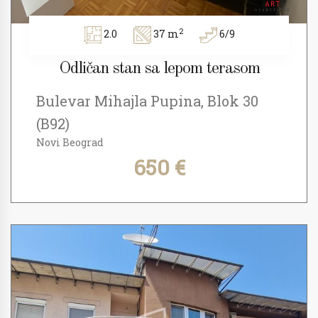
2
2.0
37 m
6/9
Odličan stan sa lepom terasom
Bulevar Mihajla Pupina, Blok 30
(B92)
Novi Beograd
650 €