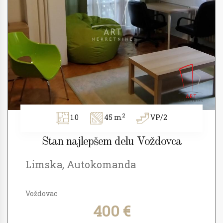
2
1.0
45 m
VP/2
Stan najlepšem delu Voždovca
Limska, Autokomanda
Voždovac
400 €