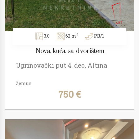
2
3.0
62 m
PR/1
Nova kuća sa dvorištem
Ugrinovački put 4. deo, Altina
Zemun
750 €