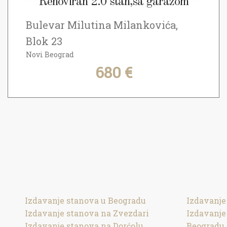
Renoviran 2.0 stan,sa garažom
Bulevar Milutina Milankovića,
Blok 23
Novi Beograd
680 €
Izdavanje stanova u Beogradu
Izdavanje
Izdavanje stanova na Zvezdari
Izdavanj
Izdavanje stanova na Dorćolu
Beogradu