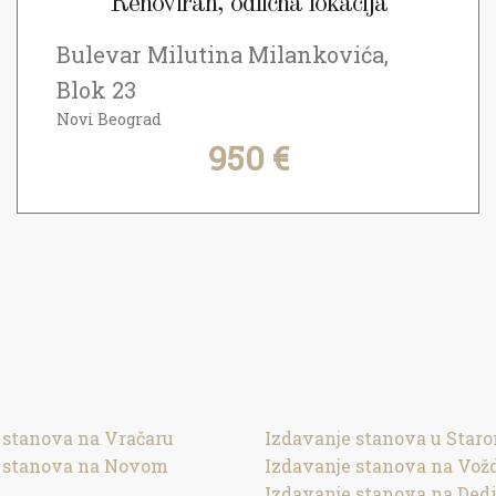
Renoviran, odlična lokacija
Bulevar Milutina Milankovića,
Blok 23
Novi Beograd
950 €
 stanova na Vračaru
Izdavanje stanova u Star
e stanova na Novom
Izdavanje stanova na Vož
Izdavanje stanova na Ded