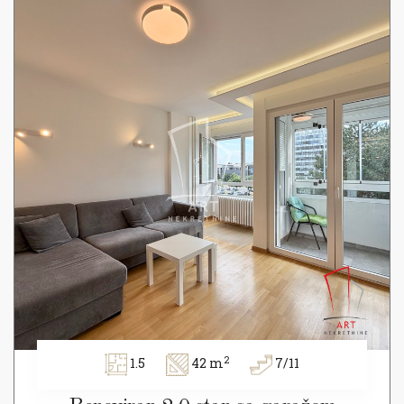
2
1.5
42 m
7/11