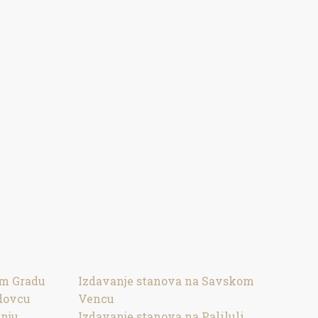
om Gradu
Izdavanje stanova na Savskom
dovcu
Vencu
inju
Izdavanje stanova na Paliluli