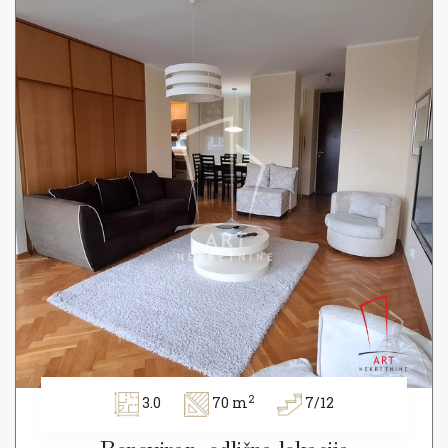
2
3.0
70 m
7/12