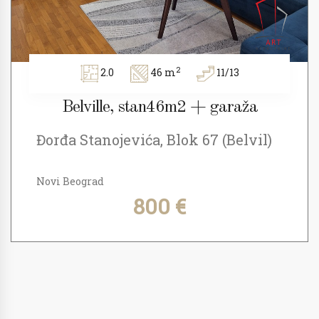
2
2.0
46 m
11/13
Belville, stan46m2 + garaža
Đorđa Stanojevića, Blok 67 (Belvil)
Novi Beograd
800 €