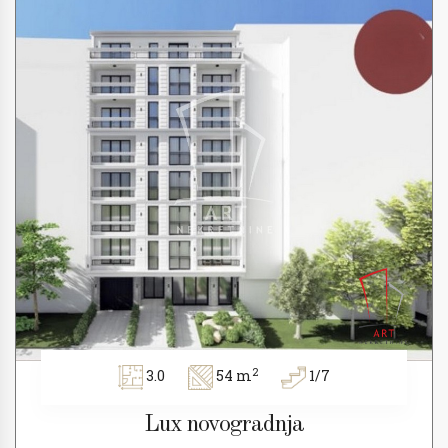
2
3.0
54 m
1/7
Lux novogradnja