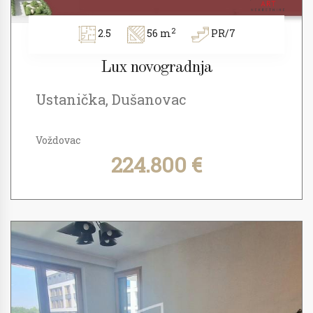
2
2.5
56 m
PR/7
Lux novogradnja
Ustanička, Dušanovac
Voždovac
224.800 €