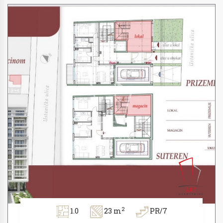
2
1.0
23 m
PR/7