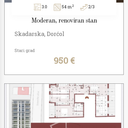
2
3.0
54 m
2/3
Moderan, renoviran stan
Skadarska, Dorćol
Stari grad
950 €