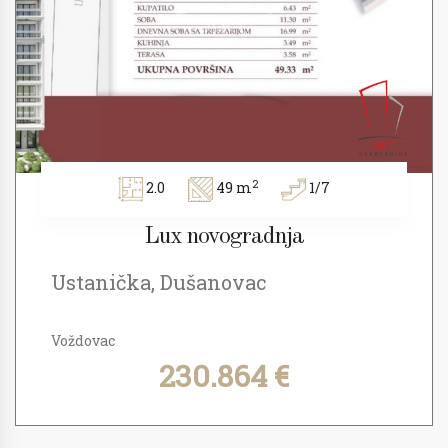
2
2.0
49 m
1/7
Lux novogradnja
Ustanička, Dušanovac
Voždovac
230.864 €