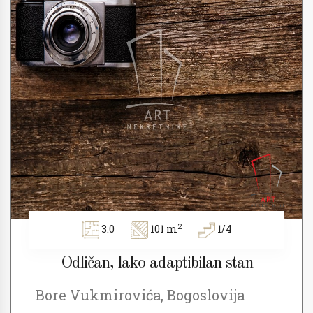
2
3.0
101 m
1/4
Odličan, lako adaptibilan stan
Bore Vukmirovića, Bogoslovija