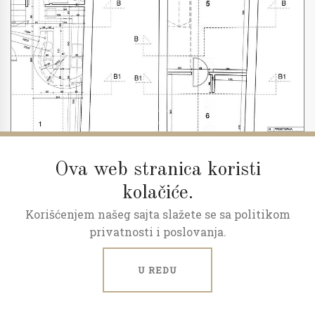
Ova web stranica koristi
kolačiće.
Korišćenjem našeg sajta slažete se sa politikom
2
2.0
65 m
PR/6
privatnosti i poslovanja.
Strahinjića Bana, mereno 90m2
U REDU
Strahinjića Bana, Dorćol