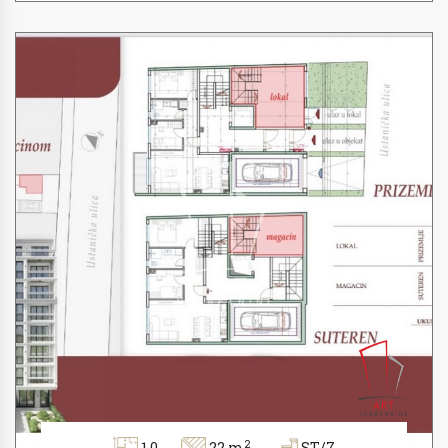
2
1.0
22 m
ST/7