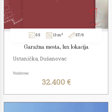
2
0.5
13 m
ST/0
Garažna mesta, lux lokacija
Ustanička, Dušanovac
Voždovac
32.400 €