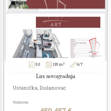
2
5.0
135 m
6/7
Lux novogradnja
Ustanička, Dušanovac
Voždovac
459.457 €