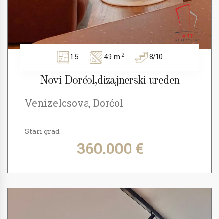
2
1.5
49 m
8/10
Novi Dorćol,dizajnerski uređen
Venizelosova, Dorćol
Stari grad
360.000 €