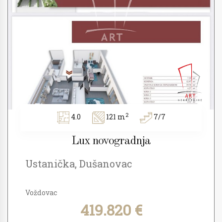
2
4.0
121 m
7/7
Lux novogradnja
Ustanička, Dušanovac
Voždovac
419.820 €