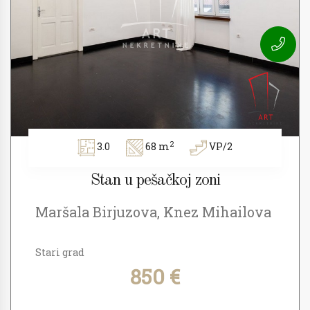
2
3.0
68 m
VP/2
Stan u pešačkoj zoni
Maršala Birjuzova, Knez Mihailova
Stari grad
850 €