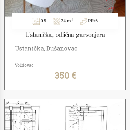
2
0.5
24 m
PR/6
Ustanička, odlična garsonjera
Ustanička, Dušanovac
Voždovac
350 €