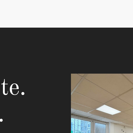
te.
.