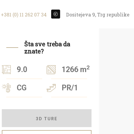
+381 (0) 11 262 07 34
Dositejeva 9, Trg republike
Šta sve treba da
znate?
2
9.0
1266 m
CG
PR/1
3D TURE