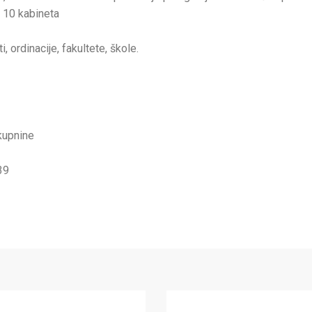
i, 10 kabineta
, ordinacije, fakultete, škole.
kupnine
39