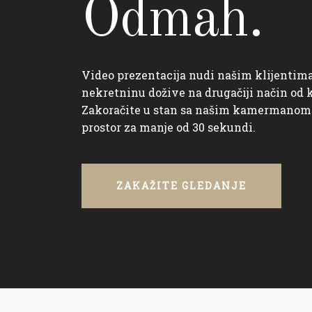
Odmah.
Video prezentacija nudi našim klijentim
nekretninu dožive na drugačiji način od
Zakoračite u stan sa našim kamermanom i
prostor za manje od 30 sekundi.
ZAKAŽITE GLEDANJE