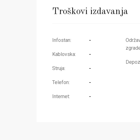
Troškovi izdavanja
Infostan:
-
Održa
zgrade
Kablovska:
-
Depozi
Struja:
-
Telefon:
-
Internet:
-