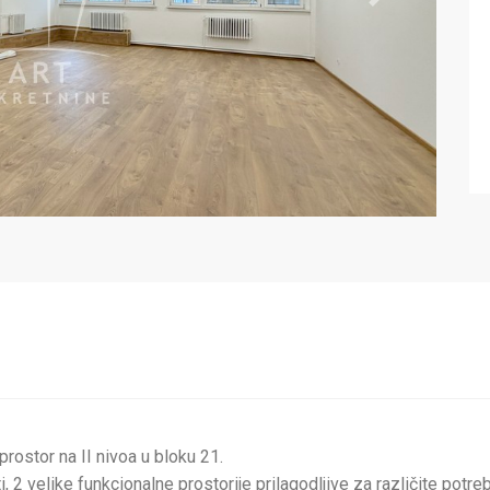
Next
prostor na II nivoa u bloku 21.
leti, 2 velike funkcionalne prostorije prilagodljive za različite pot