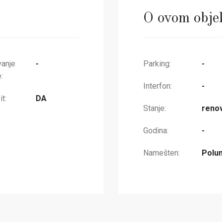
O ovom obje
vanje
-
Parking:
-
:
Interfon:
-
t:
DA
Stanje:
renov
Godina:
-
Namešten:
Polu