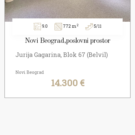
2
9.0
772 m
5/11
Novi Beograd,poslovni prostor
Jurija Gagarina, Blok 67 (Belvil)
Novi Beograd
14.300 €