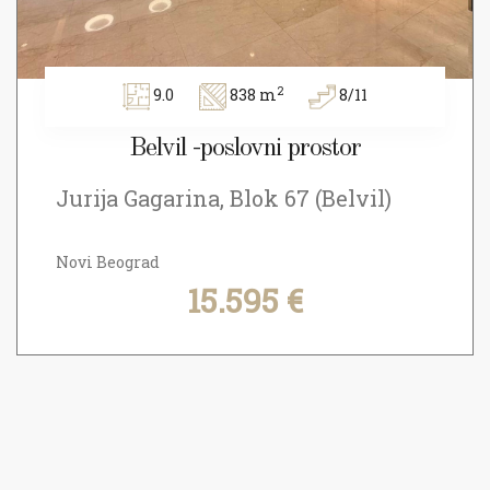
2
9.0
838 m
8/11
Belvil -poslovni prostor
Jurija Gagarina, Blok 67 (Belvil)
Novi Beograd
15.595 €