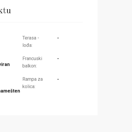
ktu
Terasa -
-
lođa:
Francuski
-
iran
balkon:
Rampa za
-
kolica:
namešten