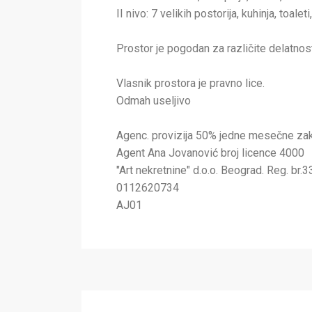
II nivo: 7 velikih postorija, kuhinja, toalet
Prostor je pogodan za različite delatnosti
Vlasnik prostora je pravno lice.
Odmah useljivo
Agenc. provizija 50% jedne mesečne za
Agent Ana Jovanović broj licence 4000
"Art nekretnine" d.o.o. Beograd. Reg. br.3
0112620734
AJ01