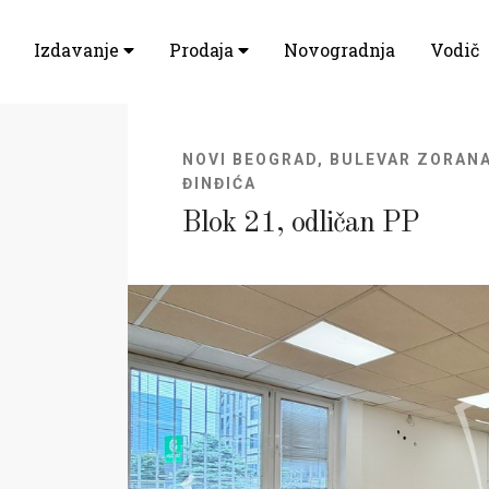
Izdavanje
Prodaja
Novogradnja
Vodič
NOVI BEOGRAD, BULEVAR ZORAN
ĐINĐIĆA
Blok 21, odličan PP