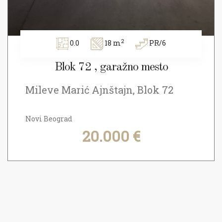
2
0.0
18 m
PR/6
Blok 72 , garažno mesto
Mileve Marić Ajnštajn, Blok 72
Novi Beograd
20.000 €