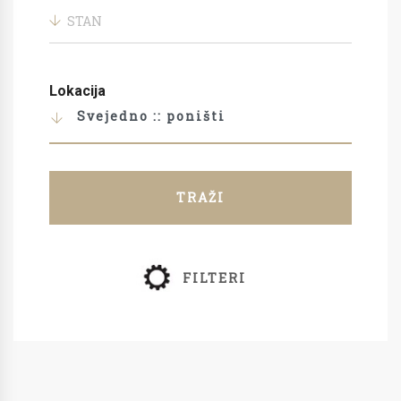
STAN
Lokacija
Svejedno :: poništi
TRAŽI
FILTERI