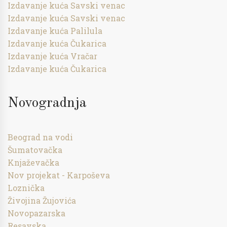
Izdavanje kuća Savski venac
Izdavanje kuća Savski venac
Izdavanje kuća Palilula
Izdavanje kuća Čukarica
Izdavanje kuća Vračar
Izdavanje kuća Čukarica
Novogradnja
Beograd na vodi
Šumatovačka
Knjaževačka
Nov projekat - Karpoševa
Loznička
Živojina Žujovića
Novopazarska
Resavska