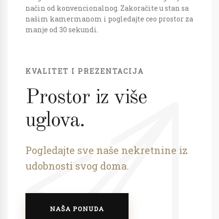
način od konvencionalnog. Zakoračite u stan sa
našim kamermanom i pogledajte ceo prostor za
manje od 30 sekundi.
KVALITET I PREZENTACIJA
Prostor iz više
uglova.
Pogledajte sve naše nekretnine iz
udobnosti svog doma.
NAŠA PONUDA