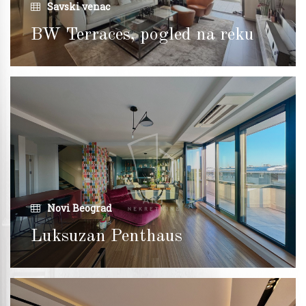
Savski venac
BW Terraces, pogled na reku
Novi Beograd
Luksuzan Penthaus