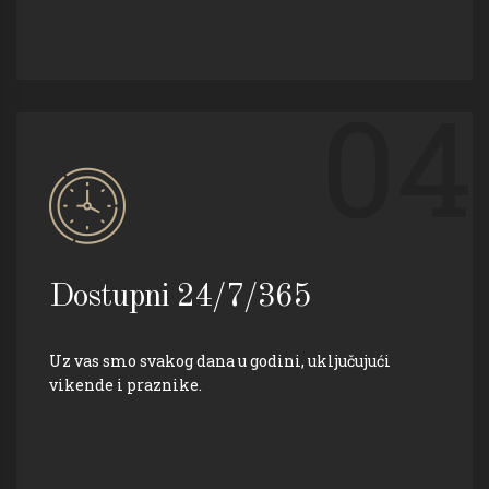
04
Dostupni 24/7/365
Uz vas smo svakog dana u godini, uključujući
vikende i praznike.