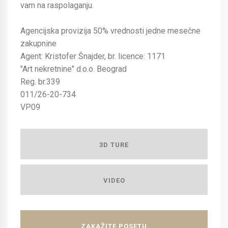
vam na raspolaganju.
Agencijska provizija 50% vrednosti jedne mesečne
zakupnine
Agent: Kristofer Šnajder, br. licence: 1171
"Art nekretnine" d.o.o. Beograd
Reg. br.339
011/26-20-734
VP09
3D TURE
VIDEO
ZAKAŽITE POSETU