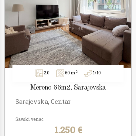
2
2.0
60 m
1/10
Mereno 66m2, Sarajevska
Sarajevska, Centar
Savski venac
1.250 €