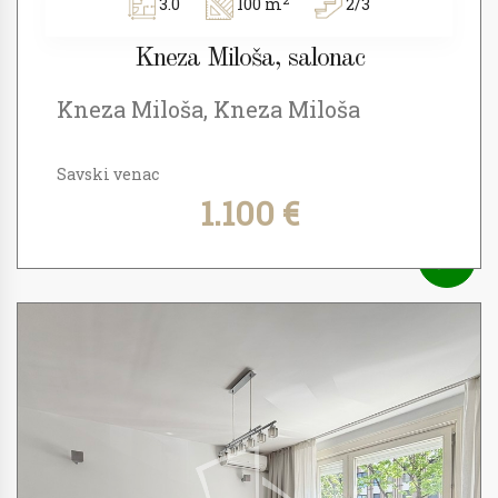
3.0
100 m
2/3
Kneza Miloša, salonac
Kneza Miloša, Kneza Miloša
Savski venac
1.100 €