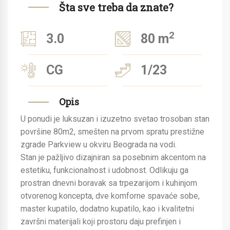
Šta sve treba da znate?
2
3.0
80 m
CG
1/23
Opis
U ponudi je luksuzan i izuzetno svetao trosoban stan
površine 80m2, smešten na prvom spratu prestižne
zgrade Parkview u okviru Beograda na vodi.
Stan je pažljivo dizajniran sa posebnim akcentom na
estetiku, funkcionalnost i udobnost. Odlikuju ga
prostran dnevni boravak sa trpezarijom i kuhinjom
otvorenog koncepta, dve komforne spavaće sobe,
master kupatilo, dodatno kupatilo, kao i kvalitetni
završni materijali koji prostoru daju prefinjen i