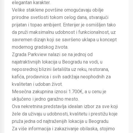
elegantan karakter.
Velike staklene površine omogućavaju obilje
prirodne svetlosti tokom celog dana, stvarajući
prijatan i topao ambijent. Enterijer je osmišljen tako
da pruži maksimalnu udobnost i funkcionalnost, uz
savremen dizajn koji se savršeno uklapa u koncept
modernog gradskog života.
Zgrada Parkview nalazi se na jednoj od
najatraktivnijih lokacija u Beogradu na vodi, u
neposrednoj blizini šetališta uz reku, restorana,
kafića, prodavnica i svih sadržaja neophodnih za
kvalitetan i udoban život.
Mesečna zakupnina iznosi 1.700€, a u cenu je
uključeno i jedno garažno mesto.
Ova nekretnina predstavlja idealan izbor za sve koji
žele da uživaju u udobnosti, kvalitetu i prestižu koje
pruža jedna od najtraženijih lokacija u Beogradu.
Za više informacija i zakazivanje obilaska, stojimo