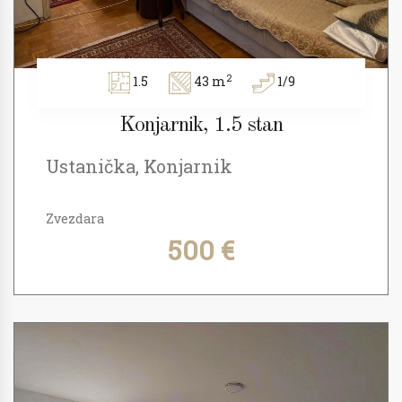
2
1.5
43 m
1/9
Konjarnik, 1.5 stan
Ustanička, Konjarnik
Zvezdara
500 €