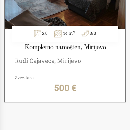
2
2.0
44 m
3/3
Kompletno namešten, Mirijevo
Rudi Čajaveca, Mirijevo
Zvezdara
500 €