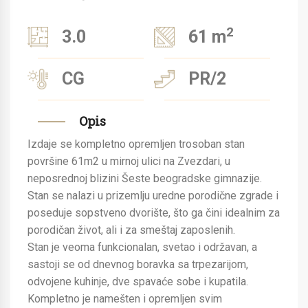
2
3.0
61 m
CG
PR/2
Opis
Izdaje se kompletno opremljen trosoban stan
površine 61m2 u mirnoj ulici na Zvezdari, u
neposrednoj blizini Šeste beogradske gimnazije.
Stan se nalazi u prizemlju uredne porodične zgrade i
poseduje sopstveno dvorište, što ga čini idealnim za
porodičan život, ali i za smeštaj zaposlenih.
Stan je veoma funkcionalan, svetao i održavan, a
sastoji se od dnevnog boravka sa trpezarijom,
odvojene kuhinje, dve spavaće sobe i kupatila.
Kompletno je namešten i opremljen svim