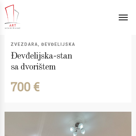
ZVEZDARA, ĐEVĐELIJSKA
Đevđelijska-stan
sa dvorištem
700 €