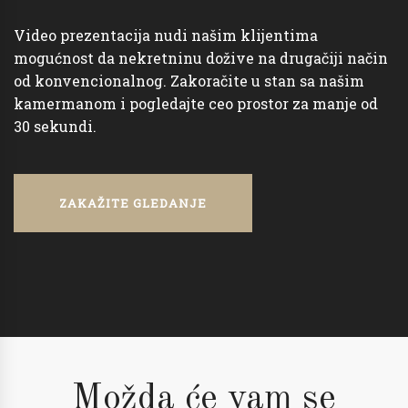
Video prezentacija nudi našim klijentima
mogućnost da nekretninu dožive na drugačiji način
od konvencionalnog. Zakoračite u stan sa našim
kamermanom i pogledajte ceo prostor za manje od
30 sekundi.
ZAKAŽITE GLEDANJE
Možda će vam se