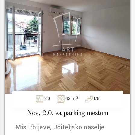
2
2.0
43 m
1/5
Nov, 2.0, sa parking mestom
Mis Irbijeve, Učiteljsko naselje