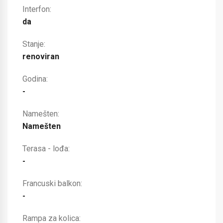
Interfon:
da
Stanje:
renoviran
Godina:
-
Namešten:
Namešten
Terasa - lođa:
-
Francuski balkon:
-
Rampa za kolica: