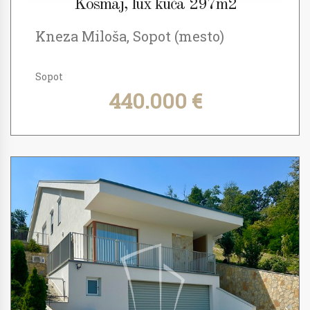
Kosmaj, lux kuća 297m2
Kneza Miloša, Sopot (mesto)
Sopot
440.000 €