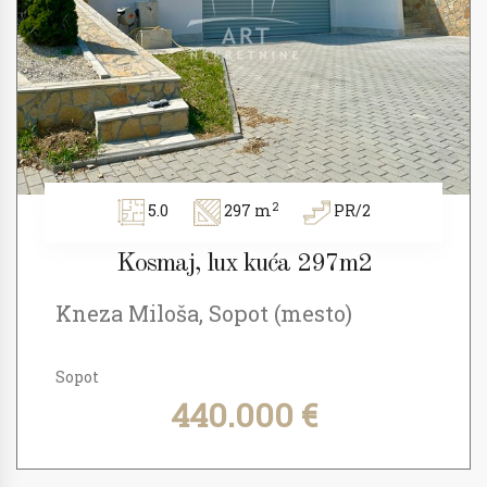
2
5.0
297 m
PR/2
Kosmaj, lux kuća 297m2
Kneza Miloša, Sopot (mesto)
Sopot
440.000 €