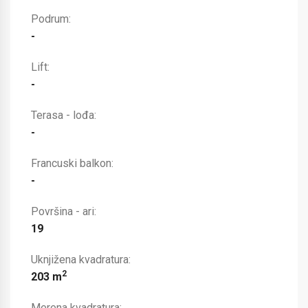
Podrum:
-
Lift:
-
Terasa - lođa:
-
Francuski balkon:
-
Površina - ari:
19
Uknjižena kvadratura:
2
203 m
Merena kvadratura: