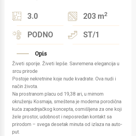
2
3.0
203 m
PODNO
ST/1
Opis
Živeti sporije. Živeti lepše. Savremena elegancija u
srcu prirode
Postoje nekretnine koje nude kvadrate. Ova nudi i
način života.
Na prostranom placu od 19,38 ari, u mirnom
okruženju Kosmaja, smeštena je moderna porodična
kuća zapadnjačkog koncepta, osmišljena za one koji
žele prostor, udobnost i neposredan kontakt sa
prirodom – svega desetak minuta od izlaza na auto-
put.