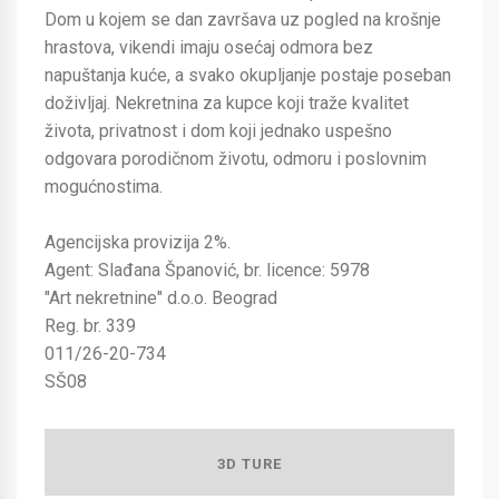
Dom u kojem se dan završava uz pogled na krošnje
hrastova, vikendi imaju osećaj odmora bez
napuštanja kuće, a svako okupljanje postaje poseban
doživljaj. Nekretnina za kupce koji traže kvalitet
života, privatnost i dom koji jednako uspešno
odgovara porodičnom životu, odmoru i poslovnim
mogućnostima.
Agencijska provizija 2%.
Agent: Slađana Španović, br. licence: 5978
"Art nekretnine" d.o.o. Beograd
Reg. br. 339
011/26-20-734
SŠ08
3D TURE