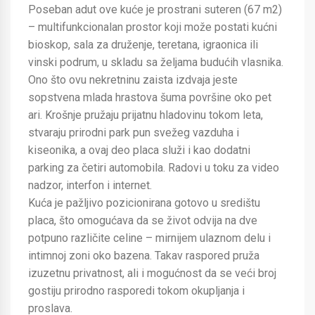
Poseban adut ove kuće je prostrani suteren (67 m2)
– multifunkcionalan prostor koji može postati kućni
bioskop, sala za druženje, teretana, igraonica ili
vinski podrum, u skladu sa željama budućih vlasnika.
Ono što ovu nekretninu zaista izdvaja jeste
sopstvena mlada hrastova šuma površine oko pet
ari. Krošnje pružaju prijatnu hladovinu tokom leta,
stvaraju prirodni park pun svežeg vazduha i
kiseonika, a ovaj deo placa služi i kao dodatni
parking za četiri automobila. Radovi u toku za video
nadzor, interfon i internet.
Kuća je pažljivo pozicionirana gotovo u središtu
placa, što omogućava da se život odvija na dve
potpuno različite celine – mirnijem ulaznom delu i
intimnoj zoni oko bazena. Takav raspored pruža
izuzetnu privatnost, ali i mogućnost da se veći broj
gostiju prirodno rasporedi tokom okupljanja i
proslava.