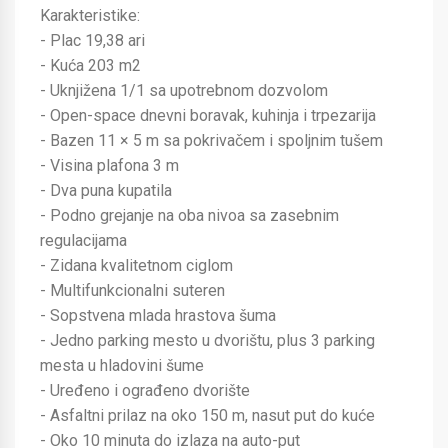
Karakteristike:
- Plac 19,38 ari
- Kuća 203 m2
- Uknjižena 1/1 sa upotrebnom dozvolom
- Open-space dnevni boravak, kuhinja i trpezarija
- Bazen 11 × 5 m sa pokrivačem i spoljnim tušem
- Visina plafona 3 m
- Dva puna kupatila
- Podno grejanje na oba nivoa sa zasebnim
regulacijama
- Zidana kvalitetnom ciglom
- Multifunkcionalni suteren
- Sopstvena mlada hrastova šuma
- Jedno parking mesto u dvorištu, plus 3 parking
mesta u hladovini šume
- Uređeno i ograđeno dvorište
- Asfaltni prilaz na oko 150 m, nasut put do kuće
- Oko 10 minuta do izlaza na auto-put