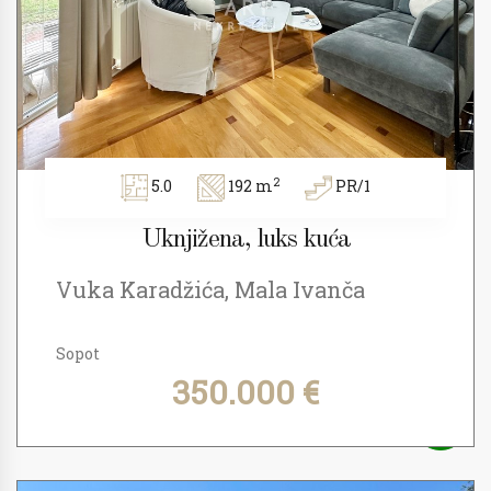
2
5.0
192 m
PR/1
Uknjižena, luks kuća
Vuka Karadžića, Mala Ivanča
Sopot
350.000 €