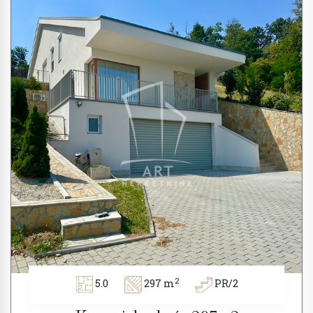
2
5.0
297 m
PR/2