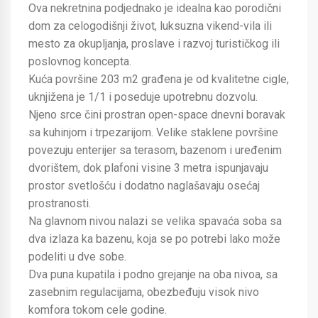
Ova nekretnina podjednako je idealna kao porodični
dom za celogodišnji život, luksuzna vikend-vila ili
mesto za okupljanja, proslave i razvoj turističkog ili
poslovnog koncepta.
Kuća površine 203 m2 građena je od kvalitetne cigle,
uknjižena je 1/1 i poseduje upotrebnu dozvolu.
Njeno srce čini prostran open-space dnevni boravak
sa kuhinjom i trpezarijom. Velike staklene površine
povezuju enterijer sa terasom, bazenom i uređenim
dvorištem, dok plafoni visine 3 metra ispunjavaju
prostor svetlošću i dodatno naglašavaju osećaj
prostranosti.
Na glavnom nivou nalazi se velika spavaća soba sa
dva izlaza ka bazenu, koja se po potrebi lako može
podeliti u dve sobe.
Dva puna kupatila i podno grejanje na oba nivoa, sa
zasebnim regulacijama, obezbeđuju visok nivo
komfora tokom cele godine.