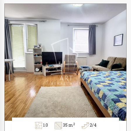
2
1.0
35 m
2/4