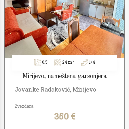
2
0.5
24 m
1/4
Mirijevo, nameštena garsonjera
Jovanke Radaković, Mirijevo
Zvezdara
350 €