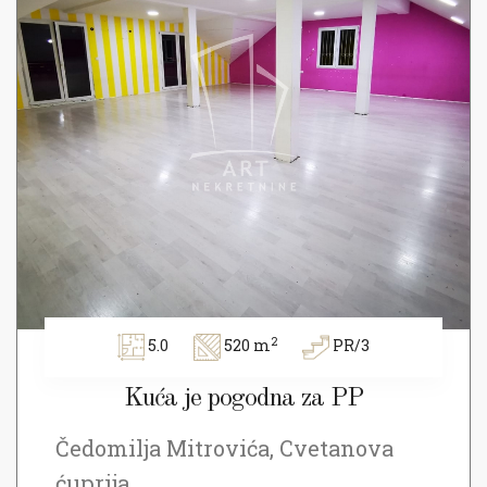
2
5.0
520 m
PR/3
Kuća je pogodna za PP
Čedomilja Mitrovića, Cvetanova
ćuprija