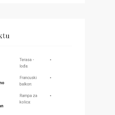
ktu
Terasa -
-
lođa:
Francuski
-
no
balkon:
Rampa za
-
kolica:
an