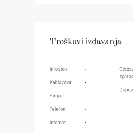
Troškovi izdavanja
Infostan:
-
Održa
zgrade
Kablovska:
-
Depozi
Struja:
-
Telefon:
-
Internet:
-