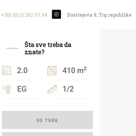
+381 (0) 11 262 07 34
Dositejeva 9, Trg republike
Šta sve treba da
znate?
2
2.0
410 m
EG
1/2
3D TURE