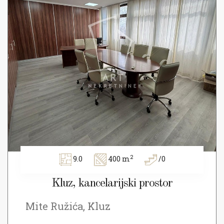
2
9.0
400 m
/0
Kluz, kancelarijski prostor
Mite Ružića, Kluz