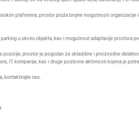
isokim plafonima, prostor pruža brojne mogućnosti organizacije i
 parking u okviru objekta, kao i mogućnost adaptacije prostora
re pozicije, prostor je pogodan za skladišne i proizvodne delatnost
ore, IT kompanije, kao i druge poslovne aktivnosti kojima je potre
, kontaktirajte nas.
9