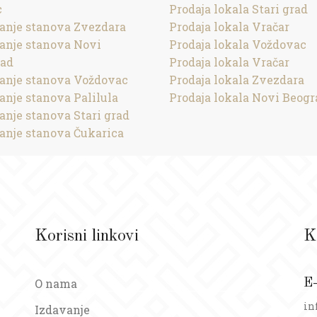
c
Prodaja lokala Stari grad
anje stanova Zvezdara
Prodaja lokala Vračar
anje stanova Novi
Prodaja lokala Voždovac
rad
Prodaja lokala Vračar
anje stanova Voždovac
Prodaja lokala Zvezdara
anje stanova Palilula
Prodaja lokala Novi Beogr
anje stanova Stari grad
anje stanova Čukarica
Korisni linkovi
K
O nama
E
in
Izdavanje