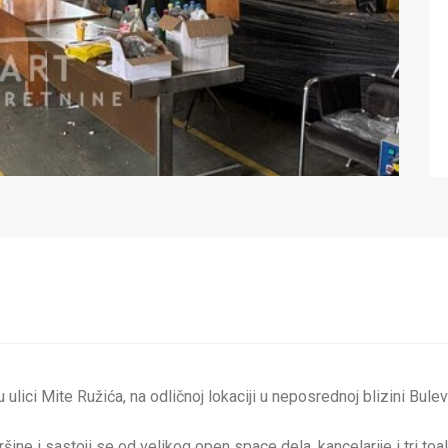
lici Mite Ružića, na odličnoj lokaciji u neposrednoj blizini Bulev
e i sastoji se od velikog open space dela, kancelarije i tri toal