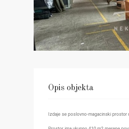
Opis objekta
Izdaje se poslovno-magacinski prostor u u
Prostor ima ukupno 410 m2 merene površin