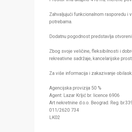
Zahvaljujući funkcionalnom rasporedu i v
potrebama.
Dodatnu pogodnost predstavlja otvoreni
Zbog svoje veličine, fleksibilnosti i dob
rekreativne sadržaje, kancelarijske prost
Za više informacija i zakazivanje obilaska
Agencijska provizija 50 %
Agent: Lazar Krljić br. licence 6906
Art nekretnine d.o.o. Beograd. Reg. br.33
011/2620 734
LK02