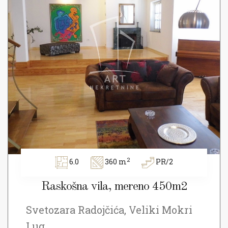
2
6.0
360 m
PR/2
Raskošna vila, mereno 450m2
Svetozara Radojčića, Veliki Mokri
Lug