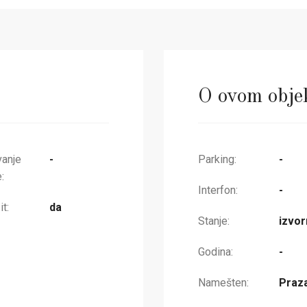
O ovom obje
vanje
-
Parking:
-
:
Interfon:
-
t:
da
Stanje:
izvor
Godina:
-
Namešten:
Praz