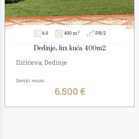
2
6.0
400 m
PR/2
Dedinje, lux kuća 400m2
Iličićeva, Dedinje
Savski venac
6.500 €