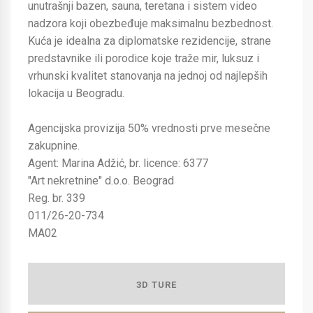
unutrašnji bazen, sauna, teretana i sistem video
nadzora koji obezbeđuje maksimalnu bezbednost.
Kuća je idealna za diplomatske rezidencije, strane
predstavnike ili porodice koje traže mir, luksuz i
vrhunski kvalitet stanovanja na jednoj od najlepših
lokacija u Beogradu.
Agencijska provizija 50% vrednosti prve mesečne
zakupnine.
Agent: Marina Adžić, br. licence: 6377
"Art nekretnine" d.o.o. Beograd
Reg. br. 339
011/26-20-734
MA02
3D TURE