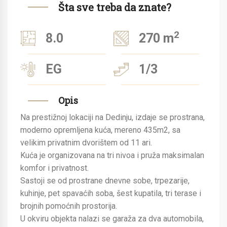
Šta sve treba da znate?
2
8.0
270 m
EG
1/3
Opis
Na prestižnoj lokaciji na Dedinju, izdaje se prostrana,
moderno opremljena kuća, mereno 435m2, sa
velikim privatnim dvorištem od 11 ari.
Kuća je organizovana na tri nivoa i pruža maksimalan
komfor i privatnost.
Sastoji se od prostrane dnevne sobe, trpezarije,
kuhinje, pet spavaćih soba, šest kupatila, tri terase i
brojnih pomoćnih prostorija.
U okviru objekta nalazi se garaža za dva automobila,