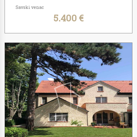
Savski venac
5.400 €