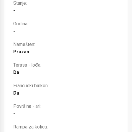
Stanje:
-
Godina:
-
Namešten:
Prazan
Terasa - lođa:
Da
Francuski balkon:
Da
Površina - ari:
-
Rampa za kolica: