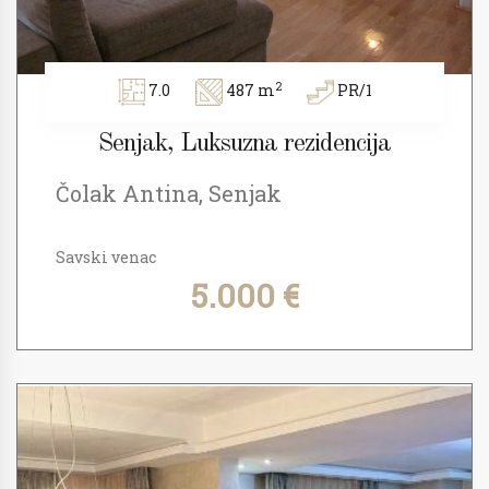
2
7.0
487 m
PR/1
Senjak, Luksuzna rezidencija
Čolak Antina, Senjak
Savski venac
5.000 €