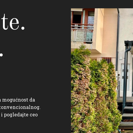
te.
.
a mogućnost da
 konvencionalnog.
 pogledajte ceo