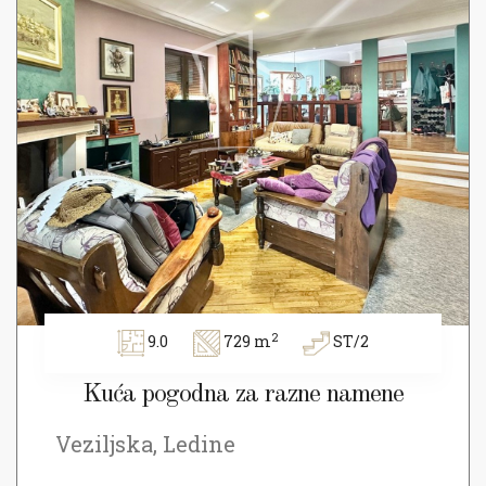
2
9.0
729 m
ST/2
Kuća pogodna za razne namene
Veziljska, Ledine