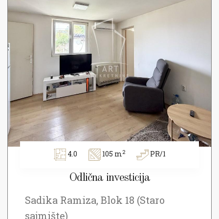
2
4.0
105 m
PR/1
Odlična investicija
Sadika Ramiza, Blok 18 (Staro
sajmište)