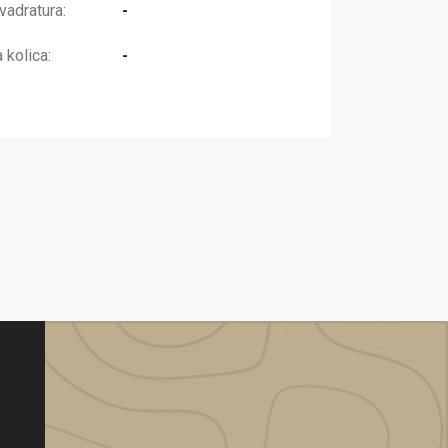
adratura:
-
kolica:
-