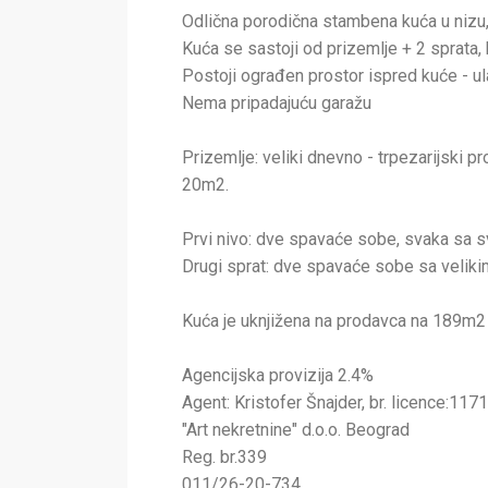
Odlična porodična stambena kuća u nizu, n
Kuća se sastoji od prizemlje + 2 sprata,
Postoji ograđen prostor ispred kuće - ul
Nema pripadajuću garažu
Prizemlje: veliki dnevno - trpezarijski p
20m2.
Prvi nivo: dve spavaće sobe, svaka sa sv
Drugi sprat: dve spavaće sobe sa veliki
Kuća je uknjižena na prodavca na 189m2
Agencijska provizija 2.4%
Agent: Kristofer Šnajder, br. licence:1171
"Art nekretnine" d.o.o. Beograd
Reg. br.339
011/26-20-734