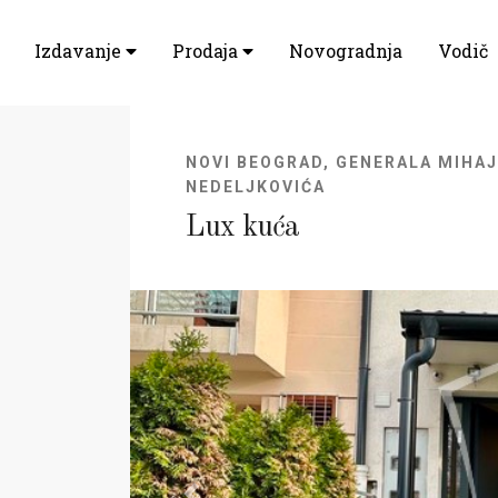
Izdavanje
Prodaja
Novogradnja
Vodič
NOVI BEOGRAD, GENERALA MIHA
NEDELJKOVIĆA
Lux kuća