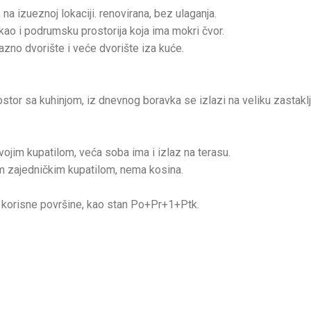
a izueznoj lokaciji. renovirana, bez ulaganja.
 kao i podrumsku prostorija koja ima mokri čvor.
azno dvorište i veće dvorište iza kuće.
rostor sa kuhinjom, iz dnevnog boravka se izlazi na veliku zastakl
ojim kupatilom, veća soba ima i izlaz na terasu.
m zajedničkim kupatilom, nema kosina.
 korisne površine, kao stan Po+Pr+1+Ptk.