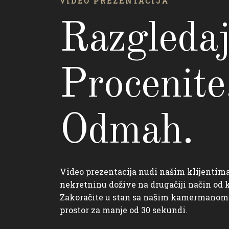
VIDEO PREZENTACIJA
Razgledaj
Procenite
Odmah.
Video prezentacija nudi našim klijentim
nekretninu dožive na drugačiji način od
Zakoračite u stan sa našim kamermanom i
prostor za manje od 30 sekundi.