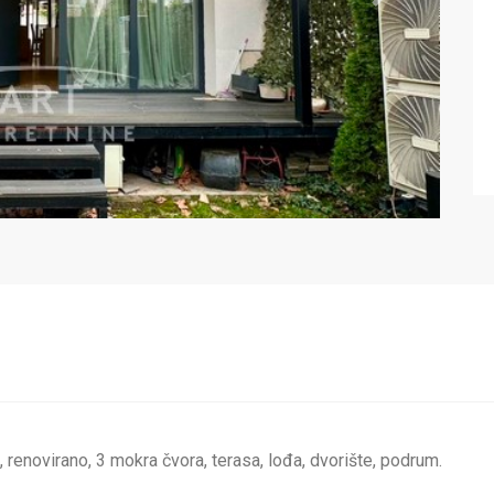
Next
renovirano, 3 mokra čvora, terasa, lođa, dvorište, podrum.