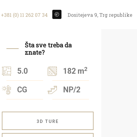
+381 (0) 11 262 07 34
Dositejeva 9, Trg republike
Šta sve treba da
znate?
2
5.0
182 m
CG
NP/2
3D TURE