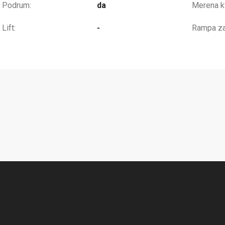
Podrum:
da
Merena kv
Lift:
-
Rampa za 