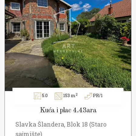
2
5.0
153 m
PR/1
Kuća i plac 4.43ara
Slavka Šlandera, Blok 18 (Staro
sajmište)