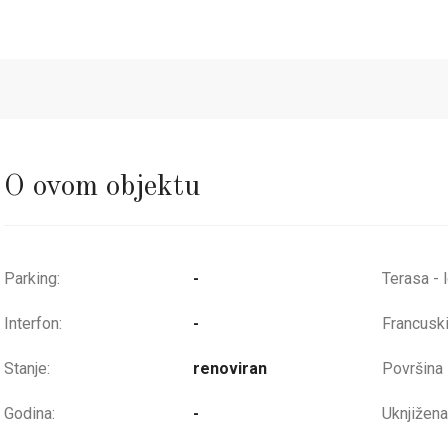
O ovom objektu
Parking:
-
Terasa - 
Interfon:
-
Francuski
Stanje:
renoviran
Površina -
Godina:
-
Uknjižena