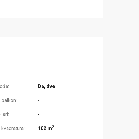
lođa:
Da, dve
 balkon:
-
 ari:
-
2
 kvadratura:
182 m