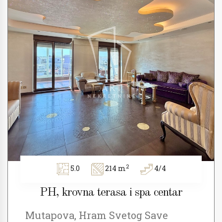
2
5.0
214 m
4/4
PH, krovna terasa i spa centar
Mutapova, Hram Svetog Save