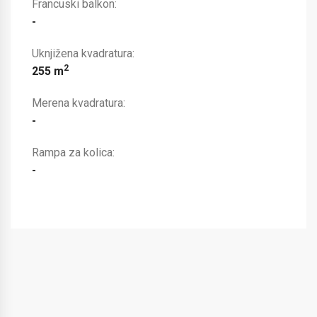
Francuski balkon:
-
Uknjižena kvadratura:
2
255 m
Merena kvadratura:
-
Rampa za kolica:
-