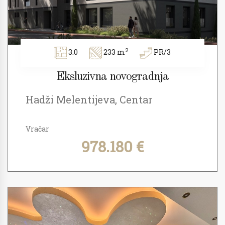
2
3.0
233 m
PR/3
Eksluzivna novogradnja
Hadži Melentijeva, Centar
Vračar
978.180 €