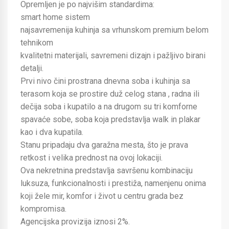
Opremljen je po najvišim standardima:
smart home sistem
najsavremenija kuhinja sa vrhunskom premium belom
tehnikom
kvalitetni materijali, savremeni dizajn i pažljivo birani
detalji.
Prvi nivo čini prostrana dnevna soba i kuhinja sa
terasom koja se prostire duž celog stana , radna ili
dečija soba i kupatilo a na drugom su tri komforne
spavaće sobe, soba koja predstavlja walk in plakar
kao i dva kupatila.
Stanu pripadaju dva garažna mesta, što je prava
retkost i velika prednost na ovoj lokaciji.
Ova nekretnina predstavlja savršenu kombinaciju
luksuza, funkcionalnosti i prestiža, namenjenu onima
koji žele mir, komfor i život u centru grada bez
kompromisa.
Agencijska provizija iznosi 2%.