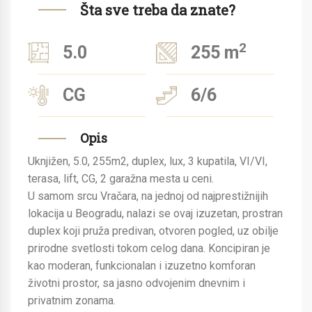
Šta sve treba da znate?
2
5.0
255 m
CG
6/6
Opis
Uknjižen, 5.0, 255m2, duplex, lux, 3 kupatila, VI/VI,
terasa, lift, CG, 2 garažna mesta u ceni.
U samom srcu Vračara, na jednoj od najprestižnijih
lokacija u Beogradu, nalazi se ovaj izuzetan, prostran
duplex koji pruža predivan, otvoren pogled, uz obilje
prirodne svetlosti tokom celog dana. Koncipiran je
kao moderan, funkcionalan i izuzetno komforan
životni prostor, sa jasno odvojenim dnevnim i
privatnim zonama.