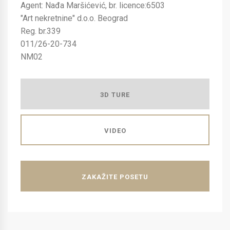
Agent: Nađa Maršićević, br. licence:6503
"Art nekretnine" d.o.o. Beograd
Reg. br.339
011/26-20-734
NM02
3D TURE
VIDEO
ZAKAŽITE POSETU