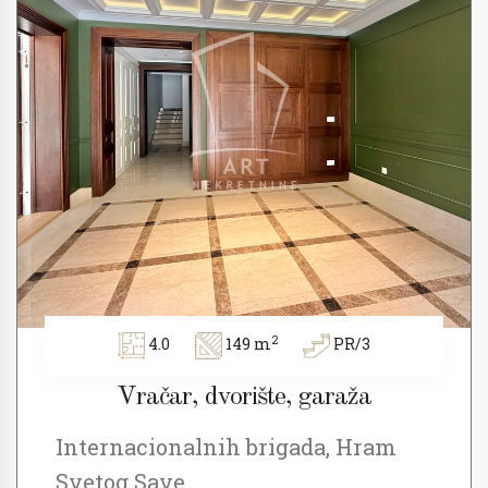
2
4.0
149 m
PR/3
Vračar, dvorište, garaža
Internacionalnih brigada, Hram
Svetog Save