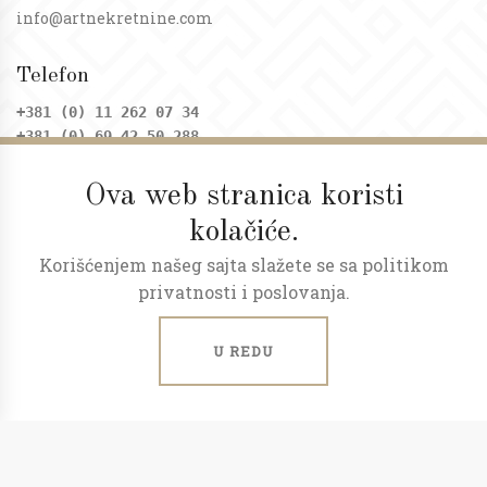
info@artnekretnine.com
Telefon
+381 (0) 11 262 07 34
+381 (0) 69 42 50 288
Ova web stranica koristi
Adresa
kolačiće.
Dositejeva 9, Trg republike
Korišćenjem našeg sajta slažete se sa politikom
Radno vreme
privatnosti i poslovanja.
Ponedeljak - petak: 09 - 20h
Subota: 09 - 17h
U REDU