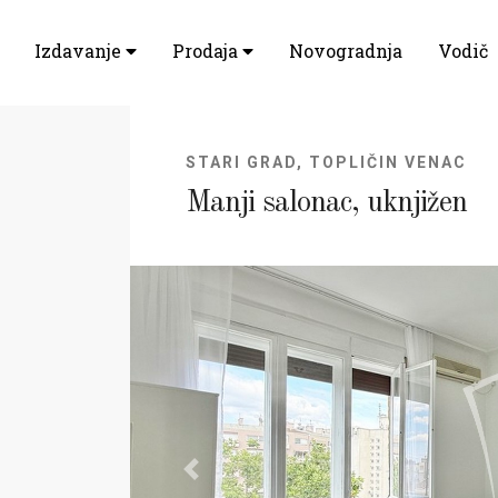
Izdavanje
Prodaja
Novogradnja
Vodič
STARI GRAD, TOPLIČIN VENAC
Manji salonac, uknjižen
Previous