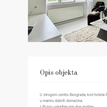
Opis objekta
U strogom centru Beograda, kod hotela P
u maniru dobrih domaćina.
Lift nov, ugrađen pre dve godine.