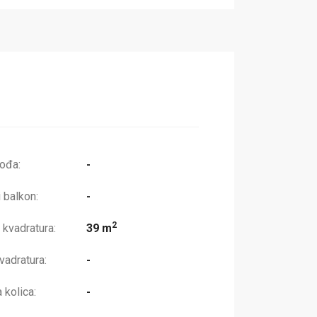
lođa:
-
 balkon:
-
2
 kvadratura:
39 m
adratura:
-
kolica:
-