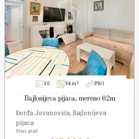
2
3.0
54 m
PR/1
Bajlonijeva pijaca, mereno 62m
Đorđa Jovanovića, Bajlonijeva
pijaca
Stari grad