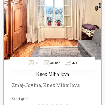
2
1.5
40 m
4/4
Knez Mihailova
Zmaj-Jovina, Knez Mihailova
Stari grad