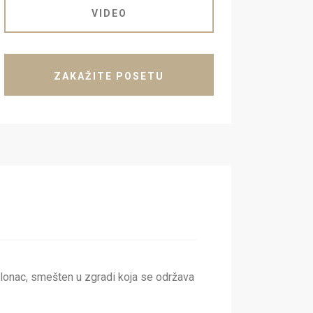
VIDEO
ZAKAŽITE POSETU
alonac, smešten u zgradi koja se održava