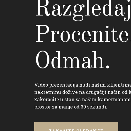
Razgledaj
Procenite
Odmah.
Video prezentacija nudi našim klijentim
nekretninu dožive na drugačiji način od
Zakoračite u stan sa našim kamermanom i
prostor za manje od 30 sekundi.