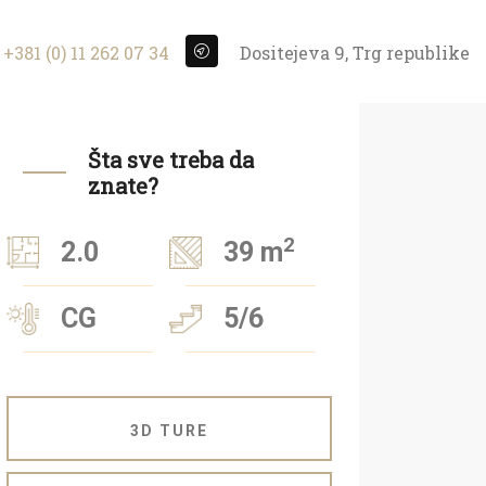
+381 (0) 11 262 07 34
Dositejeva 9, Trg republike
Šta sve treba da
znate?
2
2.0
39 m
CG
5/6
3D TURE