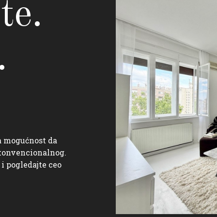
te.
.
a mogućnost da
 konvencionalnog.
 pogledajte ceo