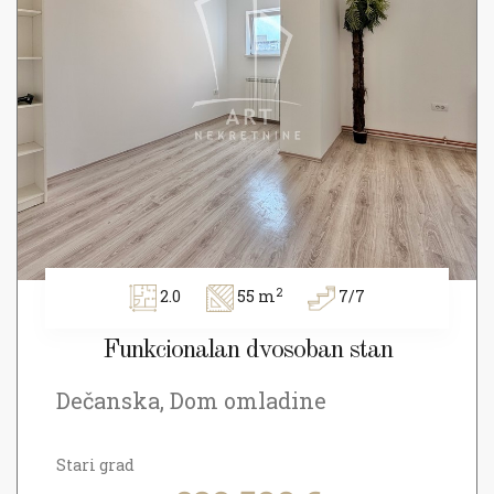
2
2.0
55 m
7/7
Funkcionalan dvosoban stan
Dečanska, Dom omladine
Stari grad