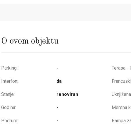
O ovom objektu
Parking:
-
Terasa - 
Interfon:
da
Francuski
Stanje:
renoviran
Uknjižena
Godina:
-
Merena kv
Podrum:
-
Rampa za 