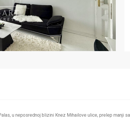
alas, u neposrednoj blizini Knez Mihailove ulice, prelep manji s