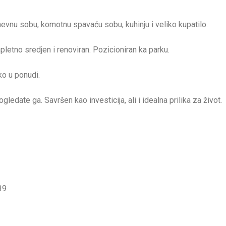
dnevnu sobu, komotnu spavaću sobu, kuhinju i veliko kupatilo.
mpletno sredjen i renoviran. Pozicioniran ka parku.
ko u ponudi.
gledate ga. Savršen kao investicija, ali i idealna prilika za život.
39