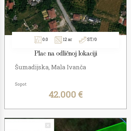
0.0
12 ar
ST/0
Plac na odličnoj lokaciji
Šumadijska, Mala Ivanča
Sopot
42.000 €