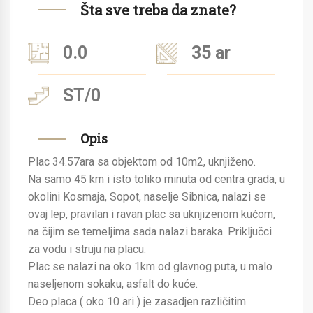
Šta sve treba da znate?
0.0
35 ar
ST/0
Opis
Plac 34.57ara sa objektom od 10m2, uknjiženo.
Na samo 45 km i isto toliko minuta od centra grada, u
okolini Kosmaja, Sopot, naselje Sibnica, nalazi se
ovaj lep, pravilan i ravan plac sa uknjizenom kućom,
na čijim se temeljima sada nalazi baraka. Priključci
za vodu i struju na placu.
Plac se nalazi na oko 1km od glavnog puta, u malo
naseljenom sokaku, asfalt do kuće.
Deo placa ( oko 10 ari ) je zasadjen različitim