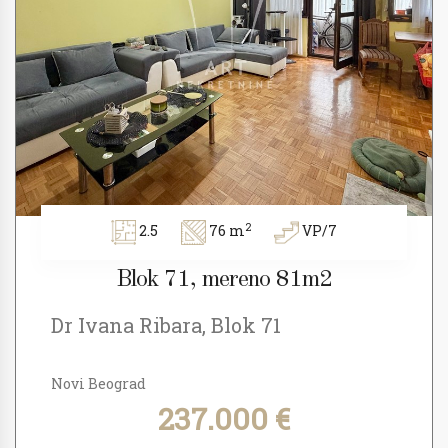
2
2.5
76 m
VP/7
Blok 71, mereno 81m2
Dr Ivana Ribara, Blok 71
Novi Beograd
237.000 €