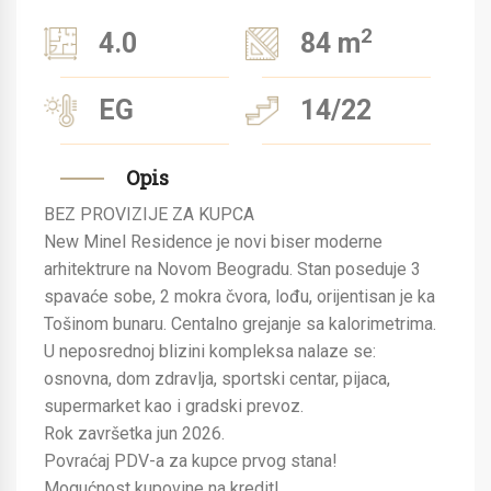
2
4.0
84 m
EG
14/22
Opis
BEZ PROVIZIJE ZA KUPCA
New Minel Residence je novi biser moderne
arhitektrure na Novom Beogradu. Stan poseduje 3
spavaće sobe, 2 mokra čvora, lođu, orijentisan je ka
Tošinom bunaru. Centalno grejanje sa kalorimetrima.
U neposrednoj blizini kompleksa nalaze se:
osnovna, dom zdravlja, sportski centar, pijaca,
supermarket kao i gradski prevoz.
Rok završetka jun 2026.
Povraćaj PDV-a za kupce prvog stana!
Mogućnost kupovine na kredit!