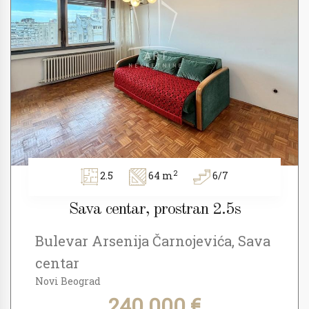
2
2.5
64 m
6/7
Sava centar, prostran 2.5s
Bulevar Arsenija Čarnojevića, Sava
centar
Novi Beograd
240.000 €