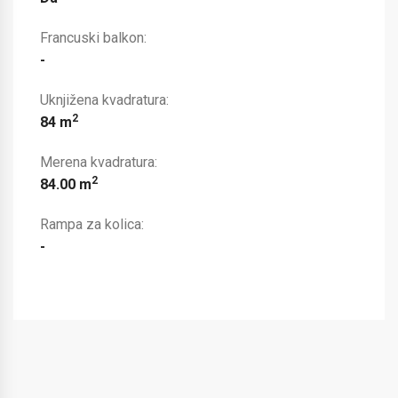
Francuski balkon:
-
Uknjižena kvadratura:
2
84 m
Merena kvadratura:
2
84.00 m
Rampa za kolica:
-