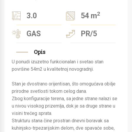
2
3.0
54 m
GAS
PR/5
Opis
U ponudi izuzetno funkcionalan i svetao stan
površine 54m2 u kvalitetnoj novogradnji.
Stan je dvostrano orijentisan, što omogućava obilje
prirodne svetlosti tokom celog dana.
Zbog konfiguracije terena, sa jedne strane nalazi se
u nivou visokog prizemlja, dok je sa druge strane u
visini trećeg sprata.
Strukturu stana čine prostran dnevni boravak sa
kuhinjsko-trpezarijskim delom, dve spavaće sobe,