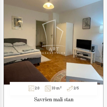
2
2.0
33 m
2/5
Savršen mali stan