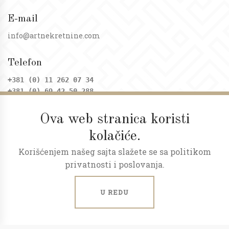
E-mail
info@artnekretnine.com
Telefon
+381 (0) 11 262 07 34
+381 (0) 69 42 50 288
Ova web stranica koristi
Adresa
kolačiće.
Dositejeva 9, Trg republike
Korišćenjem našeg sajta slažete se sa politikom
Radno vreme
privatnosti i poslovanja.
Ponedeljak - petak: 09 - 20h
Subota: 09 - 17h
U REDU