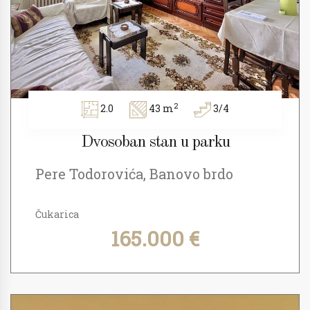
2
2.0
43 m
3/4
Dvosoban stan u parku
Pere Todorovića, Banovo brdo
Čukarica
165.000 €