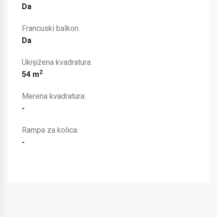
Da
Francuski balkon:
Da
Uknjižena kvadratura:
2
54 m
Merena kvadratura:
-
Rampa za kolica:
-