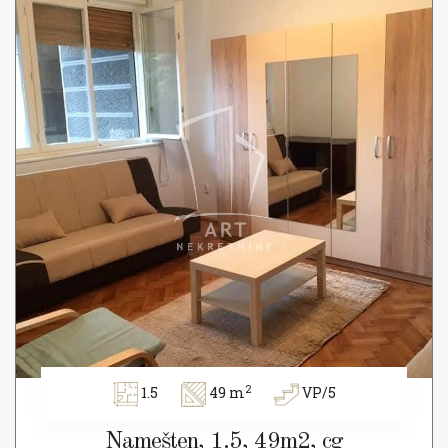
2
1.5
49 m
VP/5
Namešten, 1.5, 49m2, cg