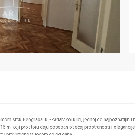
om srcu Beograda, u Skadarskoj ulici, jednoj od najpoznatijih i naj
6 m, koji prostoru daju poseban osećaj prostranosti i elegancije.
t i provetrenost tokom celog dana.