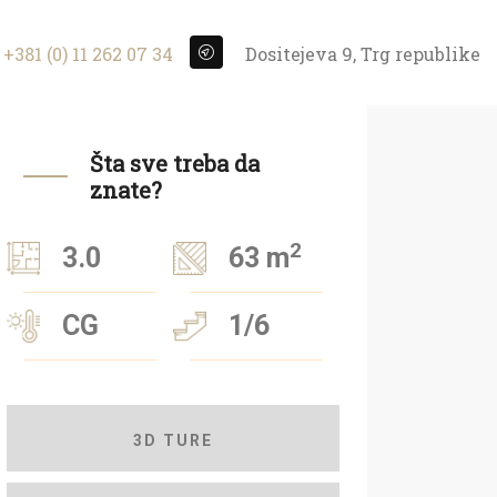
+381 (0) 11 262 07 34
Dositejeva 9, Trg republike
Šta sve treba da
znate?
2
3.0
63 m
CG
1/6
3D TURE