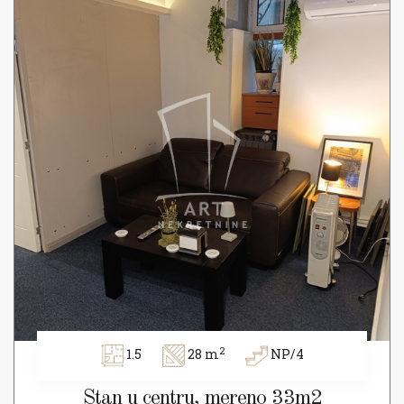
2
1.5
28 m
NP/4
Stan u centru, mereno 33m2