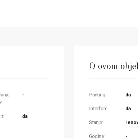
O ovom obje
vanje
-
Parking:
da
:
Interfon:
da
t:
da
Stanje:
renov
Godina:
-