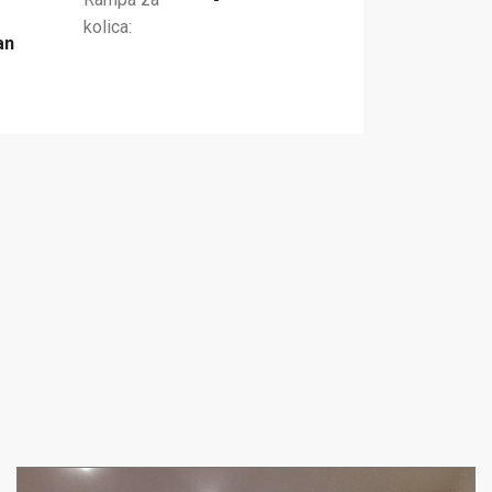
kolica:
an