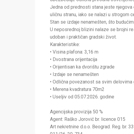
Jedna od prednosti stana jeste njegova o
uličnu stranu, iako se nalazi u strogom c
Stan se izdaje nenamešten, što budućim
U neposrednoj blizini nalaze se brojni res
udoban i praktičan gradski život.
Karakteristike:
• Visina plafona: 3,16 m
• Dvostrana orijentacija
• Orijentisan ka dvorištu zgrade
• Izdaje se nenamešten
• Odlična povezanost sa svim delovima
• Merena kvadratura 70m2
• Useljiv od 05.07.2026. godine
Agencijska provizija 50 %
Agent: Raško Jorović br. licence 015
Art nekretnine d.o.o. Beograd. Reg. br. 33