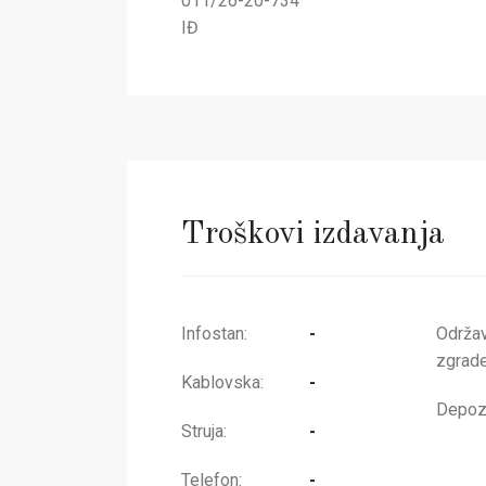
011/26-20-734
IĐ
Troškovi izdavanja
Infostan:
-
Održa
zgrade
Kablovska:
-
Depozi
Struja:
-
Telefon:
-