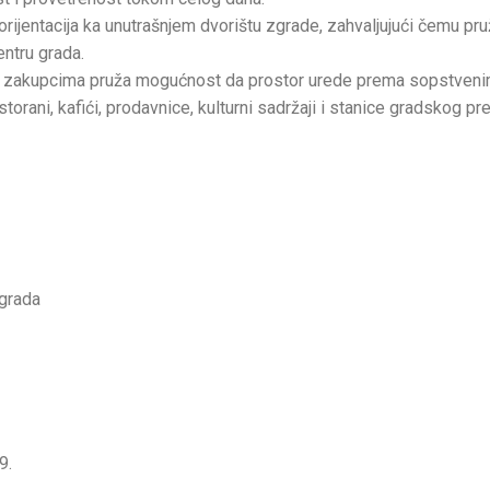
rijentacija ka unutrašnjem dvorištu zgrade, zahvaljujući čemu pr
entru grada.
 zakupcima pruža mogućnost da prostor urede prema sopstvenim
torani, kafići, prodavnice, kulturni sadržaji i stanice gradskog pr
 grada
9.