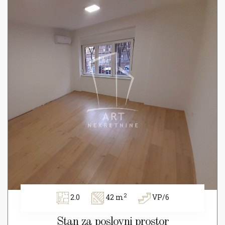
2
2.0
42 m
VP/6
Stan za poslovni prostor