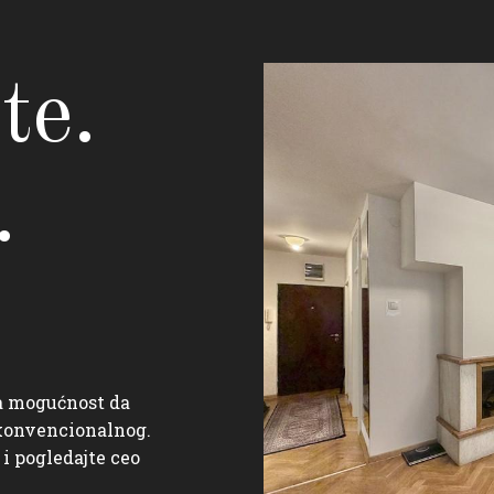
te.
.
a mogućnost da
 konvencionalnog.
 pogledajte ceo