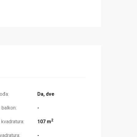
lođa:
Da, dve
 balkon:
-
2
 kvadratura:
107 m
adratura:
-