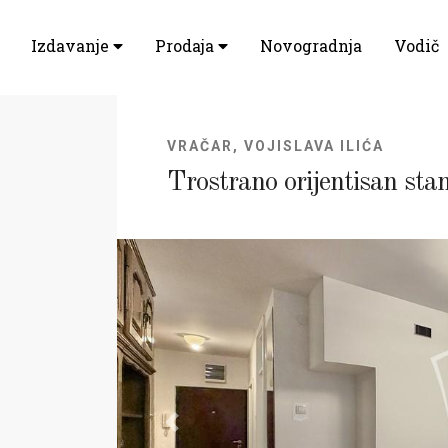
Izdavanje
Prodaja
Novogradnja
Vodič
VRAČAR, VOJISLAVA ILIĆA
Trostrano orijentisan sta
Previous