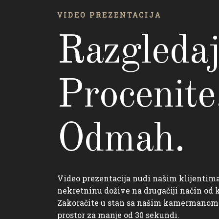
VIDEO PREZENTACIJA
Razgledaj
Procenite
Odmah.
Video prezentacija nudi našim klijentim
nekretninu dožive na drugačiji način od
Zakoračite u stan sa našim kamermanom i
prostor za manje od 30 sekundi.