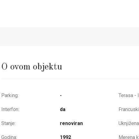
O ovom objektu
Parking:
-
Terasa - 
Interfon:
da
Francuski
Stanje:
renoviran
Uknjižena
Godina:
1992
Merena kv