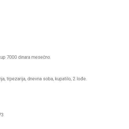
kup 7000 dinara mesečno.
a, trpezarija, dnevna soba, kupatilo, 2 lođe.
73