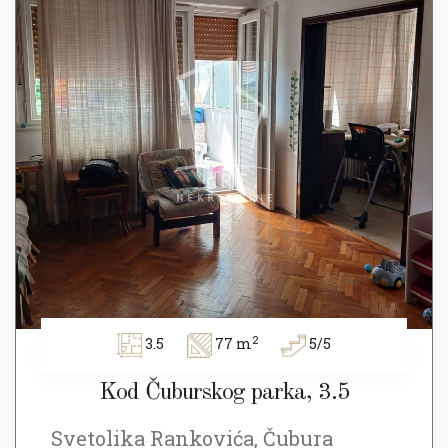
2
3.5
77 m
5/5
Kod Čuburskog parka, 3.5
Svetolika Rankovića, Čubura