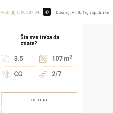
+381 (0) 11 262 07 34
Dositejeva 9, Trg republike
Šta sve treba da
znate?
2
3.5
107 m
CG
2/7
3D TURE