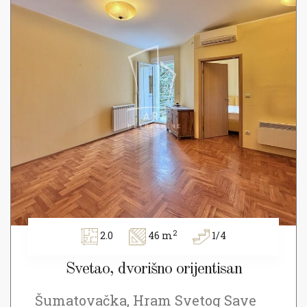
2
2.0
46 m
1/4
Svetao, dvorišno orijentisan
Šumatovačka, Hram Svetog Save