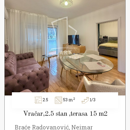
2
2.5
53 m
1/3
Vračar,2.5 stan ,terasa 15 m2
Braće Radovanović, Neimar