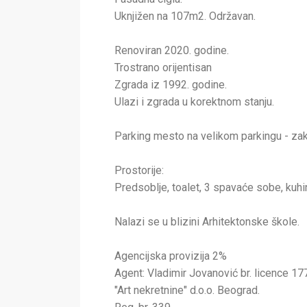
Uknjižen na 107m2. Održavan.
Renoviran 2020. godine.
Trostrano orijentisan
Zgrada iz 1992. godine.
Ulazi i zgrada u korektnom stanju.
Parking mesto na velikom parkingu - za
Prostorije:
Predsoblje, toalet, 3 spavaće sobe, kuhinj
Nalazi se u blizini Arhitektonske škole.
Agencijska provizija 2%
Agent: Vladimir Jovanović br. licence 17
"Art nekretnine" d.o.o. Beograd.