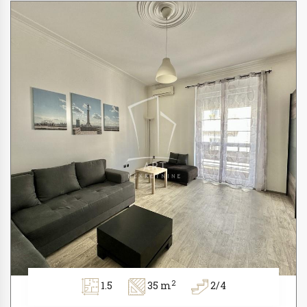
2
1.5
35 m
2/4