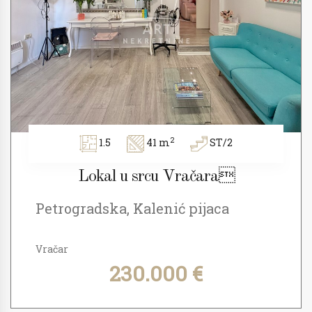
2
1.5
41 m
ST/2
Lokal u srcu Vračara
Petrogradska, Kalenić pijaca
Vračar
230.000 €