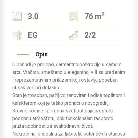
2
3.0
76 m
EG
2/2
Opis
U ponudi je prelepo, šarmantno potkrovlje u samom
srcu Vračara, smešteno u elegantnoj vili sa uređenim
i reprezentativnim prilazom koji ostavlja poseban
utisak već pri dolasku.
Stan je trosoban, pažljivo renoviran i odiše toplinom i
karakterom koji je teško pronaći u novogradnji.
Krovne kosine i prirodna svetlost daju prostoru
posebnu atmosferu, dok funkcionalan raspored
pruža udobnost za svakodnevni život.
Nekretnina je idealna za ljubitelje autentičnih stanova