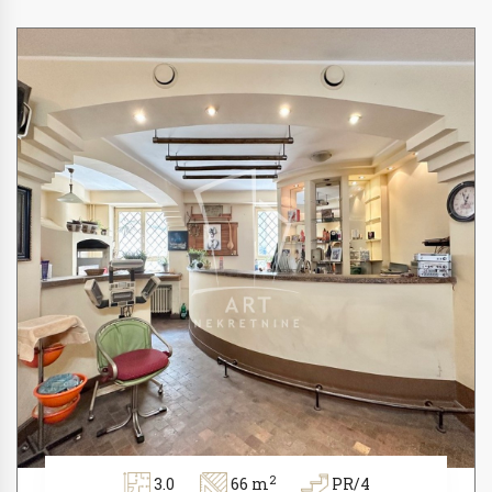
2
3.0
66 m
PR/4