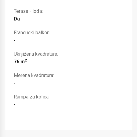
Terasa - lođa:
Da
Francuski balkon:
-
Uknjižena kvadratura:
2
76 m
Merena kvadratura:
-
Rampa za kolica:
-