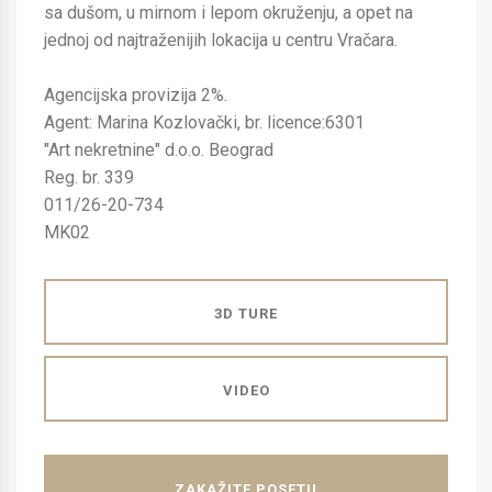
sa dušom, u mirnom i lepom okruženju, a opet na
jednoj od najtraženijih lokacija u centru Vračara.
Agencijska provizija 2%.
Agent: Marina Kozlovački, br. licence:6301
"Art nekretnine" d.o.o. Beograd
Reg. br. 339
011/26-20-734
MK02
3D TURE
VIDEO
ZAKAŽITE POSETU