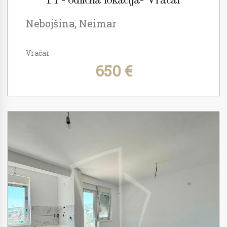
PP- odlična lokacija- Vračar
Nebojšina, Neimar
Vračar
650 €