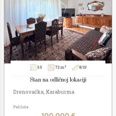
2
3.0
72 m
8/10
Stan na odličnoj lokaciji
Drenovačka, Karaburma
Palilula
190.000 €