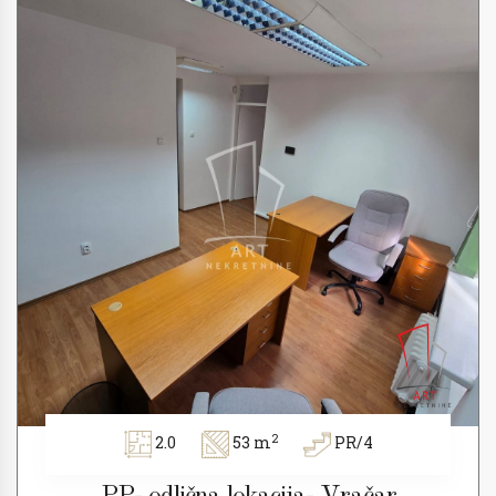
2
2.0
53 m
PR/4