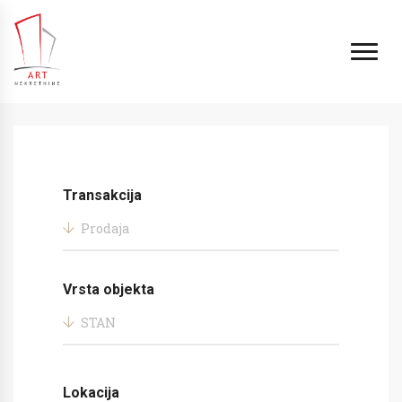
Transakcija
Prodaja
Vrsta objekta
STAN
Lokacija