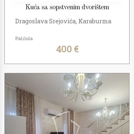
Kuća sa sopstvenim dvorištem
Dragoslava Srejovića, Karaburma
Palilula
400 €