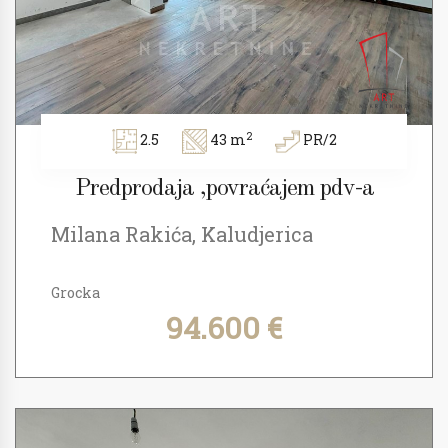
2
2.5
43 m
PR/2
Predprodaja ,povraćajem pdv-a
Milana Rakića, Kaludjerica
Grocka
94.600 €