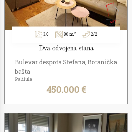
2
3.0
80 m
2/2
Dva odvojena stana
Bulevar despota Stefana, Botanička
bašta
Palilula
450.000 €