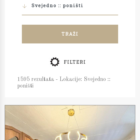
Svejedno :: poništi
TRAŽI
FILTERI
1595 rezultata - Lokacije: Svejedno ::
poništi