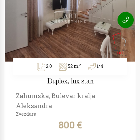
2
2.0
52 m
1/4
Duplex, lux stan
Zahumska, Bulevar kralja
Aleksandra
Zvezdara
800 €