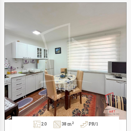
2
2.0
38 m
PR/1