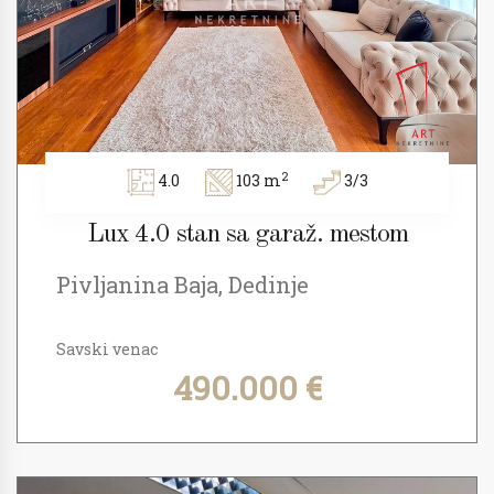
2
4.0
103 m
3/3
Lux 4.0 stan sa garaž. mestom
Pivljanina Baja, Dedinje
Savski venac
490.000 €