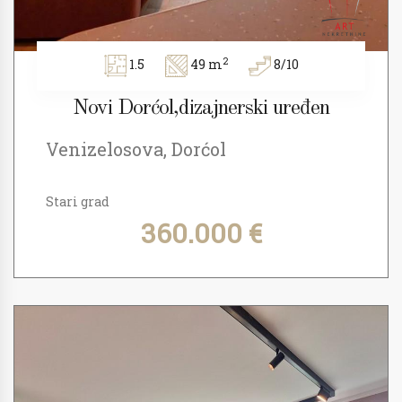
2
1.5
49 m
8/10
Novi Dorćol,dizajnerski uređen
Venizelosova, Dorćol
Stari grad
360.000 €