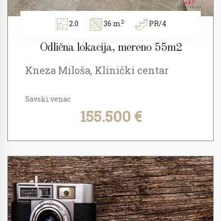
2
2.0
36 m
PR/4
Odlična lokacija, mereno 55m2
Kneza Miloša, Klinički centar
Savski venac
155.500 €