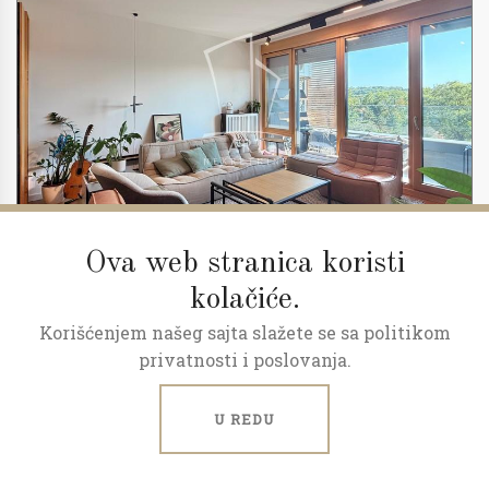
Ova web stranica koristi
kolačiće.
Korišćenjem našeg sajta slažete se sa politikom
2
3.0
86 m
5/23
privatnosti i poslovanja.
Skyline, kompletno opremljen
U REDU
Kneza Miloša, Centar