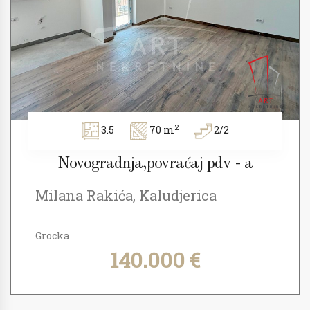
2
3.5
70 m
2/2
Novogradnja,povraćaj pdv - a
Milana Rakića, Kaludjerica
Grocka
140.000 €