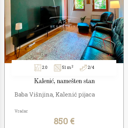
2
2.0
51 m
2/4
Kalenić, namešten stan
Baba Višnjina, Kalenić pijaca
Vračar
850 €