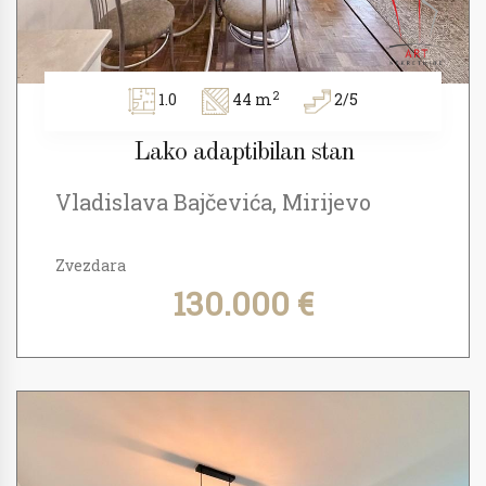
2
1.0
44 m
2/5
Lako adaptibilan stan
Vladislava Bajčevića, Mirijevo
Zvezdara
130.000 €