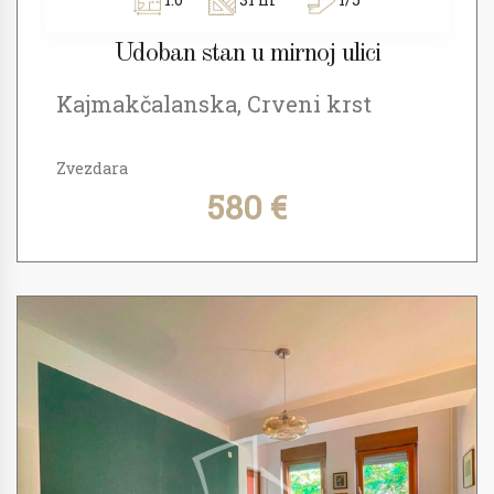
Udoban stan u mirnoj ulici
Kajmakčalanska, Crveni krst
Zvezdara
580 €