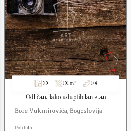
2
3.0
101 m
1/4
Odličan, lako adaptibilan stan
Bore Vukmirovića, Bogoslovija
Palilula