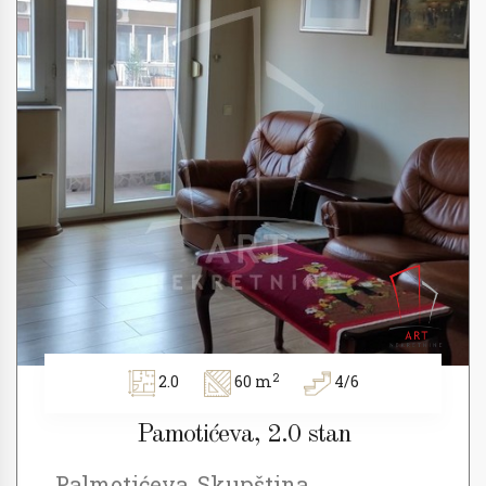
2
2.0
60 m
4/6
Pamotićeva, 2.0 stan
Palmotićeva, Skupština