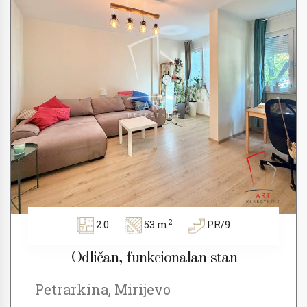
2
2.0
53 m
PR/9
Odličan, funkcionalan stan
Petrarkina, Mirijevo