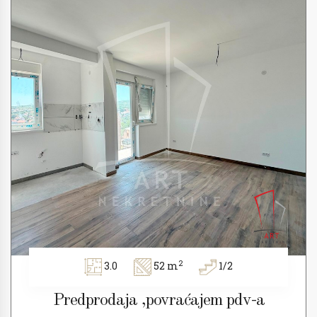
2
3.0
52 m
1/2
Predprodaja ,povraćajem pdv-a