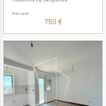
Stari grad
750 €