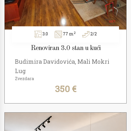
2
3.0
77 m
2/2
Renoviran 3.0 stan u kući
Budimira Davidovića, Mali Mokri
Lug
Zvezdara
350 €