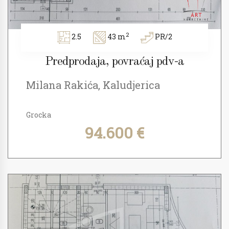
2
2.5
43 m
PR/2
Predprodaja, povraćaj pdv-a
Milana Rakića, Kaludjerica
Grocka
94.600 €