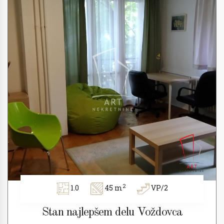
2
1.0
45 m
VP/2
Stan najlepšem delu Voždovca