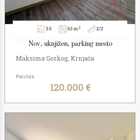
2
3.0
63 m
2/2
Nov, uknjižen, parking mesto
Maksima Gorkog, Krnjača
Palilula
120.000 €