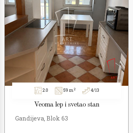
2
2.0
59 m
4/13
Veoma lep i svetao stan
Gandijeva, Blok 63