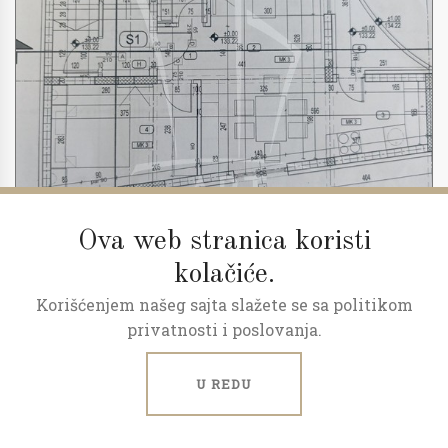
Ova web stranica koristi
kolačiće.
Korišćenjem našeg sajta slažete se sa politikom
2
3.0
52 m
1/2
privatnosti i poslovanja.
Predprodaja, povraćaj pdv-a
U REDU
Milana Rakića, Kaludjerica