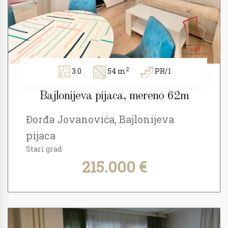
2
3.0
54 m
PR/1
Bajlonijeva pijaca, mereno 62m
Đorđa Jovanovića, Bajlonijeva
pijaca
Stari grad
215.000 €