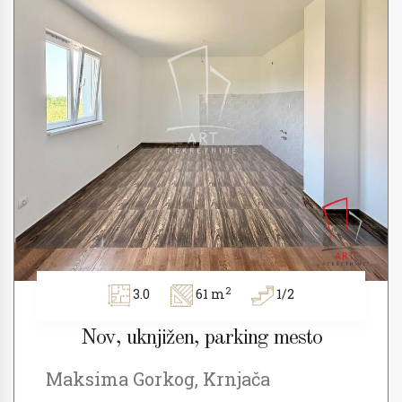
2
3.0
61 m
1/2
Nov, uknjižen, parking mesto
Maksima Gorkog, Krnjača