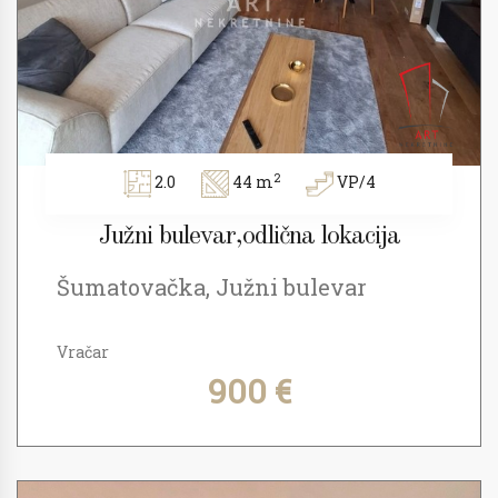
2
2.0
44 m
VP/4
Južni bulevar,odlična lokacija
Šumatovačka, Južni bulevar
Vračar
900 €