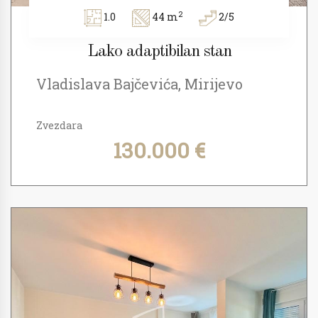
2
1.0
44 m
2/5
Lako adaptibilan stan
Vladislava Bajčevića, Mirijevo
Zvezdara
130.000 €