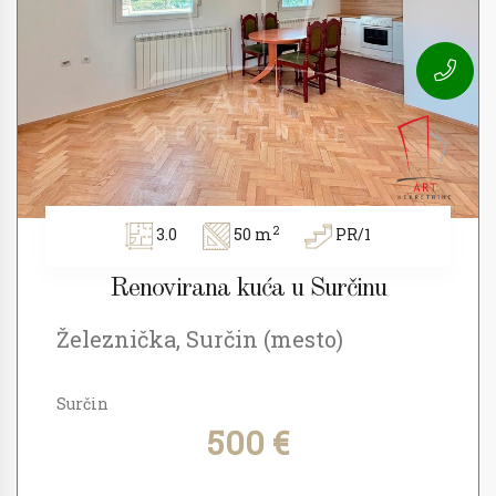
2
3.0
50 m
PR/1
Renovirana kuća u Surčinu
Železnička, Surčin (mesto)
Surčin
500 €