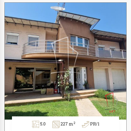
2
5.0
227 m
PR/1