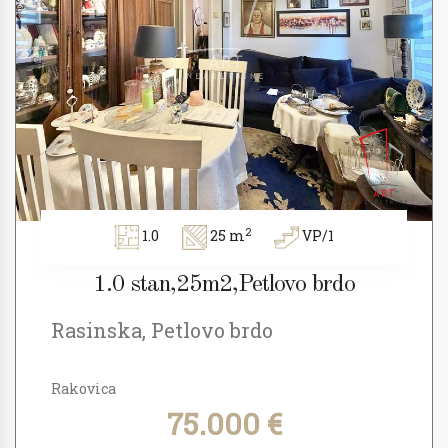
2
1.0
25 m
VP/1
1.0 stan,25m2,Petlovo brdo
Rasinska, Petlovo brdo
Rakovica
75.000 €