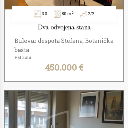
2
3.0
80 m
2/2
Dva odvojena stana
Bulevar despota Stefana, Botanička
bašta
Palilula
450.000 €