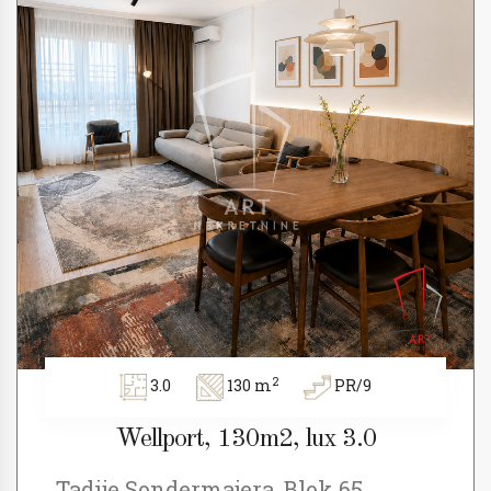
2
3.0
130 m
PR/9
Wellport, 130m2, lux 3.0
Tadije Sondermajera, Blok 65