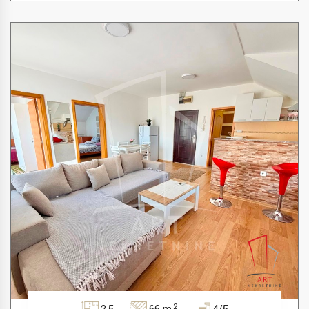
2
2.5
66 m
4/5