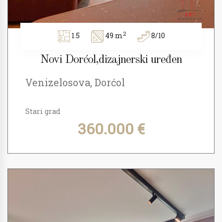
2
1.5
49 m
8/10
Novi Dorćol,dizajnerski uređen
Venizelosova, Dorćol
Stari grad
360.000 €