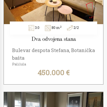
2
3.0
80 m
2/2
Dva odvojena stana
Bulevar despota Stefana, Botanička
bašta
Palilula
450.000 €