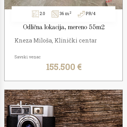
2
2.0
36 m
PR/4
Odlična lokacija, mereno 55m2
Kneza Miloša, Klinički centar
Savski venac
155.500 €