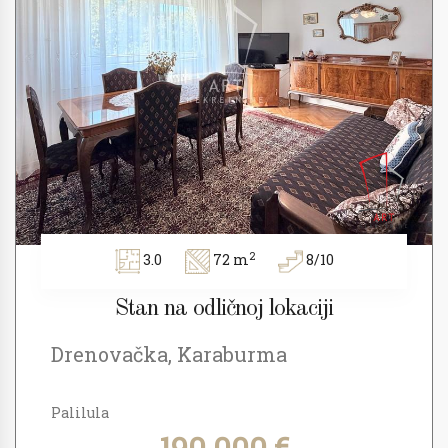
2
3.0
72 m
8/10
Stan na odličnoj lokaciji
Drenovačka, Karaburma
Palilula
190.000 €