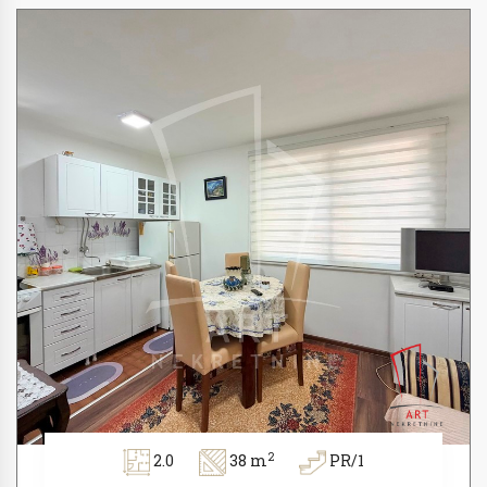
2
2.0
38 m
PR/1