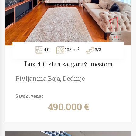
2
4.0
103 m
3/3
Lux 4.0 stan sa garaž. mestom
Pivljanina Baja, Dedinje
Savski venac
490.000 €