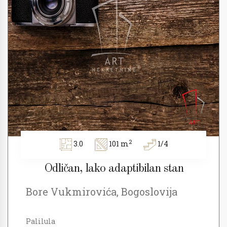
2
3.0
101 m
1/4
Odličan, lako adaptibilan stan
Bore Vukmirovića, Bogoslovija
Palilula