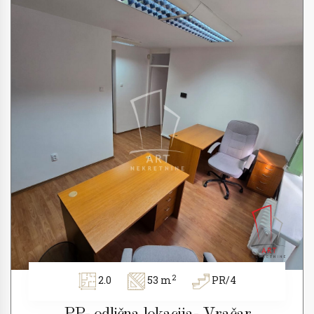
2
2.0
53 m
PR/4