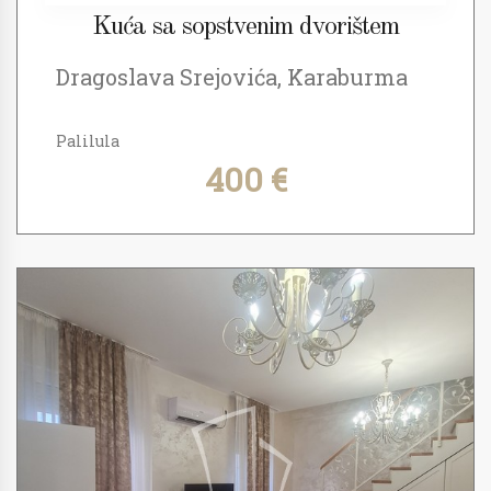
Kuća sa sopstvenim dvorištem
Dragoslava Srejovića, Karaburma
Palilula
400 €