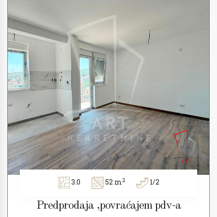
2
3.0
52 m
1/2
Predprodaja ,povraćajem pdv-a