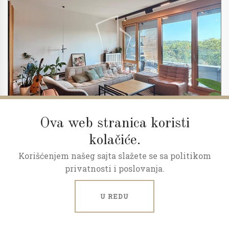
Ova web stranica koristi
kolačiće.
Korišćenjem našeg sajta slažete se sa politikom
2
3.0
86 m
5/23
privatnosti i poslovanja.
Skyline, kompletno opremljen
U REDU
Kneza Miloša, Centar