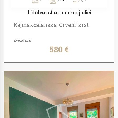
Udoban stan u mirnoj ulici
Kajmakčalanska, Crveni krst
Zvezdara
580 €