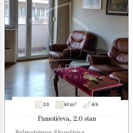
2
2.0
60 m
4/6
Pamotićeva, 2.0 stan
Palmotićeva, Skupština