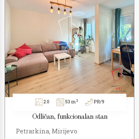
2
2.0
53 m
PR/9
Odličan, funkcionalan stan
Petrarkina, Mirijevo