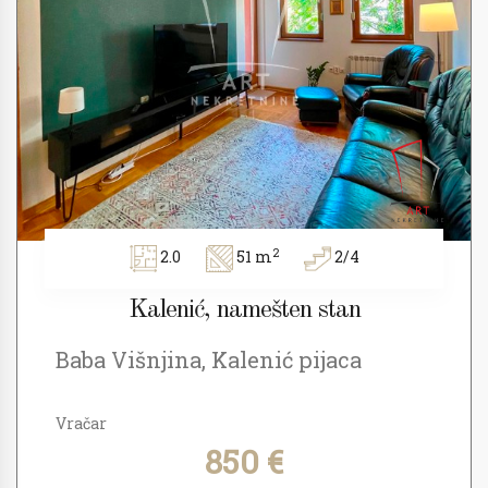
2
2.0
51 m
2/4
Kalenić, namešten stan
Baba Višnjina, Kalenić pijaca
Vračar
850 €