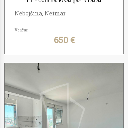
PP- odlična lokacija- Vračar
Nebojšina, Neimar
Vračar
650 €