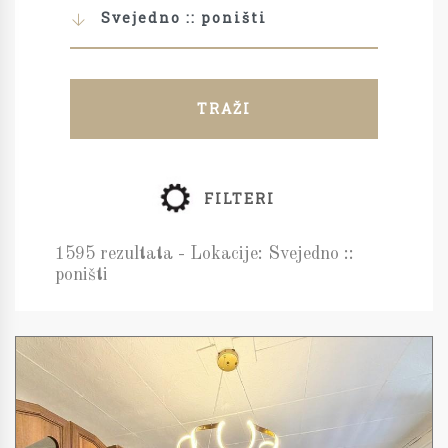
Svejedno :: poništi
TRAŽI
FILTERI
1595 rezultata - Lokacije: Svejedno ::
poništi