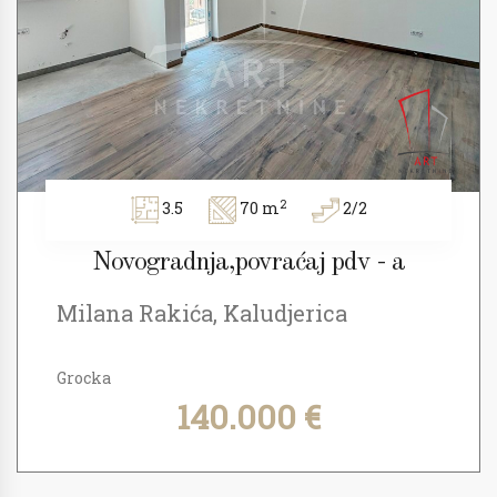
2
3.5
70 m
2/2
Novogradnja,povraćaj pdv - a
Milana Rakića, Kaludjerica
Grocka
140.000 €