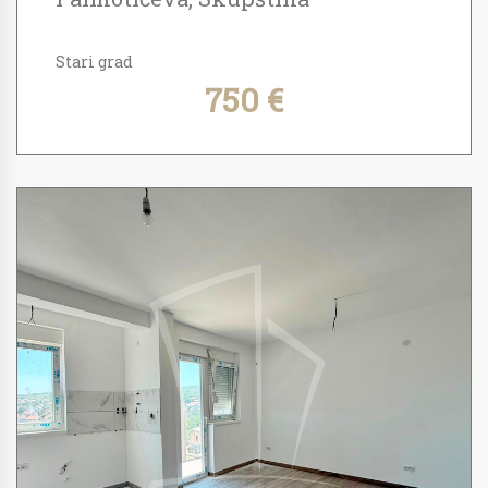
Stari grad
750 €