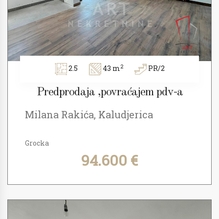
2
2.5
43 m
PR/2
Predprodaja ,povraćajem pdv-a
Milana Rakića, Kaludjerica
Grocka
94.600 €