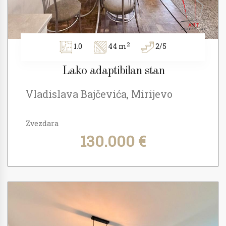
2
1.0
44 m
2/5
Lako adaptibilan stan
Vladislava Bajčevića, Mirijevo
Zvezdara
130.000 €