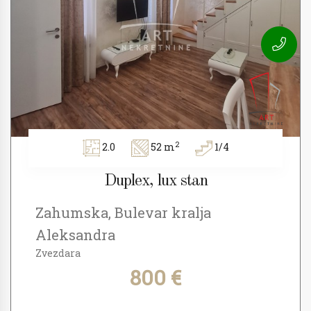
2
2.0
52 m
1/4
Duplex, lux stan
Zahumska, Bulevar kralja
Aleksandra
Zvezdara
800 €