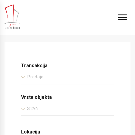
Transakcija
Prodaja
Vrsta objekta
STAN
Lokacija