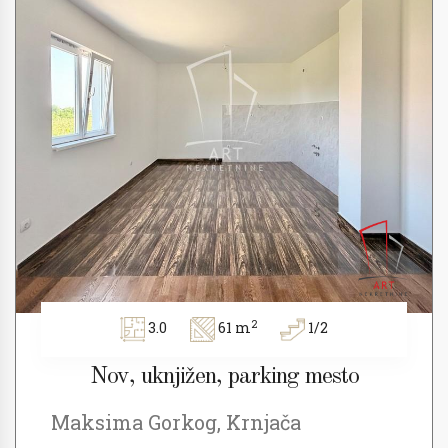
2
3.0
61 m
1/2
Nov, uknjižen, parking mesto
Maksima Gorkog, Krnjača