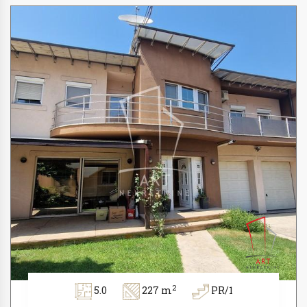
2
5.0
227 m
PR/1