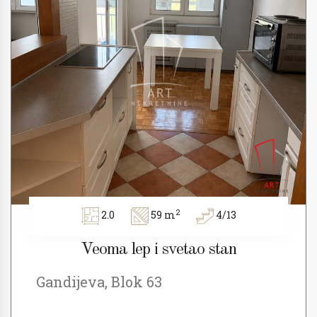
2
2.0
59 m
4/13
Veoma lep i svetao stan
Gandijeva, Blok 63