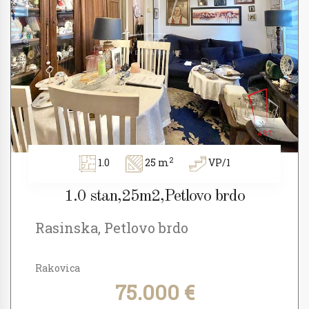
2
1.0
25 m
VP/1
1.0 stan,25m2,Petlovo brdo
Rasinska, Petlovo brdo
Rakovica
75.000 €