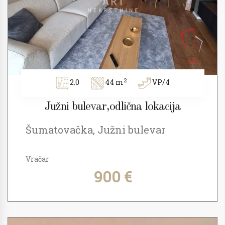
2
2.0
44 m
VP/4
Južni bulevar,odlična lokacija
Šumatovačka, Južni bulevar
Vračar
900 €