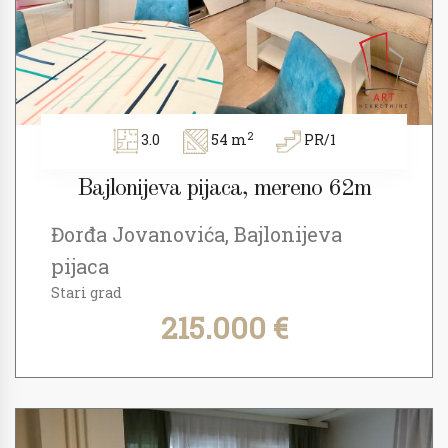
2
3.0
54 m
PR/1
Bajlonijeva pijaca, mereno 62m
Đorđa Jovanovića, Bajlonijeva
pijaca
Stari grad
215.000 €