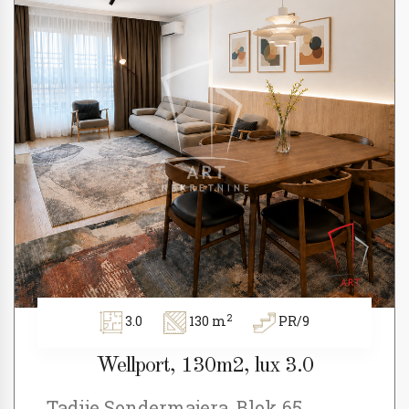
2
3.0
130 m
PR/9
Wellport, 130m2, lux 3.0
Tadije Sondermajera, Blok 65