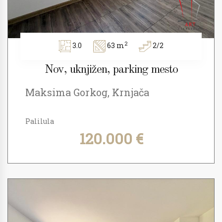
2
3.0
63 m
2/2
Nov, uknjižen, parking mesto
Maksima Gorkog, Krnjača
Palilula
120.000 €