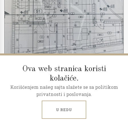
Ova web stranica koristi
kolačiće.
Korišćenjem našeg sajta slažete se sa politikom
2
3.0
52 m
1/2
privatnosti i poslovanja.
Predprodaja, povraćaj pdv-a
U REDU
Milana Rakića, Kaludjerica