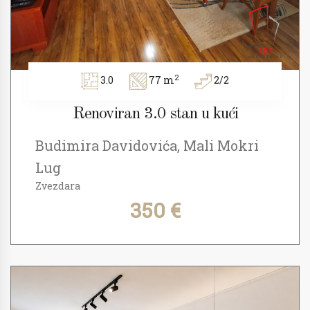
2
3.0
77 m
2/2
Renoviran 3.0 stan u kući
Budimira Davidovića, Mali Mokri
Lug
Zvezdara
350 €