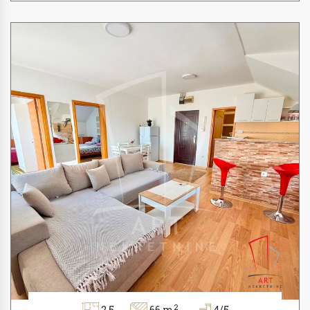
2
2.5
66 m
4/5