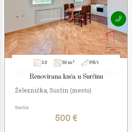
2
3.0
50 m
PR/1
Renovirana kuća u Surčinu
Železnička, Surčin (mesto)
Surčin
500 €