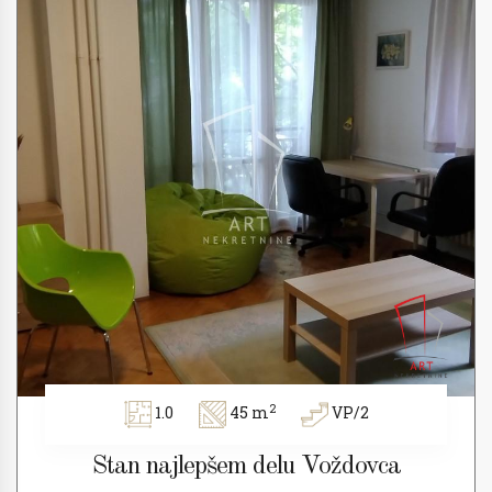
2
1.0
45 m
VP/2
Stan najlepšem delu Voždovca