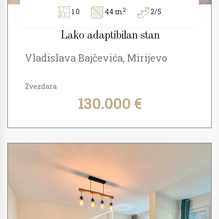
2
1.0
44 m
2/5
Lako adaptibilan stan
Vladislava Bajčevića, Mirijevo
Zvezdara
130.000 €