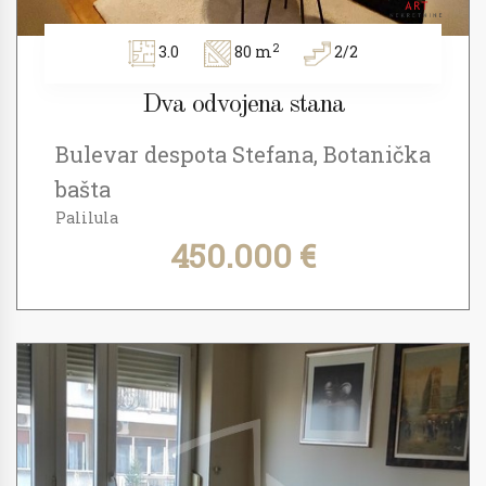
2
3.0
80 m
2/2
Dva odvojena stana
Bulevar despota Stefana, Botanička
bašta
Palilula
450.000 €