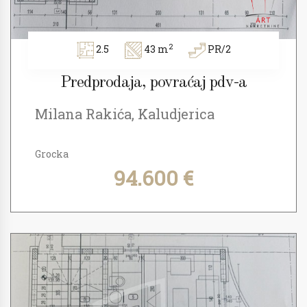
2
2.5
43 m
PR/2
Predprodaja, povraćaj pdv-a
Milana Rakića, Kaludjerica
Grocka
94.600 €