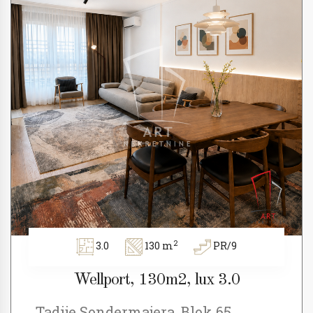
2
3.0
130 m
PR/9
Wellport, 130m2, lux 3.0
Tadije Sondermajera, Blok 65