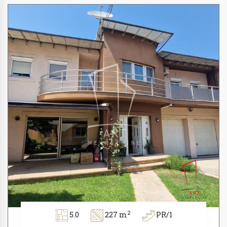
2
5.0
227 m
PR/1