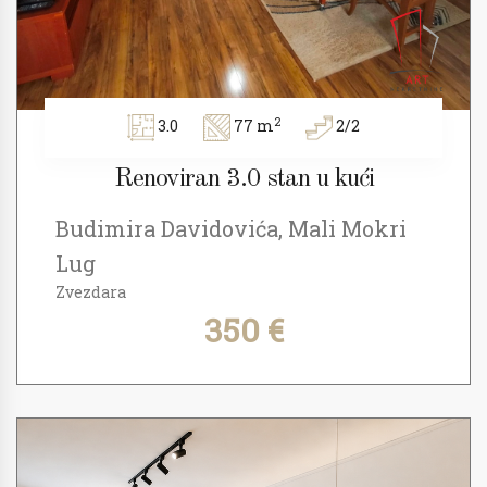
2
3.0
77 m
2/2
Renoviran 3.0 stan u kući
Budimira Davidovića, Mali Mokri
Lug
Zvezdara
350 €