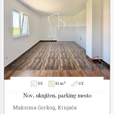
2
3.0
61 m
1/2
Nov, uknjižen, parking mesto
Maksima Gorkog, Krnjača