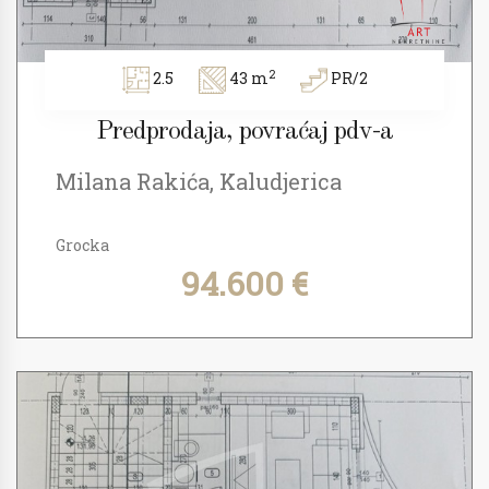
2
2.5
43 m
PR/2
Predprodaja, povraćaj pdv-a
Milana Rakića, Kaludjerica
Grocka
94.600 €