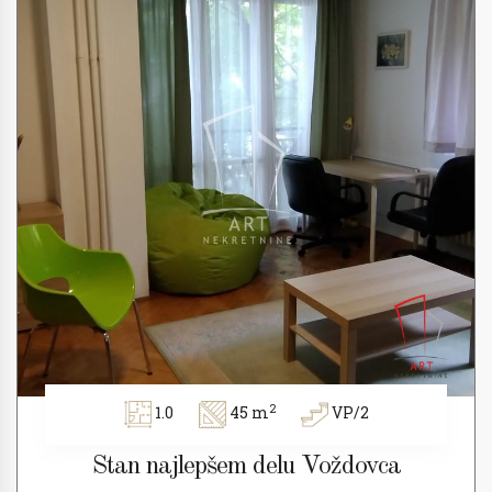
2
1.0
45 m
VP/2
Stan najlepšem delu Voždovca