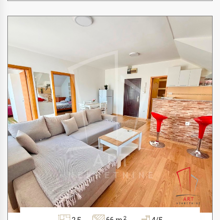
2
2.5
66 m
4/5