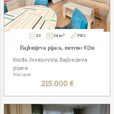
2
3.0
54 m
PR/1
Bajlonijeva pijaca, mereno 62m
Đorđa Jovanovića, Bajlonijeva
pijaca
Stari grad
215.000 €