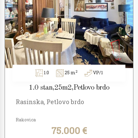
2
1.0
25 m
VP/1
1.0 stan,25m2,Petlovo brdo
Rasinska, Petlovo brdo
Rakovica
75.000 €