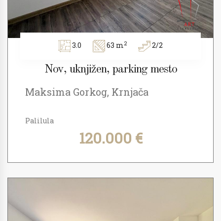
2
3.0
63 m
2/2
Nov, uknjižen, parking mesto
Maksima Gorkog, Krnjača
Palilula
120.000 €