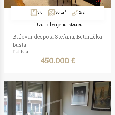
2
3.0
80 m
2/2
Dva odvojena stana
Bulevar despota Stefana, Botanička
bašta
Palilula
450.000 €