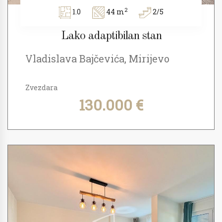
2
1.0
44 m
2/5
Lako adaptibilan stan
Vladislava Bajčevića, Mirijevo
Zvezdara
130.000 €