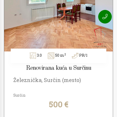
2
3.0
50 m
PR/1
Renovirana kuća u Surčinu
Železnička, Surčin (mesto)
Surčin
500 €