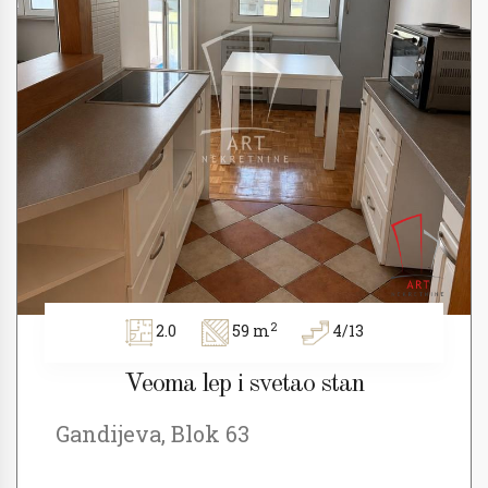
2
2.0
59 m
4/13
Veoma lep i svetao stan
Gandijeva, Blok 63