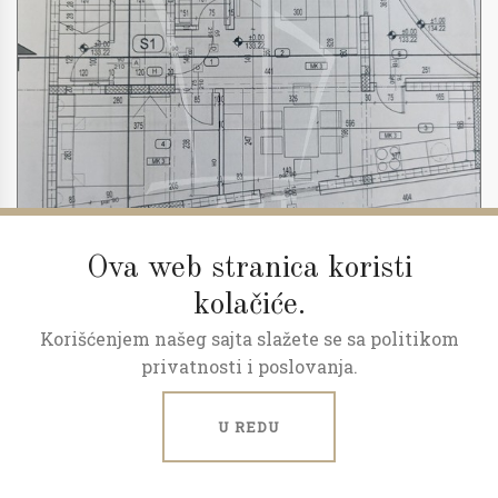
Ova web stranica koristi
kolačiće.
Korišćenjem našeg sajta slažete se sa politikom
2
3.0
52 m
1/2
privatnosti i poslovanja.
Predprodaja, povraćaj pdv-a
U REDU
Milana Rakića, Kaludjerica