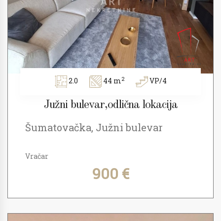
2
2.0
44 m
VP/4
Južni bulevar,odlična lokacija
Šumatovačka, Južni bulevar
Vračar
900 €